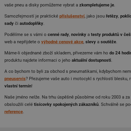
vaše pneu a disky pomůžeme vybrat a
zkompletujeme je
.
Samozřejmostí je praktické
příslušenství
, jako jsou
řetězy
,
pokli
sady
či
autodoplňky
.
Podělíme se s vámi o
cenné rady
,
novinky
a
testy produktů v češ
web a nepřijdete o
výhodné cenové akce
,
slevy
a
soutěže
.
Máme-li objednané zboží skladem, přivezeme vám ho
do 24 hodi
produktu najdete informaci o jeho
aktuální dostupnosti
.
A co bychom to byli za obchod s pneumatikami, kdybychom nemě
pneuservis
? Přezujeme vaše auto i motocykl s rychlostí blesku, r
vlastní termín
!
Naše jméno nelže. Na trhu úspěšně působíme od roku 2003 a za 
obsloužili celé
tisícovky spokojených zákazníků
. Schválně se pod
reference
.