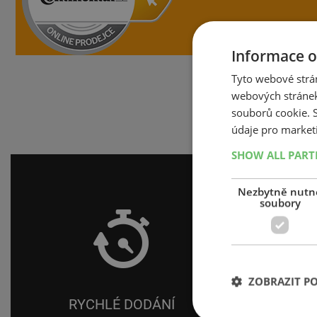
Informace o
Tyto webové strán
webových stránek
souborů cookie.
údaje pro market
SHOW ALL PAR
Nezbytně nutn
soubory
ZOBRAZIT P
RYCHLÉ DODÁNÍ
N