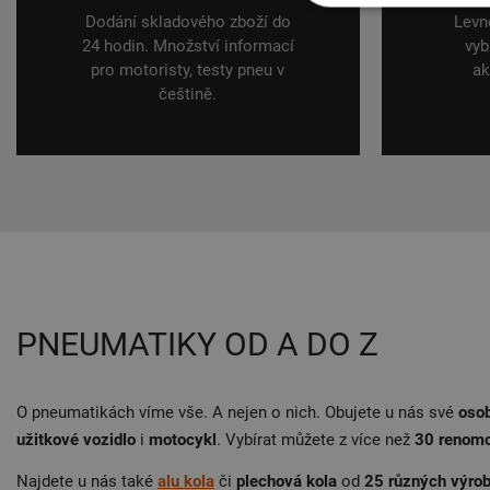
Dodání skladového zboží do
Levn
24 hodin. Množství informací
vyb
pro motoristy, testy pneu v
ak
češtině.
PNEUMATIKY OD A DO Z
O pneumatikách víme vše. A nejen o nich. Obujete u nás své
osob
užitkové vozidlo
i
motocykl
. Vybírat můžete z více než
30 renom
Najdete u nás také
alu kola
či
plechová kola
od
25 různých výro