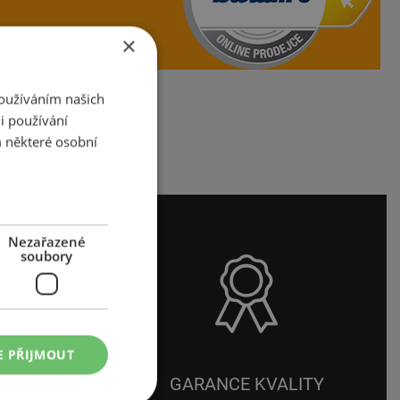
×
Používáním našich
i používání
 některé osobní
Nezařazené
soubory
E PŘIJMOUT
ĚR
GARANCE KVALITY