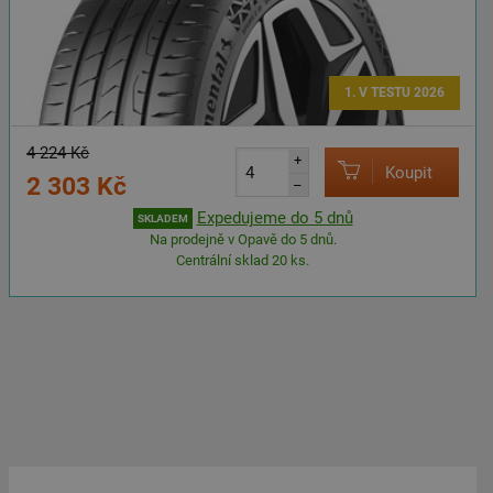
1. V TESTU 2026
4 224 Kč
+
Koupit
2 303 Kč
–
Expedujeme do 5 dnů
SKLADEM
Na prodejně v Opavě do 5 dnů.
Centrální sklad 20 ks.