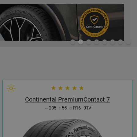
1
2
3
4
5
6
7
8
Continental PremiumContact 7
205
55
R16
91V