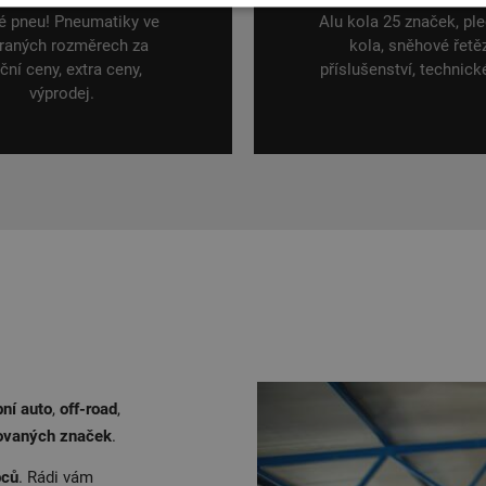
é pneu! Pneumatiky ve
Alu kola 25 značek, pl
raných rozměrech za
kola, sněhové řetěz
ční ceny, extra ceny,
příslušenství, technick
výprodej.
ní auto
,
off-road
,
ovaných značek
.
bců
. Rádi vám