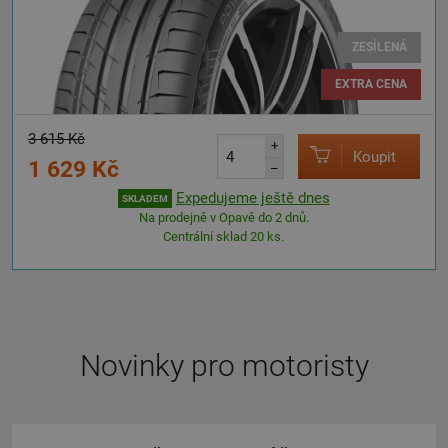
ZESÍLENÁ
EXTRA CENA
3 615 Kč
+
Koupit
1 629 Kč
–
Expedujeme ještě dnes
SKLADEM
Na prodejně v Opavě do 2 dnů.
Centrální sklad 20 ks.
Novinky pro motoristy