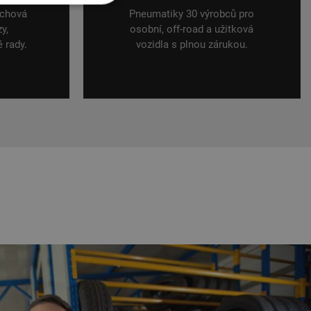
echová
Pneumatiky 30 výrobců pro
y,
osobní, off-road a užitková
é rady.
vozidla s plnou zárukou.