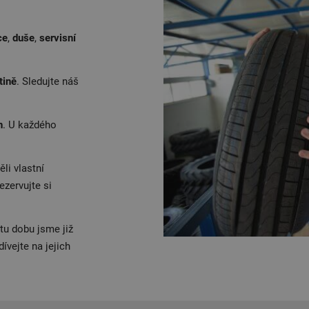
ce
,
duše
,
servisní
tině
. Sledujte náš
n
. U každého
li vlastní
ezervujte si
tu dobu jsme již
ívejte na jejich