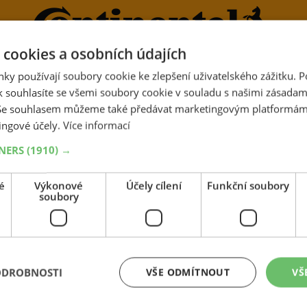
 cookies a osobních údajích
ky používají soubory cookie ke zlepšení uživatelského zážitku. 
 souhlasíte se všemi soubory cookie v souladu s našimi zásadam
Proč AZ pneu
 Se souhlasem můžeme také předávat marketingovým platformám
ingové účely.
Více informací
TNERS
(1910) →
é
Výkonové
Účely cílení
Funkční soubory
soubory
ODROBNOSTI
VŠE ODMÍTNOUT
VŠ
EJLEPŠÍ CENY
NEJVĚTŠÍ VÝB