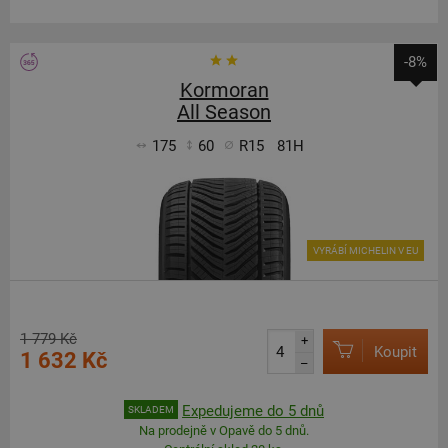
-8%
Kormoran
All Season
175
60
R15
81H
VYRÁBÍ MICHELIN V EU
1 779 Kč
+
Koupit
1 632 Kč
–
Expedujeme do 5 dnů
SKLADEM
Na prodejně v Opavě do 5 dnů.