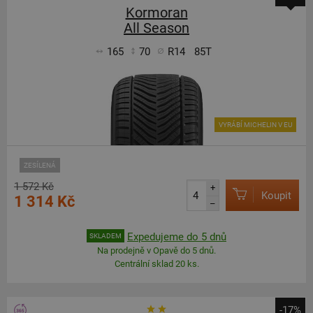
Kormoran
All Season
165
70
R14
85T
VYRÁBÍ MICHELIN V EU
ZESÍLENÁ
1 572 Kč
+
Koupit
1 314 Kč
–
Expedujeme do 5 dnů
SKLADEM
Na prodejně v Opavě do 5 dnů.
Centrální sklad 20 ks.
-17%