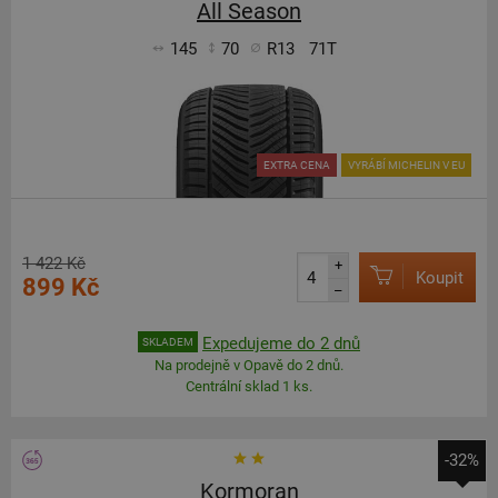
All Season
145
70
R13
71T
EXTRA CENA
VYRÁBÍ MICHELIN V EU
1 422 Kč
+
Koupit
899 Kč
–
Expedujeme do 2 dnů
SKLADEM
Na prodejně v Opavě do 2 dnů.
Centrální sklad 1 ks.
-32%
Kormoran