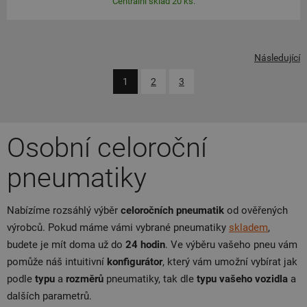
Centrální sklad 20 ks.
Následující
1
2
3
Osobní celoroční
pneumatiky
Nabízíme rozsáhlý výběr
celoročních pneumatik
od ověřených
výrobců. Pokud máme vámi vybrané pneumatiky
skladem
,
budete je mít doma už do
24 hodin
. Ve výběru vašeho pneu vám
pomůže náš intuitivní
konfigurátor
, který vám umožní vybírat jak
podle
typu
a
rozměrů
pneumatiky, tak dle
typu vašeho vozidla
a
dalších parametrů.