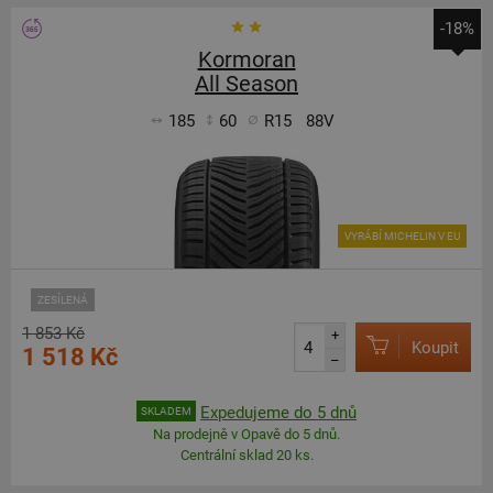
-18%
Kormoran
All Season
185
60
R15
88V
VYRÁBÍ MICHELIN V EU
ZESÍLENÁ
1 853 Kč
+
Koupit
1 518 Kč
–
Expedujeme do 5 dnů
SKLADEM
Na prodejně v Opavě do 5 dnů.
Centrální sklad 20 ks.