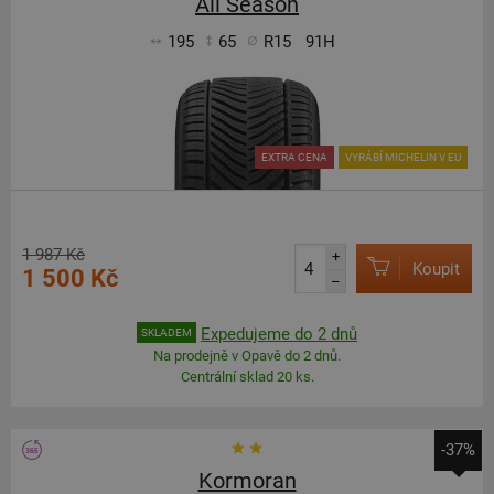
All Season
195
65
R15
91H
EXTRA CENA
VYRÁBÍ MICHELIN V EU
1 987 Kč
+
Koupit
1 500 Kč
–
Expedujeme do 2 dnů
SKLADEM
Na prodejně v Opavě do 2 dnů.
Centrální sklad 20 ks.
-37%
Kormoran