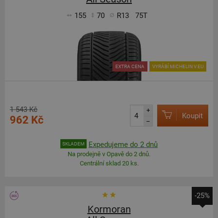
155
70
R13
75T
EXTRA CENA
VYRÁBÍ MICHELIN V EU
1 543 Kč
+
Koupit
962 Kč
–
Expedujeme do 2 dnů
SKLADEM
Na prodejně v Opavě do 2 dnů.
Centrální sklad 20 ks.
-25%
Kormoran