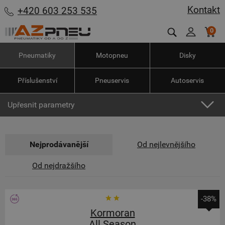
Kontakt
+420 603 253 535
0
Pneumatiky
Motopneu
Disky
Příslušenství
Pneuservis
Autoservis
Upřesnit parametry
Nejprodávanější
Od nejlevnějšího
Od nejdražšího
-38%
Kormoran
All Season