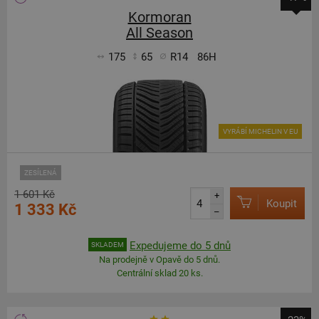
Kormoran
All Season
175
65
R14
86H
VYRÁBÍ MICHELIN V EU
ZESÍLENÁ
1 601 Kč
+
Koupit
1 333 Kč
–
Expedujeme do 5 dnů
SKLADEM
Na prodejně v Opavě do 5 dnů.
Centrální sklad 20 ks.