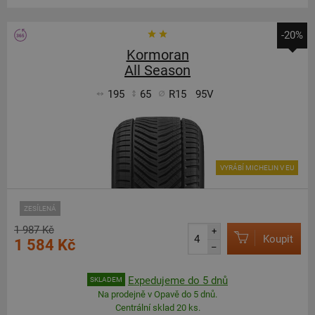
-20%
Kormoran
All Season
195
65
R15
95V
VYRÁBÍ MICHELIN V EU
ZESÍLENÁ
1 987 Kč
+
Koupit
1 584 Kč
–
Expedujeme do 5 dnů
SKLADEM
Na prodejně v Opavě do 5 dnů.
Centrální sklad 20 ks.