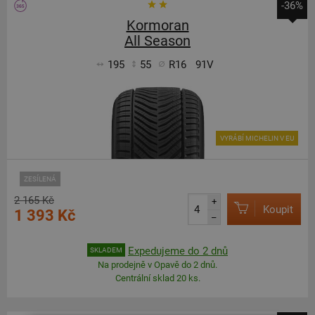
-36%
Kormoran
All Season
195
55
R16
91V
VYRÁBÍ MICHELIN V EU
ZESÍLENÁ
2 165 Kč
+
Koupit
1 393 Kč
–
Expedujeme do 2 dnů
SKLADEM
Na prodejně v Opavě do 2 dnů.
Centrální sklad 20 ks.