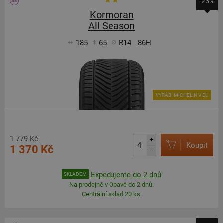
-23%
Kormoran
All Season
185
65
R14
86H
VYRÁBÍ MICHELIN V EU
1 779 Kč
+
Koupit
1 370 Kč
–
Expedujeme do 2 dnů
SKLADEM
Na prodejně v Opavě do 2 dnů.
Centrální sklad 20 ks.