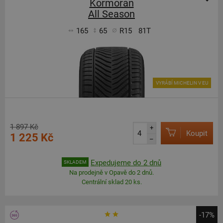
Kormoran
All Season
165
65
R15
81T
VYRÁBÍ MICHELIN V EU
1 897 Kč
+
Koupit
1 225 Kč
–
Expedujeme do 2 dnů
SKLADEM
Na prodejně v Opavě do 2 dnů.
Centrální sklad 20 ks.
-17%