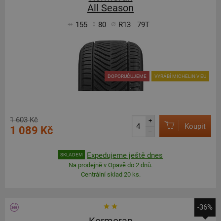
All Season
155
80
R13
79T
DOPORUČUJEME
VYRÁBÍ MICHELIN V EU
1 603 Kč
+
Koupit
1 089 Kč
–
Expedujeme ještě dnes
SKLADEM
Na prodejně v Opavě do 2 dnů.
Centrální sklad 20 ks.
-36%