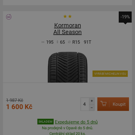
-19%
Kormoran
All Season
195
65
R15
91T
VYRÁBÍ MICHELIN V EU
1 987 Kč
+
Koupit
1 600 Kč
–
Expedujeme do 5 dnů
SKLADEM
Na prodejně v Opavě do 5 dnů.
Centrální sklad 20 ks.