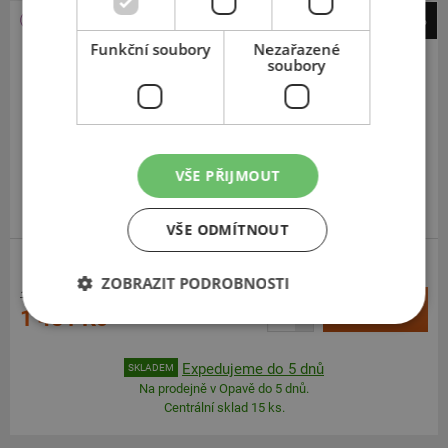
-7%
Kormoran
Funkční soubory
Nezařazené
soubory
All Season
175
65
R14
82T
VŠE PŘIJMOUT
VYRÁBÍ MICHELIN V EU
VŠE ODMÍTNOUT
ZOBRAZIT PODROBNOSTI
1 601 Kč
+
Koupit
1 481 Kč
–
Expedujeme do 5 dnů
SKLADEM
Na prodejně v Opavě do 5 dnů.
Centrální sklad 15 ks.