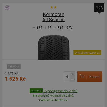
-20%
Kormoran
All Season
185
65
R15
92V
VYRÁBÍ MICHELIN V EU
ZESÍLENÁ
1 897 Kč
+
Koupit
1 526 Kč
–
Expedujeme do 2 dnů
SKLADEM
Na prodejně v Opavě do 2 dnů.
Centrální sklad 20 ks.