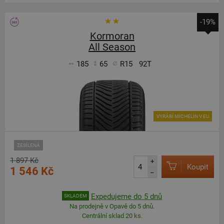
-19%
Kormoran
All Season
185
65
R15
92T
VYRÁBÍ MICHELIN V EU
ZESÍLENÁ
1 897 Kč
+
Koupit
1 546 Kč
–
Expedujeme do 5 dnů
SKLADEM
Na prodejně v Opavě do 5 dnů.
Centrální sklad 20 ks.