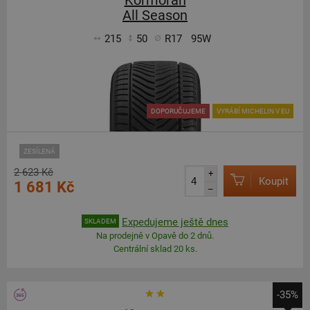
Kormoran
All Season
215
50
R17
95W
DOPORUČUJEME
VYRÁBÍ MICHELIN V EU
ZESÍLENÁ
2 623 Kč
+
Koupit
1 681 Kč
–
Expedujeme ještě dnes
SKLADEM
Na prodejně v Opavě do 2 dnů.
Centrální sklad 20 ks.
-35%