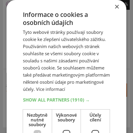
-11%
×
Kormoran
Informace o cookies a
All Season
osobních údajích
165
65
R14
79T
Tyto webové stránky používají soubory
cookie ke zlepšení uživatelského zážitku.
Používáním našich webových stránek
souhlasíte se všemi soubory cookie v
souladu s našimi zásadami používání
VYRÁBÍ MICHELIN V EU
souborů cookie. Se souhlasem můžeme
také předávat marketingovým platformám
některé osobní údaje pro marketingové
1 586 Kč
+
účely.
Více informací
Koupit
1 404 Kč
–
SHOW ALL PARTNERS
(1910) →
Expedujeme do 5 dnů
SKLADEM
Na prodejně v Opavě do 5 dnů.
Nezbytně
Výkonové
Účely
nutné
soubory
cílení
Centrální sklad 10 ks.
soubory