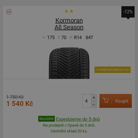
-12%
Kormoran
All Season
175
70
R14
84T
VYRÁBÍ MICHELIN V EU
1 750 Kč
+
Koupit
1 540 Kč
–
Expedujeme do 5 dnů
SKLADEM
Na prodejně v Opavě do 5 dnů.
Centrální sklad 20 ks.