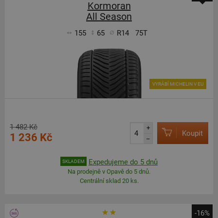
Kormoran
All Season
155
65
R14
75T
VYRÁBÍ MICHELIN V EU
1 482 Kč
+
Koupit
1 236 Kč
–
Expedujeme do 5 dnů
SKLADEM
Na prodejně v Opavě do 5 dnů.
Centrální sklad 20 ks.
-16%