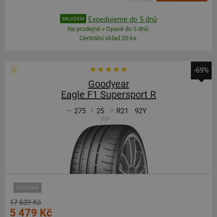
Expedujeme do 5 dnů
SKLADEM
Na prodejně v Opavě do 5 dnů.
Centrální sklad 20 ks.
-69%
Goodyear
Eagle F1 Supersport R
275
25
R21
92Y
FP
ZESÍLENÁ
17 639 Kč
5 479 Kč