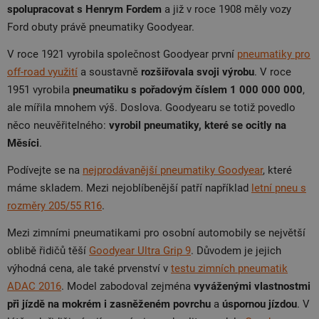
spolupracovat s Henrym Fordem
a již v roce 1908 měly vozy
Ford obuty právě pneumatiky Goodyear.
V roce 1921 vyrobila společnost Goodyear první
pneumatiky pro
off-road využití
a soustavně
rozšiřovala svoji výrobu
. V roce
1951 vyrobila
pneumatiku s pořadovým číslem 1 000 000 000
,
ale mířila mnohem výš. Doslova. Goodyearu se totiž povedlo
něco neuvěřitelného:
vyrobil pneumatiky, které se ocitly na
Měsíci
.
Podívejte se na
nejprodávanější pneumatiky Goodyear
, které
máme skladem. Mezi nejoblíbenější patří například
letní pneu s
rozměry 205/55 R16
.
Mezi zimními pneumatikami pro osobní automobily se největší
oblibě řidičů těší
Goodyear Ultra Grip 9
. Důvodem je jejich
výhodná cena, ale také prvenství v
testu zimních pneumatik
ADAC 2016
. Model zabodoval zejména
vyváženými vlastnostmi
při jízdě na mokrém i zasněženém povrchu
a
úspornou jízdou
. V