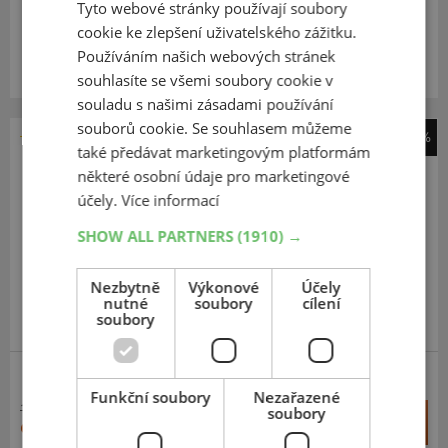
Tyto webové stránky používají soubory
cookie ke zlepšení uživatelského zážitku.
Expedujeme do 5 dnů
SKLADEM
Na prodejně v Opavě do 5 dnů.
Používáním našich webových stránek
Centrální sklad 20 ks.
souhlasíte se všemi soubory cookie v
souladu s našimi zásadami používání
souborů cookie. Se souhlasem můžeme
-40%
také předávat marketingovým platformám
Goodyear
některé osobní údaje pro marketingové
Eagle F1 Supersport R
účely.
Více informací
305
30
R19
102Y
SHOW ALL PARTNERS
(1910) →
FR
Nezbytně
Výkonové
Účely
nutné
soubory
cílení
soubory
ZESÍLENÁ
Funkční soubory
Nezařazené
16 379 Kč
soubory
+
Koupit
9 821 Kč
–