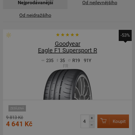
Nejprodávanější
Od nejlevnějšího
Od nejdražšího
-53%
Goodyear
Eagle F1 Supersport R
235
35
R19
91Y
FR
ZESÍLENÁ
9 813 Kč
+
Koupit
4 641 Kč
–