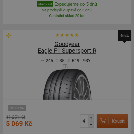
Expedujeme do 5 dnů
SKLADEM
Na prodejně v Opavě do 5 dnů.
Centrální sklad 20 ks.
-55%
Goodyear
Eagle F1 Supersport R
245
35
R19
93Y
FR
ZESÍLENÁ
11 251 Kč
+
Koupit
5 069 Kč
–