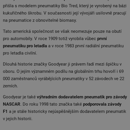
přišla s modelem pneumatiky
Bio Tred, který je vyrobený na bázi
kukuřičného škrobu. V současnosti její vývojáři usilovně pracují
na pneumatice z obnovitelné biomasy.
Tato americká společnost se však neomezuje pouze na obutí
pro automobily. V roce
1909 totiž vyrobila vůbec
první
pneumatiku pro letadla
a v roce 1983 první radiální pneumatiku
pro letadla civilní.
Dlouhá historie značky Goodyear ji právem řadí mezi špičku v
oboru. O jejím významném podílu na globálním trhu hovoří i
69
000 zaměstnanců vyrábějících pneumatiky v 52 závodech ve 22
zemích.
Goodyear je také
výhradním dodavatelem pneumatik pro závody
NASCAR
. Do roku 1998 tato značka také
podporovala závody
F1
a je stále historicky nejúspěšnějším dodavatelem pneumatik
v jejich historii.