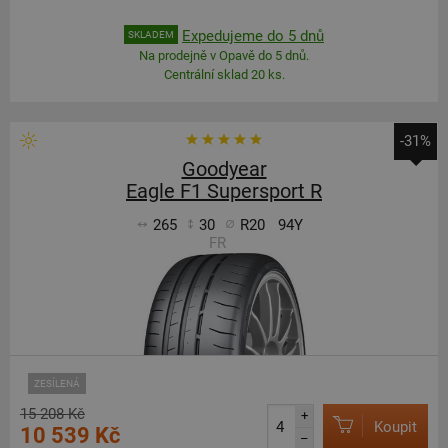
Expedujeme do 5 dnů
SKLADEM
Na prodejně v Opavě do 5 dnů.
Centrální sklad 20 ks.
-31%
Goodyear
Eagle F1 Supersport R
265
30
R20
94Y
FR
ZESÍLENÁ
15 208 Kč
+
Koupit
10 539 Kč
–