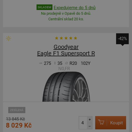
Expedujeme do 5 dnů
SKLADEM
Na prodejně v Opavě do 5 dnů.
Centrální sklad 20 ks.
-42%
Goodyear
Eagle F1 Supersport R
275
35
R20
102Y
N0,FR
ZESÍLENÁ
13 845 Kč
+
Koupit
8 029 Kč
–