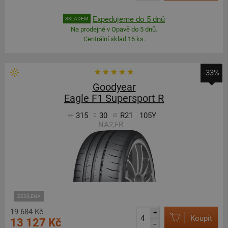
Expedujeme do 5 dnů
SKLADEM
Na prodejně v Opavě do 5 dnů.
Centrální sklad 16 ks.
-33%
Goodyear
Eagle F1 Supersport R
315
30
R21
105Y
NA2,FR
ZESÍLENÁ
19 684 Kč
+
Koupit
13 127 Kč
–