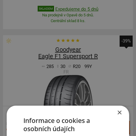
Expedujeme do 5 dnů
SKLADEM
Na prodejně v Opavě do 5 dnů.
Centrální sklad 8 ks.
-39%
Goodyear
Eagle F1 Supersport R
285
30
R20
99Y
FR
×
ZESÍLENÁ
Informace o cookies a
15 311 Kč
+
osobních údajích
Koupit
9 284 Kč
–