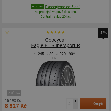
Expedujeme do 5 dnů
SKLADEM
Na prodejně v Opavě do 5 dnů.
Centrální sklad 20 ks.
-42%
Goodyear
Eagle F1 Supersport R
245
30
R20
90Y
FR
ZESÍLENÁ
15 193 Kč
+
Koupit
8 827 Kč
–