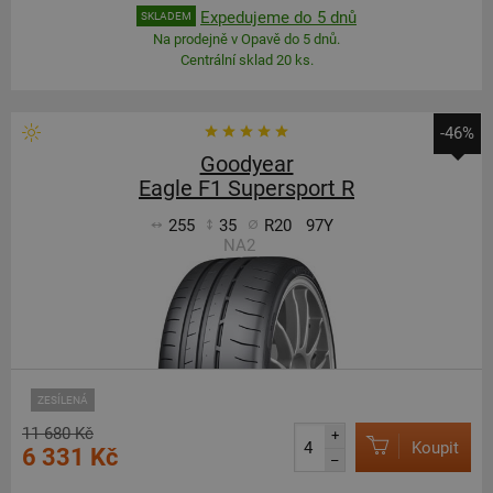
Expedujeme do 5 dnů
SKLADEM
Na prodejně v Opavě do 5 dnů.
Centrální sklad 20 ks.
-46%
Goodyear
Eagle F1 Supersport R
255
35
R20
97Y
NA2
ZESÍLENÁ
11 680 Kč
+
Koupit
6 331 Kč
–