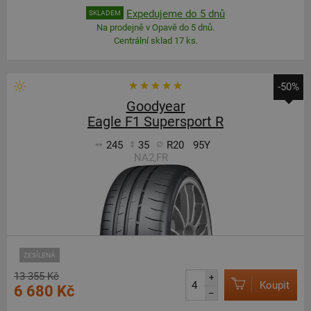
Expedujeme do 5 dnů
SKLADEM
Na prodejně v Opavě do 5 dnů.
Centrální sklad 17 ks.
-50%
Goodyear
Eagle F1 Supersport R
245
35
R20
95Y
NA2,FR
ZESÍLENÁ
13 355 Kč
+
Koupit
6 680 Kč
–