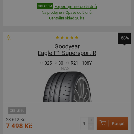
Expedujeme do 5 dnů
SKLADEM
Na prodejně v Opavě do 5 dnů.
Centrální sklad 20 ks.
-68%
Goodyear
Eagle F1 Supersport R
325
30
R21
108Y
NA2
ZESÍLENÁ
23 612 Kč
+
Koupit
7 498 Kč
–