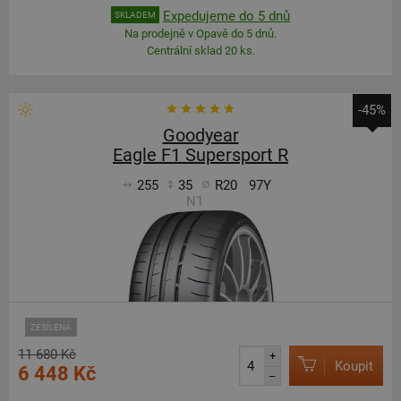
Expedujeme do 5 dnů
SKLADEM
Na prodejně v Opavě do 5 dnů.
Centrální sklad 20 ks.
-45%
Goodyear
Eagle F1 Supersport R
255
35
R20
97Y
N1
ZESÍLENÁ
11 680 Kč
+
Koupit
6 448 Kč
–