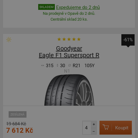
Expedujeme do 2 dnů
SKLADEM
Na prodejně v Opavě do 2 dnů.
Centrální sklad 20 ks.
-61%
Goodyear
Eagle F1 Supersport R
315
30
R21
105Y
N1
ZESÍLENÁ
19 684 Kč
+
Koupit
7 612 Kč
–