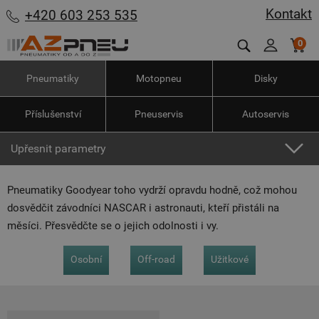
Kontakt
+420 603 253 535
0
Pneumatiky
Motopneu
Disky
Příslušenství
Pneuservis
Autoservis
Upřesnit parametry
Pneumatiky Goodyear toho vydrží opravdu hodně, což mohou
dosvědčit závodníci NASCAR i astronauti, kteří přistáli na
měsíci. Přesvědčte se o jejich odolnosti i vy.
Osobní
Off-road
Užitkové