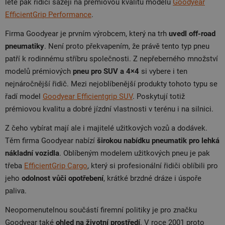
létě pak řidiči sázejí na prémiovou kvalitu modelu
Goodyear
EfficientGrip Performance
.
Firma Goodyear je prvním výrobcem, který na trh
uvedl off-road
pneumatiky
. Není proto překvapením, že právě tento typ pneu
patří k rodinnému stříbru společnosti. Z nepřeberného množství
modelů prémiových
pneu pro SUV a 4×4
si vybere i ten
nejnáročnější řidič. Mezi nejoblíbenější produkty tohoto typu se
řadí model
Goodyear Efficientgrip SUV
. Poskytují totiž
prémiovou kvalitu a dobré jízdní vlastnosti v terénu i na silnici.
Z čeho vybírat mají ale i majitelé užitkových vozů a dodávek.
Těm firma Goodyear nabízí
širokou nabídku pneumatik pro lehká
nákladní vozidla
. Oblíbeným modelem užitkových pneu je pak
třeba
EfficientGrip Cargo
, který si profesionální řidiči oblíbili pro
jeho
odolnost vůči opotřebení
, krátké brzdné dráze i úspoře
paliva.
Neopomenutelnou součástí firemní politiky je pro značku
Goodyear také
ohled na životní prostředí
. V roce 2001 proto