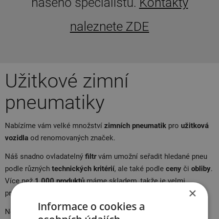
našeho specialistu.
Kontakty
naleznete ZDE
Užitkové zimní
pneumatiky
Nabízíme vám velké množství
zimních pneumatik
pro
užitková
vozidla
od renomovaných značek.
Náš snadno ovladatelný
filtr
vám umožní seřadit hledané pneu
podle různých
technických kritérií
, ale také podle
ceny
či
obliby
.
Více než
1 000 produktů
máme skladem, takže je velmi
×
pravděpodobné, že vám vaše pneu dodáme do
24 hodin
.
Informace o cookies a
Nezapomeňte navštívit naši nabídku příslušenství. Například