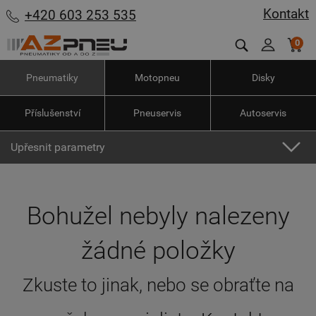
Kontakt
+420 603 253 535
0
Pneumatiky
Motopneu
Disky
Příslušenství
Pneuservis
Autoservis
Upřesnit parametry
Bohužel nebyly nalezeny
žádné položky
Zkuste to jinak, nebo se obraťte na