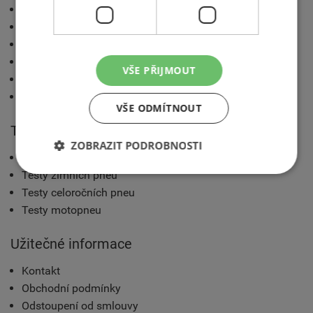
Katalog pneumatik
Technické rady
Značení pneumatik a technologie
Výrobci pneumatik
VŠE PŘIJMOUT
Konfigurátory třetích stran
Sluneční brýle Polaroid nejen pro řidiče
VŠE ODMÍTNOUT
Testy pneumatik
ZOBRAZIT PODROBNOSTI
Testy letních pneu
Testy zimních pneu
Testy celoročních pneu
Testy motopneu
Užitečné informace
Kontakt
Obchodní podmínky
Odstoupení od smlouvy