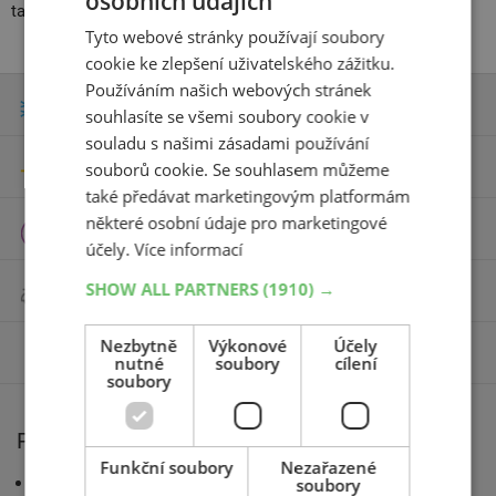
osobních údajích
takové
sněhové řetězy
dělají na ledovce hotové divy.
Tyto webové stránky používají soubory
cookie ke zlepšení uživatelského zážitku.
Používáním našich webových stránek
Zimní pneumatiky
souhlasíte se všemi soubory cookie v
souladu s našimi zásadami používání
Letní pneumatiky
souborů cookie. Se souhlasem můžeme
také předávat marketingovým platformám
některé osobní údaje pro marketingové
Celoroční pneumatiky
účely.
Více informací
SHOW ALL PARTNERS
(1910) →
Motocyklové pneumatiky
Nezbytně
Výkonové
Účely
Příslušenství
nutné
soubory
cílení
soubory
Pro motoristy
Funkční soubory
Nezařazené
AZ blog
soubory