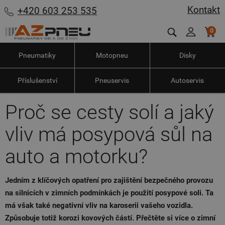
Kontakt
+420 603 253 535
0
Pneumatiky
Motopneu
Disky
Příslušenství
Pneuservis
Autoservis
Proč se cesty solí a jaký
vliv má posypová sůl na
auto a motorku?
Jedním z klíčových opatření pro zajištění bezpečného provozu
na silnicích v zimních podmínkách je použití posypové soli. Ta
má však také negativní vliv na karoserii vašeho vozidla.
Způsobuje totiž korozi kovových částí. Přečtěte si více o zimní