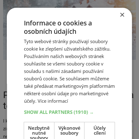
×
Informace o cookies a
osobních údajích
Tyto webové stránky používají soubory
cookie ke zlepšení uživatelského zážitku.
Používáním našich webových stránek
souhlasíte se všemi soubory cookie v
Při větší sněhové pokrývce je nejdřív potřeba sníh na cestě
souladu s našimi zásadami používání
prohrnout.
souborů cookie. Se souhlasem můžeme
také předávat marketingovým platformám
Posypová sůl urychluje korozi, a
některé osobní údaje pro marketingové
účely.
Více informací
to i v interiéru auta
SHOW ALL PARTNERS
(1910) →
I když jsou posypové soli účinným prostředkem k bezpečnému
Nezbytně
Výkonové
Účely
zimnímu provozu, mohou poškodit vaše auto. A pokud si
nutné
soubory
cílení
neodepřete
jízdu na motorce v zimě
, tak i váš jednostopý stroj.
soubory