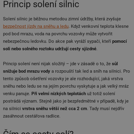
Princip solení silnic
Solení silnic je běžnou metodou zimní údržby, která zvyšuje
bezpečnost jízdy na sněhu a ledu
. Když venkovní teplota klesne
pod bod mrazu, voda na povrchu vozovky může vytvořit
nebezpečnou ledovku. Do akce pak vyráží sypači, kteří
pomocí
soli nebo solného roztoku udržují cesty sjízdné
.
Princip solení není nijak složitý – jde v zásadě o to, že
sůl
snižuje bod mrazu vody
a rozpouští tak led a sníh na silnici. Pro
tento způsob ošetření vozovky je ale rozhodující, jaká vrstva
sněhu nebo ledu se na jejím povrchu vyskytuje a jak velký mráz
venku panuje.
Při velmi nízkých teplotách
už totiž solení
postrádá význam. Stejně jako je bezpředmětné v případě, kdy je
na silnici
vrstva sněhu větší než cca 2 cm
. Tady musí nejdřív
zasáhnout cestářova radlice.