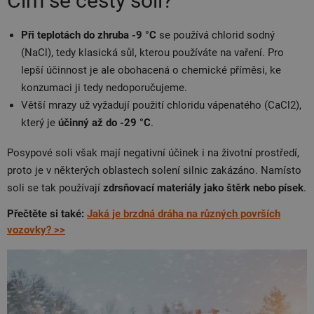
Čím se cesty solí?
Při teplotách do zhruba -9 °C
se používá chlorid sodný
(NaCl), tedy klasická sůl, kterou používáte na vaření. Pro
lepší účinnost je ale obohacená o chemické příměsi, ke
konzumaci ji tedy nedoporučujeme.
Větší mrazy už vyžadují použití chloridu vápenatého (CaCl2),
který je
účinný až do -29 °C
.
Posypové soli však mají negativní účinek i na životní prostředí,
proto je v některých oblastech solení silnic zakázáno. Namísto
soli se tak používají
zdrsňovací materiály jako štěrk nebo písek
.
Přečtěte si také:
Jaká je brzdná dráha na různých površích
vozovky? >>