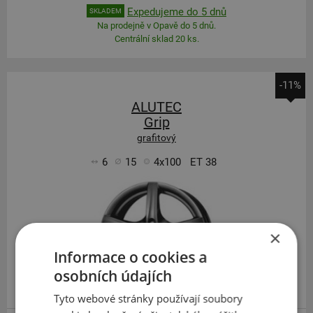
Expedujeme do 5 dnů
SKLADEM
Na prodejně v Opavě do 5 dnů.
Centrální sklad 20 ks.
-11%
ALUTEC
Grip
grafitový
6
15
4x100
ET 38
×
Informace o cookies a
osobních údajích
Tyto webové stránky používají soubory