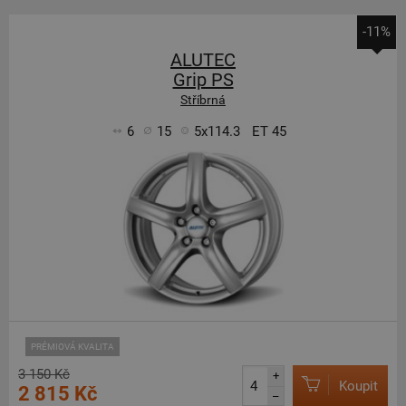
-11%
ALUTEC
Grip PS
Stříbrná
6
15
5x114.3
ET 45
PRÉMIOVÁ KVALITA
3 150 Kč
+
Koupit
2 815 Kč
–