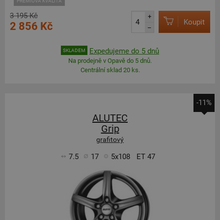
PRÉMIOVÁ KVALITA
3 195 Kč
+
Koupit
2 856 Kč
–
Expedujeme do 5 dnů
SKLADEM
Na prodejně v Opavě do 5 dnů.
Centrální sklad 20 ks.
-11%
ALUTEC
Grip
grafitový
7.5
17
5x108
ET 47