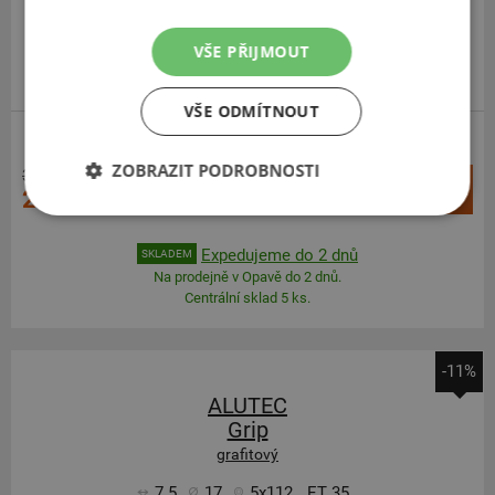
VŠE PŘIJMOUT
VŠE ODMÍTNOUT
PRÉMIOVÁ KVALITA
ZOBRAZIT PODROBNOSTI
3 178 Kč
+
Koupit
2 841 Kč
–
Expedujeme do 2 dnů
SKLADEM
Na prodejně v Opavě do 2 dnů.
Centrální sklad 5 ks.
-11%
ALUTEC
Grip
grafitový
7.5
17
5x112
ET 35