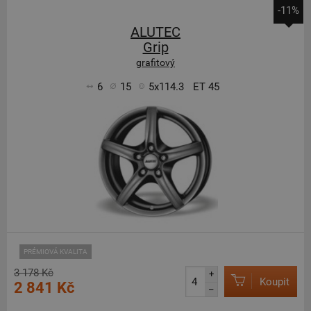
-11%
ALUTEC
Grip
grafitový
6
15
5x114.3
ET 45
PRÉMIOVÁ KVALITA
3 178 Kč
+
Koupit
2 841 Kč
–