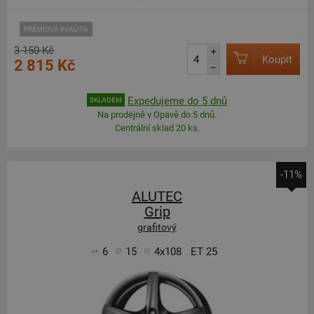
PRÉMIOVÁ KVALITA
3 150 Kč
+
Koupit
2 815 Kč
–
Expedujeme do 5 dnů
SKLADEM
Na prodejně v Opavě do 5 dnů.
Centrální sklad 20 ks.
-11%
ALUTEC
Grip
grafitový
6
15
4x108
ET 25