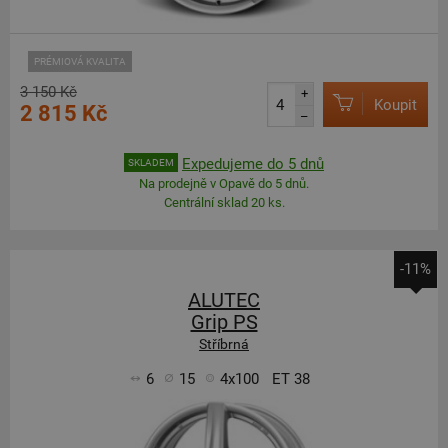
PRÉMIOVÁ KVALITA
3 150 Kč
+
Koupit
2 815 Kč
–
Expedujeme do 5 dnů
SKLADEM
Na prodejně v Opavě do 5 dnů.
Centrální sklad 20 ks.
-11%
ALUTEC
Grip PS
Stříbrná
6
15
4x100
ET 38