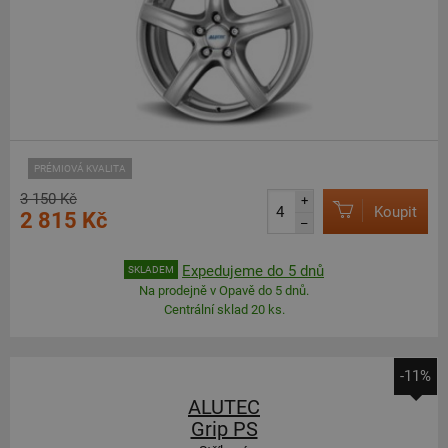
PRÉMIOVÁ KVALITA
3 150 Kč
+
Koupit
2 815 Kč
–
Expedujeme do 5 dnů
SKLADEM
Na prodejně v Opavě do 5 dnů.
Centrální sklad 20 ks.
-11%
ALUTEC
Grip PS