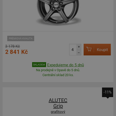
PRÉMIOVÁ KVALITA
3 178 Kč
+
Koupit
2 841 Kč
–
Expedujeme do 5 dnů
SKLADEM
Na prodejně v Opavě do 5 dnů.
Centrální sklad 20 ks.
-11%
ALUTEC
Grip
grafitový