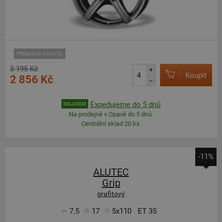
PRÉMIOVÁ KVALITA
3 195 Kč
+
Koupit
2 856 Kč
–
Expedujeme do 5 dnů
SKLADEM
Na prodejně v Opavě do 5 dnů.
Centrální sklad 20 ks.
-11%
ALUTEC
Grip
grafitový
7.5
17
5x110
ET 35