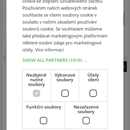
cookie ke zlepšení uživatelského zážitku.
PRÉMIOVÁ KVALITA
Používáním našich webových stránek
souhlasíte se všemi soubory cookie v
3 178 Kč
+
Koupit
2 841 Kč
souladu s našimi zásadami používání
–
souborů cookie. Se souhlasem můžeme
také předávat marketingovým platformám
Expedujeme do 5 dnů
SKLADEM
Na prodejně v Opavě do 5 dnů.
některé osobní údaje pro marketingové
Centrální sklad 20 ks.
účely.
Více informací
SHOW ALL PARTNERS
(1910) →
-11%
Nezbytně
ALUTEC
Výkonové
Účely
nutné
soubory
cílení
Grip
soubory
grafitový
6
15
5x112
ET 45
Funkční soubory
Nezařazené
soubory