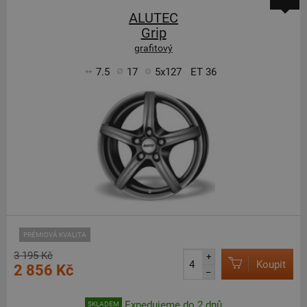
ALUTEC
Grip
grafitový
7.5
17
5x127
ET 36
PRÉMIOVÁ KVALITA
3 195 Kč
+
Koupit
2 856 Kč
–
Expedujeme do 2 dnů
SKLADEM