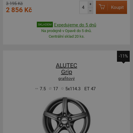
3 195 Kč
+
Koupit
2 856 Kč
–
Expedujeme do 5 dnů
SKLADEM
Na prodejně v Opavě do 5 dnů.
Centrální sklad 20 ks.
-11%
ALUTEC
Grip
grafitový
7.5
17
5x114.3
ET 47