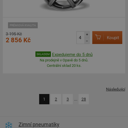
PRÉMIOVÁ KVALITA
3 195 Kč
+
Koupit
2 856 Kč
–
Expedujeme do 5 dnů
SKLADEM
Na prodejně v Opavě do 5 dnů.
Centrální sklad 20 ks.
Následující
1
2
3
...
28
Zimní pneumatiky