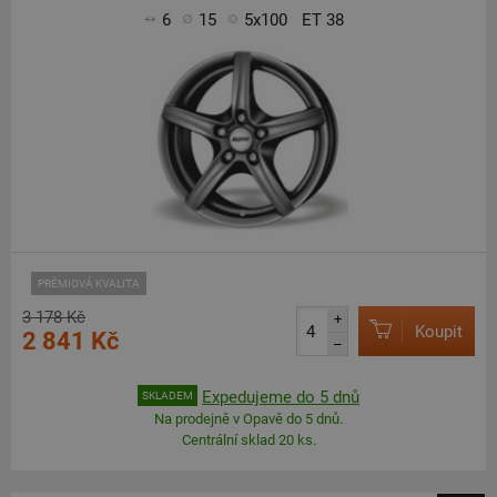
6
15
5x100
ET 38
PRÉMIOVÁ KVALITA
3 178 Kč
+
Koupit
2 841 Kč
–
Expedujeme do 5 dnů
SKLADEM
Na prodejně v Opavě do 5 dnů.
Centrální sklad 20 ks.