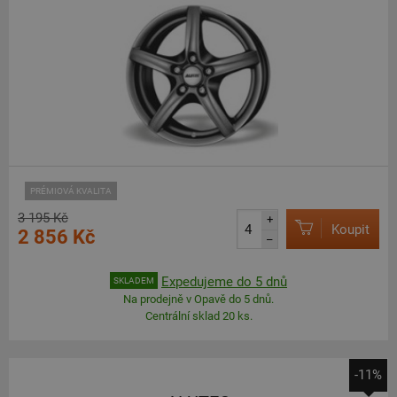
PRÉMIOVÁ KVALITA
3 195 Kč
+
Koupit
2 856 Kč
–
Expedujeme do 5 dnů
SKLADEM
Na prodejně v Opavě do 5 dnů.
Centrální sklad 20 ks.
-11%