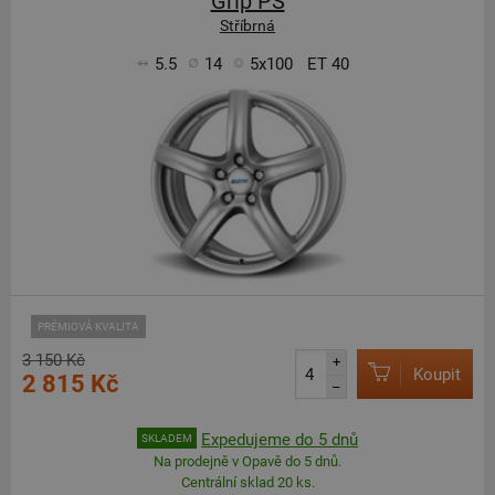
Grip PS
Stříbrná
5.5
14
5x100
ET 40
PRÉMIOVÁ KVALITA
3 150 Kč
+
Koupit
2 815 Kč
–
Expedujeme do 5 dnů
SKLADEM
Na prodejně v Opavě do 5 dnů.
Centrální sklad 20 ks.