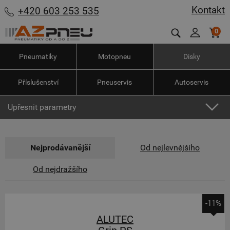
Kontakt
+420 603 253 535
0
Pneumatiky
Motopneu
Disky
Příslušenství
Pneuservis
Autoservis
Upřesnit parametry
Nejprodávanější
Od nejlevnějšího
Od nejdražšího
-11%
ALUTEC