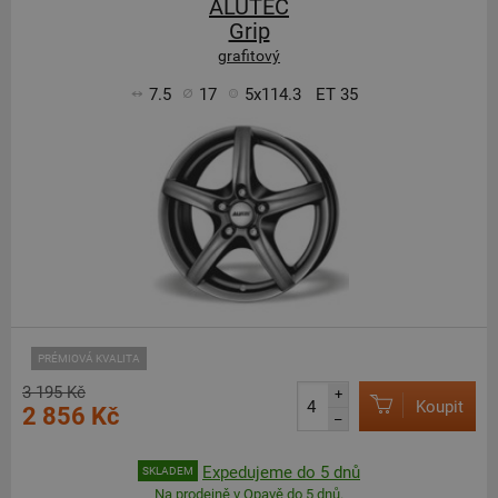
ALUTEC
Grip
grafitový
7.5
17
5x114.3
ET 35
PRÉMIOVÁ KVALITA
3 195 Kč
+
Koupit
2 856 Kč
–
Expedujeme do 5 dnů
SKLADEM
Na prodejně v Opavě do 5 dnů.