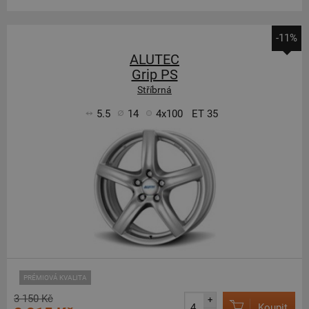
-11%
ALUTEC
Grip PS
Stříbrná
5.5
14
4x100
ET 35
PRÉMIOVÁ KVALITA
3 150 Kč
+
Koupit