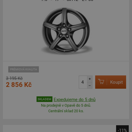
PRÉMIOVÁ KVALITA
3 195 Kč
+
Koupit
2 856 Kč
–
Expedujeme do 5 dnů
SKLADEM
Na prodejně v Opavě do 5 dnů.
Centrální sklad 20 ks.
-11%