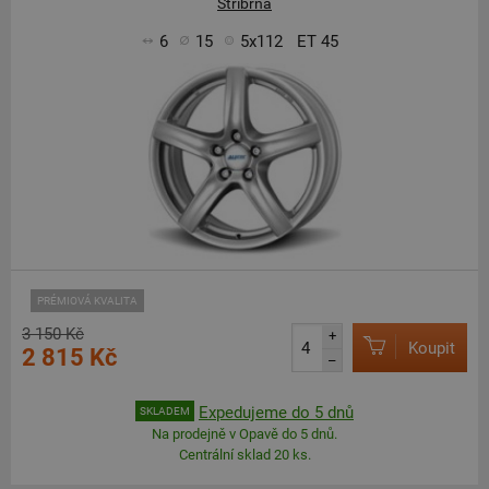
Stříbrná
6
15
5x112
ET 45
PRÉMIOVÁ KVALITA
3 150 Kč
+
Koupit
2 815 Kč
–
Expedujeme do 5 dnů
SKLADEM
Na prodejně v Opavě do 5 dnů.
Centrální sklad 20 ks.