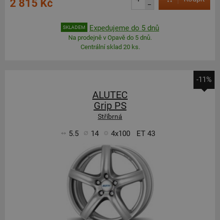
2 815 Kč
–
Expedujeme do 5 dnů
SKLADEM
Na prodejně v Opavě do 5 dnů.
Centrální sklad 20 ks.
-11%
ALUTEC
Grip PS
Stříbrná
5.5
14
4x100
ET 43