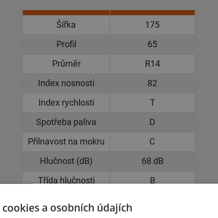
Šířka
175
Profil
65
Průměr
R14
Index nosnosti
82
Index rychlosti
T
Spotřeba paliva
D
Přilnavost na mokru
C
Hlučnost (dB)
68 dB
Třída hlučnosti
B
Záběr na sněhu
Ano
 cookies a osobních údajích