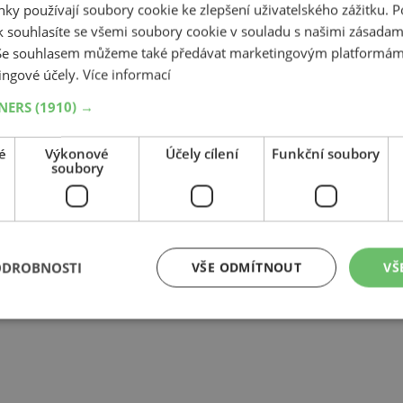
ky používají soubory cookie ke zlepšení uživatelského zážitku. 
 souhlasíte se všemi soubory cookie v souladu s našimi zásadam
 Se souhlasem můžeme také předávat marketingovým platformám
ingové účely.
Více informací
TNERS
(1910) →
Související produkty
é
Výkonové
Účely cílení
Funkční soubory
soubory
ODROBNOSTI
VŠE ODMÍTNOUT
VŠ