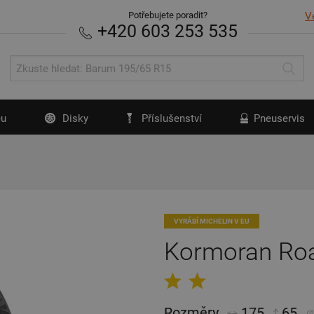
Potřebujete poradit?
V
+420 603 253 535
u
Disky
Příslušenství
Pneuservis
VYRÁBÍ MICHELIN V EU
Kormoran Ro
Rozměry
175
65