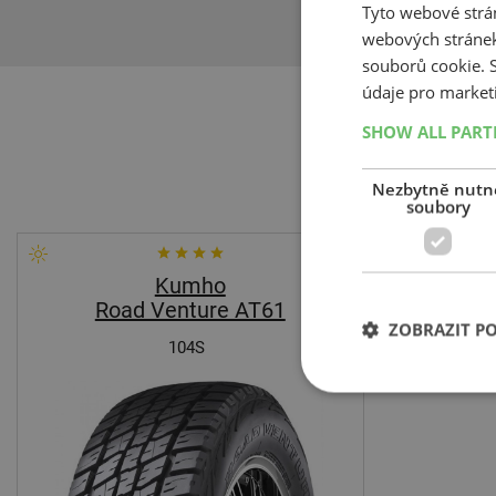
Tyto webové strán
webových stránek
souborů cookie.
údaje pro market
SHOW ALL PAR
Nezbytně nutn
soubory
Kumho
Road Venture AT61
ZOBRAZIT P
104S