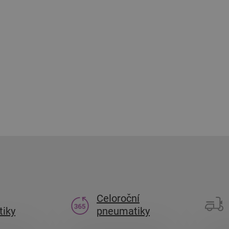
Celoroční
iky
pneumatiky