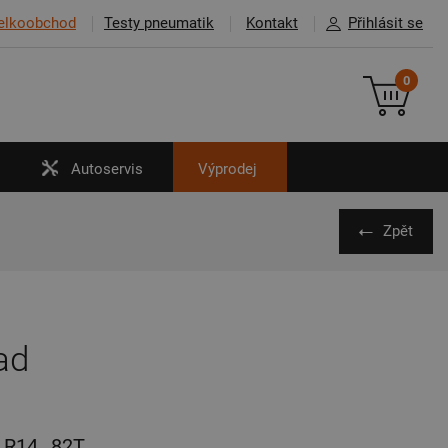
elkoobchod
Testy pneumatik
Kontakt
Přihlásit se
0
Autoservis
Výprodej
Zpět
ad
R14
82T