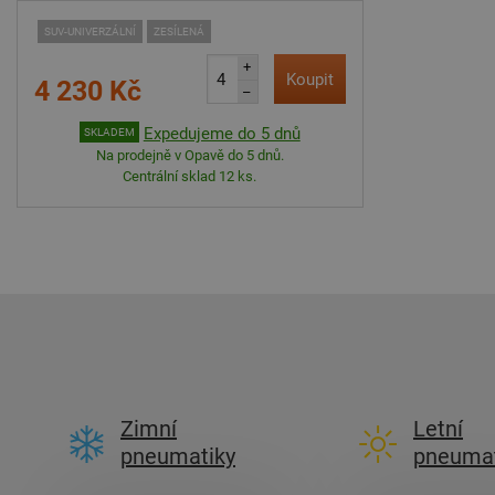
SUV-UNIVERZÁLNÍ
ZESÍLENÁ
+
Koupit
4 230 Kč
–
Expedujeme do 5 dnů
SKLADEM
Na prodejně v Opavě do 5 dnů.
Centrální sklad 12 ks.
Zimní
Letní
pneumatiky
pneumat