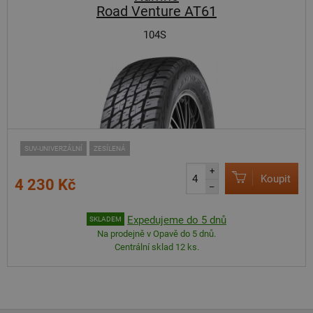
Road Venture AT61
104S
SUV-UNIVERZÁLNÍ
ZESÍLENÁ
+
Koupit
4 230 Kč
–
Expedujeme do 5 dnů
SKLADEM
Na prodejně v Opavě do 5 dnů.
Centrální sklad 12 ks.