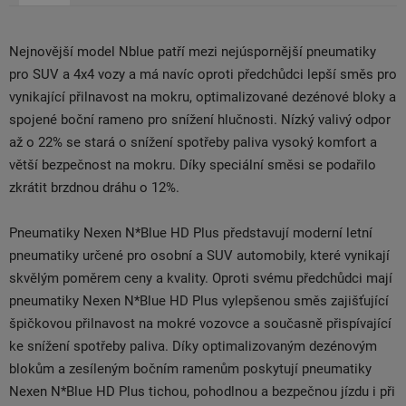
Nejnovější model Nblue patří mezi nejúspornější pneumatiky
pro SUV a 4x4 vozy a má navíc oproti předchůdci lepší směs pro
vynikající přilnavost na mokru, optimalizované dezénové bloky a
spojené boční rameno pro snížení hlučnosti. Nízký valivý odpor
až o 22% se stará o snížení spotřeby paliva vysoký komfort a
větší bezpečnost na mokru. Díky speciální směsi se podařilo
zkrátit brzdnou dráhu o 12%.
Pneumatiky Nexen N*Blue HD Plus představují moderní letní
pneumatiky určené pro osobní a SUV automobily, které vynikají
skvělým poměrem ceny a kvality. Oproti svému předchůdci mají
pneumatiky Nexen N*Blue HD Plus vylepšenou směs zajišťující
špičkovou přilnavost na mokré vozovce a současně přispívající
ke snížení spotřeby paliva. Díky optimalizovaným dezénovým
blokům a zesíleným bočním ramenům poskytují pneumatiky
Nexen N*Blue HD Plus tichou, pohodlnou a bezpečnou jízdu i při