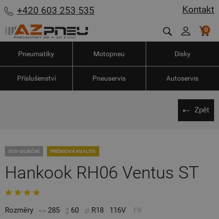
Kontakt
+420 603 253 535
0
Pneumatiky
Motopneu
Disky
Příslušenství
Pneuservis
Autoservis
Zpět
SUV-SILNIČNÍ
PRÉMIOVÁ KVALITA
Hankook RH06 Ventus ST
Rozměry
285
60
R18
116V
FR