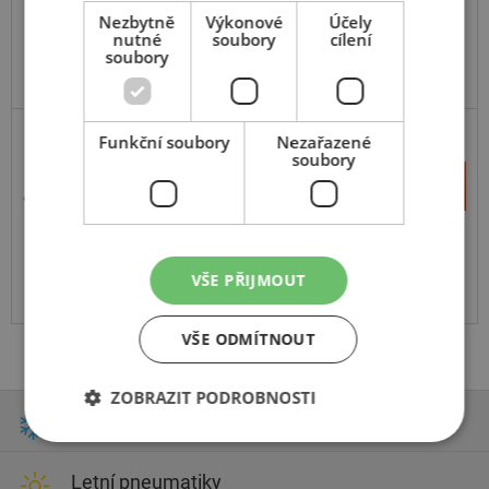
Nezbytně
Výkonové
Účely
nutné
soubory
cílení
soubory
Funkční soubory
Nezařazené
SUV-UNIVERZÁLNÍ
ZESÍLENÁ
soubory
+
Koupit
4 230 Kč
–
Expedujeme do 5 dnů
SKLADEM
Na prodejně v Opavě do 5 dnů.
VŠE PŘIJMOUT
Centrální sklad 12 ks.
VŠE ODMÍTNOUT
ZOBRAZIT PODROBNOSTI
Zimní pneumatiky
Letní pneumatiky