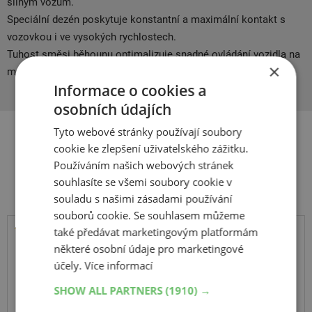
silným vozům.
Speciální dezén poskytuje konstantní a maximální kontakt s
vozovkou i ve vysokých rychlostech.
Tuhost směsi běhounu optimalizuje snadné ovládání vozidla na
×
mokrém i suchém povrchu.
Informace o cookies a
osobních údajích
Tyto webové stránky používají soubory
cookie ke zlepšení uživatelského zážitku.
Související produkty
Používáním našich webových stránek
souhlasíte se všemi soubory cookie v
souladu s našimi zásadami používání
souborů cookie. Se souhlasem můžeme
také předávat marketingovým platformám
Kumho
některé osobní údaje pro marketingové
Road Venture AT61
účely.
Více informací
104S
SHOW ALL PARTNERS
(1910) →