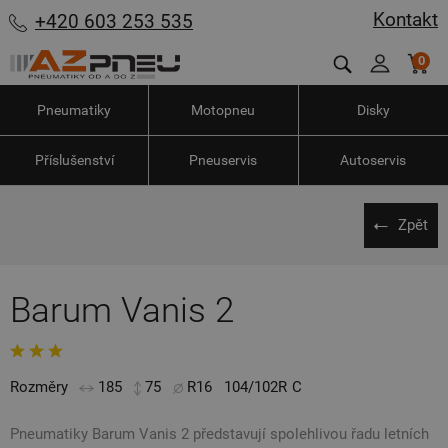
Kontakt
+420 603 253 535
0
Pneumatiky
Motopneu
Disky
Příslušenství
Pneuservis
Autoservis
Zpět
Barum Vanis 2
Rozměry
185
75
R16
104/102R
C
Pneumatiky Barum Vanis 2 představují spolehlivou řadu letních