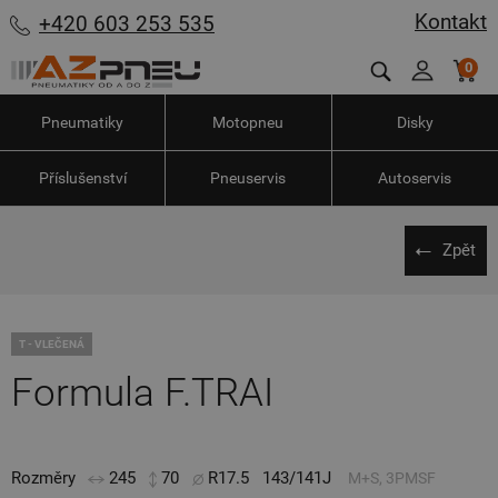
Kontakt
+420 603 253 535
0
Pneumatiky
Motopneu
Disky
Příslušenství
Pneuservis
Autoservis
Zpět
T - VLEČENÁ
Formula F.TRAI
Rozměry
245
70
R17.5
143/141J
M+S, 3PMSF