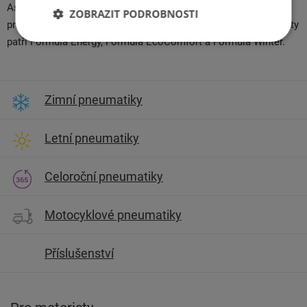
Asie a Ameriky. Formula nabízí širokou škálu osobních
ZOBRAZIT PODROBNOSTI
pneumatik pro různé typy vozidel. Mezi nejpopulárnější produkty
patří Formula Energy, Formula EcoComfort a Formula Winter.
Zimní pneumatiky
Letní pneumatiky
Celoroční pneumatiky
Motocyklové pneumatiky
Příslušenství