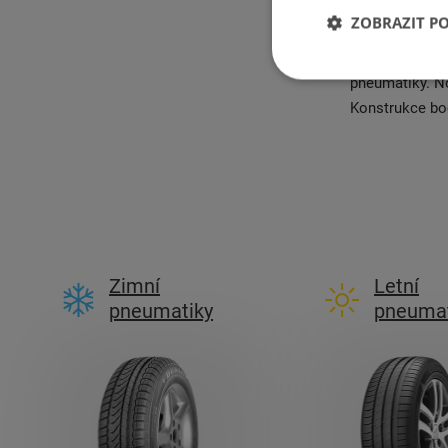
určeny pro vod
ZOBRAZIT P
silnicích s p
NF 201 je zaj
pneumatiky. No
Konstrukce bo
Zimní
Letní
pneumatiky
pneumat