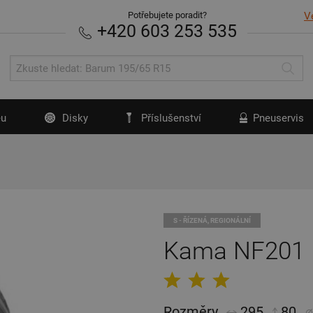
Potřebujete poradit?
V
+420 603 253 535
u
Disky
Příslušenství
Pneuservis
S - ŘÍZENÁ, REGIONÁLNÍ
Kama NF201
Rozměry
295
80