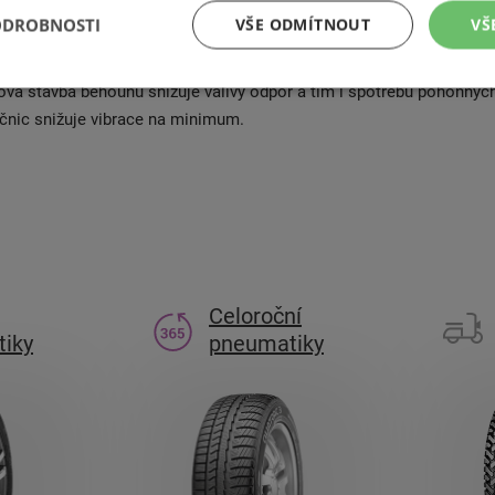
ící (přední) nápravy dálkových nákladních automobilů, které se pohy
ODROBNOSTI
VŠE ODMÍTNOUT
VŠ
evným povrchem. Zvýšená odolnost proti opotřebení a životnost pn
ištěna složením gumové směsi běhounu a struktury kovového kordu 
vá stavba běhounu snižuje valivý odpor a tím i spotřebu pohonnýc
čnic snižuje vibrace na minimum.
Celoroční
iky
pneumatiky