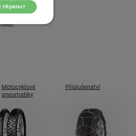
bují hlavně po
E PŘIJMOUT
eumatiky Kama
pláště
h hmot.
Motocyklové
Příslušenství
pneumatiky