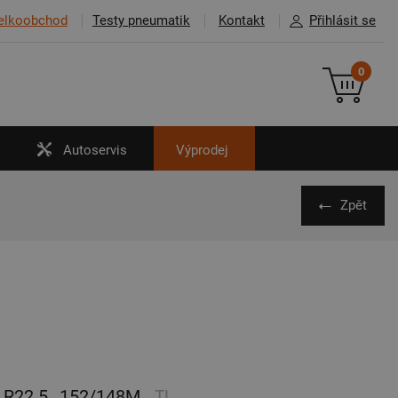
elkoobchod
Testy pneumatik
Kontakt
Přihlásit se
0
Autoservis
Výprodej
Zpět
R22.5
152/148M
TL