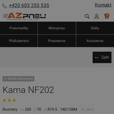
Kontakt
+420 603 253 535
0
Pneumatiky
Motopneu
Disky
Příslušenství
Pneuservis
Autoservis
Zpět
S - ŘÍZENÁ, REGIONÁLNÍ
Kama NF202
Rozměry
265
70
R19.5
140/138M
TL, M+S