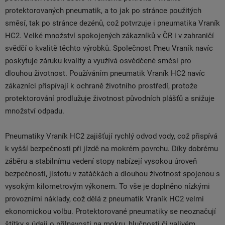
protektorovaných pneumatik, a to jak po stránce použitých
směsí, tak po stránce dezénů, což potvrzuje i pneumatika Vraník
HC2. Velké množství spokojených zákazníků v ČR i v zahraničí
svědčí o kvalitě těchto výrobků. Společnost Pneu Vraník navíc
poskytuje záruku kvality a využívá osvědčené směsi pro
dlouhou životnost. Používáním pneumatik Vraník HC2 navíc
zákazníci přispívají k ochraně životního prostředí, protože
protektorování prodlužuje životnost původních plášťů a snižuje
množství odpadu.
Pneumatiky Vraník HC2 zajišťují rychlý odvod vody, což přispívá
k vyšší bezpečnosti při jízdě na mokrém povrchu. Díky dobrému
záběru a stabilnímu vedení stopy nabízejí vysokou úroveň
bezpečnosti, jistotu v zatáčkách a dlouhou životnost spojenou s
vysokým kilometrovým výkonem. To vše je doplněno nízkými
provozními náklady, což dělá z pneumatik Vraník HC2 velmi
ekonomickou volbu. Protektorované pneumatiky se neoznačují
štítky s údaji o přilnavosti na mokru, hlučnosti či valivém