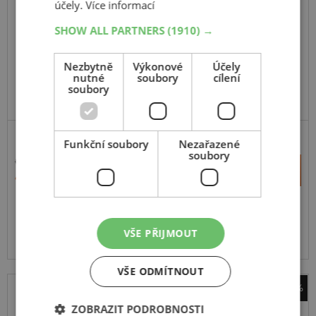
účely.
Více informací
SHOW ALL PARTNERS
(1910) →
Nezbytně
Výkonové
Účely
nutné
soubory
cílení
soubory
Funkční soubory
Nezařazené
soubory
6 534 Kč
+
Koupit
4 907 Kč
–
Expedujeme do 2 dnů
SKLADEM
Na prodejně v Opavě do 2 dnů.
VŠE PŘIJMOUT
Centrální sklad 0 ks.
VŠE ODMÍTNOUT
-24%
sněhové řetězy Pewag
ZOBRAZIT PODROBNOSTI