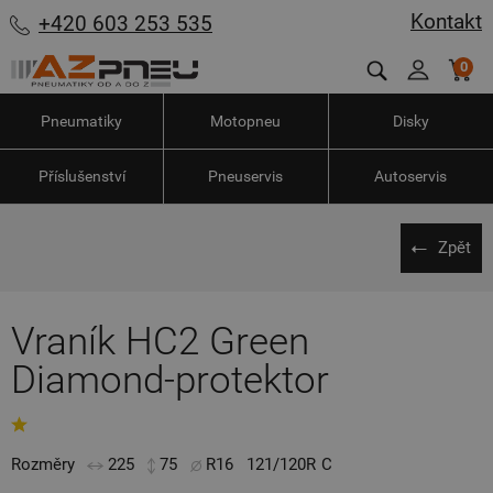
Kontakt
+420 603 253 535
0
Pneumatiky
Motopneu
Disky
Příslušenství
Pneuservis
Autoservis
Zpět
Vraník HC2 Green
Diamond-protektor
Rozměry
225
75
R16
121/120R
C