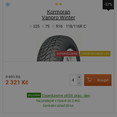
-37%
Kormoran
Vanpro Winter
225
75
R16
118/116R
C
DOPORUČUJEME
VYRÁBÍ MICHELIN V EU
3 691 Kč
+
Koupit
2 321 Kč
–
Expedujeme příští prac. den
SKLADEM
Na prodejně v Opavě do 2 dnů.
Centrální sklad 20 ks.