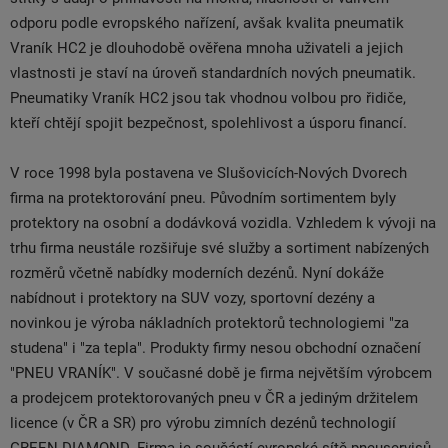
odporu podle evropského nařízení, avšak kvalita pneumatik
Vraník HC2 je dlouhodobě ověřena mnoha uživateli a jejich
vlastnosti je staví na úroveň standardních nových pneumatik.
Pneumatiky Vraník HC2 jsou tak vhodnou volbou pro řidiče,
kteří chtějí spojit bezpečnost, spolehlivost a úsporu financí.
V roce 1998 byla postavena ve Slušovicích-Nových Dvorech
firma na protektorování pneu. Původním sortimentem byly
protektory na osobní a dodávková vozidla. Vzhledem k vývoji na
trhu firma neustále rozšiřuje své služby a sortiment nabízených
rozměrů včetně nabídky moderních dezénů. Nyní dokáže
nabídnout i protektory na SUV vozy, sportovní dezény a
novinkou je výroba nákladních protektorů technologiemi "za
studena" i "za tepla". Produkty firmy nesou obchodní označení
"PNEU VRANÍK". V současné době je firma největším výrobcem
a prodejcem protektorovaných pneu v ČR a jediným držitelem
licence (v ČR a SR) pro výrobu zimních dezénů technologií