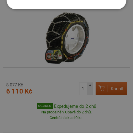
Brenta-C 4x4 XMR 79 V
8 077 Kč
+
Koupit
6 110 Kč
–
Expedujeme do 2 dnů
SKLADEM
Na prodejně v Opavě do 2 dnů.
Centrální sklad 0 ks.