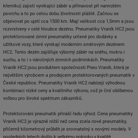
křemíku) zajistí vynikající záběr a přilnavost při namrzlém
povrchu a to po celou dobu životnosti pláště. Začnou se
objevovat po ujetí cca 1500 km. Mají velikost cca 1,5mm a jsou
rozvrstveny v celé hloubce dezénu. Pneumatiky Vraník HC2 jsou
protektorované zimní pneumatiky určené pro dodávky a
užitkové vozy, které vynikají moderním směrovým dezénem
HC2. Tento dezén zajišťuje výborný záběr na sněhu, mokru i
suchu, a to i v náročných zimních podmínkách. Pneumatiky
Vraník HC2 jsou produktem společnosti Pneu Vraník, která je
největším výrobcem a prodejcem protektorovaných pneumatik v
České republice. Pneumatiky Vraník HC2 nabízejí výhodnou
kombinaci nízké ceny a kvalitního výkonu, což je činí oblíbenou
volbou pro široké spektrum zákazníků.
Protektorování pneumatik přináší řadu výhod. Cena pneumatiky
Vraník HC2 je výrazně nižší než cena zcela nové pneumatiky,
přičemž kilometrový průběh je srovnatelný s novými modely. V
posledních letech došlo k velkému pokroku v kvalitě