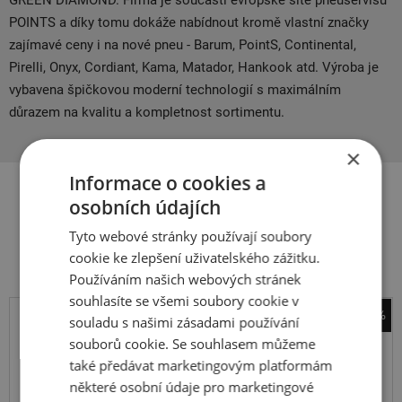
GREEN DIAMOND. Firma je součástí evropské sítě pneuservisů
POINTS a díky tomu dokáže nabídnout kromě vlastní značky
zajímavé ceny i na nové pneu - Barum, PointS, Continental,
Pirelli, Onyx, Cordiant, Kama, Matador, Hankook atd. Výroba je
vybavena špičkovou moderní technologií s maximálním
důrazem na kvalitu a kompletnost sortimentu.
×
Informace o cookies a
osobních údajích
Související produkty
Tyto webové stránky používají soubory
cookie ke zlepšení uživatelského zážitku.
Používáním našich webových stránek
souhlasíte se všemi soubory cookie v
-25%
souladu s našimi zásadami používání
sněhové řetězy Pewag
souborů cookie. Se souhlasem můžeme
Servo SUV RSV 79
také předávat marketingovým platformám
některé osobní údaje pro marketingové