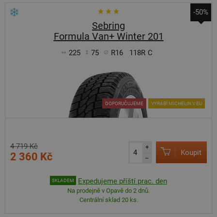
-50%
Sebring
Formula Van+ Winter 201
225
75
R16
118R
C
DOPORUČUJEME
VYRÁBÍ MICHELIN V EU
4 719 Kč
+
Koupit
2 360 Kč
–
Expedujeme příští prac. den
SKLADEM
Na prodejně v Opavě do 2 dnů.
Centrální sklad 20 ks.