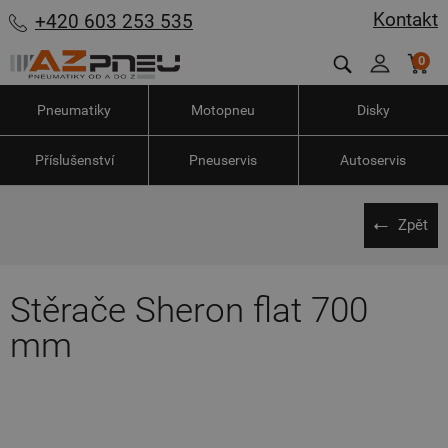
Kontakt
+420 603 253 535
0
Pneumatiky
Motopneu
Disky
Příslušenství
Pneuservis
Autoservis
Zpět
Stěrače Sheron flat 700
mm