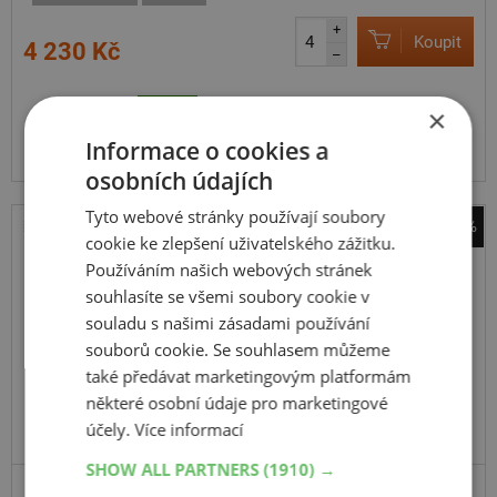
+
Koupit
4 230 Kč
–
Expedujeme do 5 dnů
SKLADEM
×
Na prodejně v Opavě do 5 dnů.
Informace o cookies a
Centrální sklad 12 ks.
osobních údajích
Tyto webové stránky používají soubory
-42%
cookie ke zlepšení uživatelského zážitku.
Bridgestone
Používáním našich webových stránek
Duravis Van Winter
souhlasíte se všemi soubory cookie v
109H
souladu s našimi zásadami používání
C,Enliten
souborů cookie. Se souhlasem můžeme
také předávat marketingovým platformám
některé osobní údaje pro marketingové
účely.
Více informací
SHOW ALL PARTNERS
(1910) →