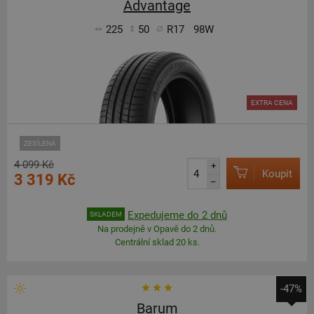
Advantage
225
50
R17
98W
EXTRA CENA
ZESÍLENÁ
4 099 Kč
+
Koupit
3 319 Kč
–
Expedujeme do 2 dnů
SKLADEM
Na prodejně v Opavě do 2 dnů.
Centrální sklad 20 ks.
-47%
Barum