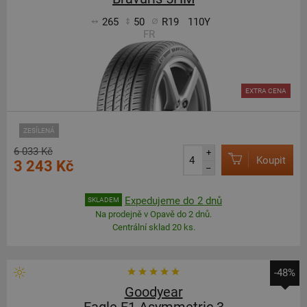
265
50
R19
110Y
FR
EXTRA CENA
ZESÍLENÁ
6 033 Kč
+
Koupit
3 243 Kč
–
Expedujeme do 2 dnů
SKLADEM
Na prodejně v Opavě do 2 dnů.
Centrální sklad 20 ks.
-48%
Goodyear