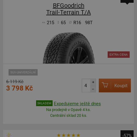
BFGoodrich
Trail-Terrain T/A
215
65
R16
98T
EXTRA CENA
SUV-UNIVERZÁLNÍ
6 119 Kč
+
Koupit
3 798 Kč
–
Expedujeme ještě dnes
SKLADEM
Na prodejně v Opavě 4 ks.
Centrální sklad 20 ks.
-57%