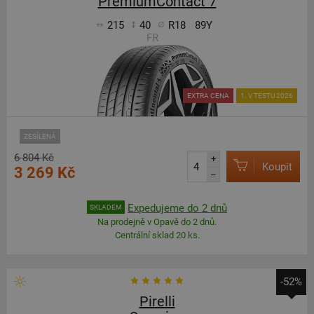
PremiumContact 7
215
40
R18
89Y
FR
EXTRA CENA
1. V TESTU 2026
ZESÍLENÁ
6 804 Kč
+
Koupit
3 269 Kč
–
Expedujeme do 2 dnů
SKLADEM
Na prodejně v Opavě do 2 dnů.
Centrální sklad 20 ks.
-52%
Pirelli