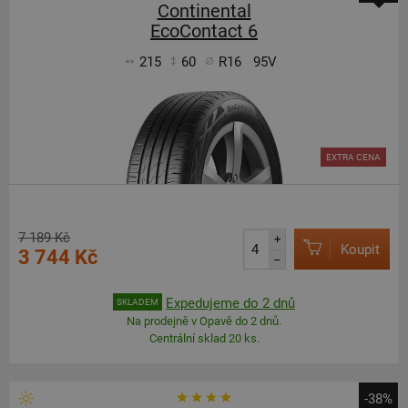
Continental
EcoContact 6
215
60
R16
95V
EXTRA CENA
7 189 Kč
+
Koupit
3 744 Kč
–
Expedujeme do 2 dnů
SKLADEM
Na prodejně v Opavě do 2 dnů.
Centrální sklad 20 ks.
-38%