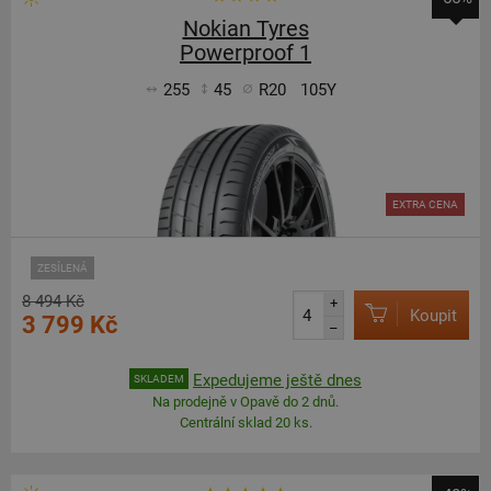
Nokian Tyres
Powerproof 1
255
45
R20
105Y
EXTRA CENA
ZESÍLENÁ
8 494 Kč
+
Koupit
3 799 Kč
–
Expedujeme ještě dnes
SKLADEM
Na prodejně v Opavě do 2 dnů.
Centrální sklad 20 ks.