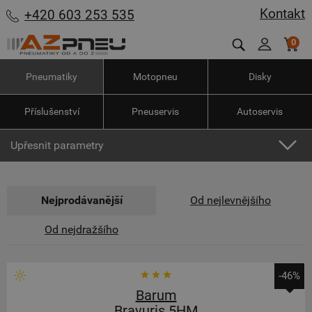
Kontakt
+420 603 253 535
0
Pneumatiky
Motopneu
Disky
Příslušenství
Pneuservis
Autoservis
Upřesnit parametry
Nejprodávanější
Od nejlevnějšího
Od nejdražšího
-46%
Barum
Bravuris 5HM