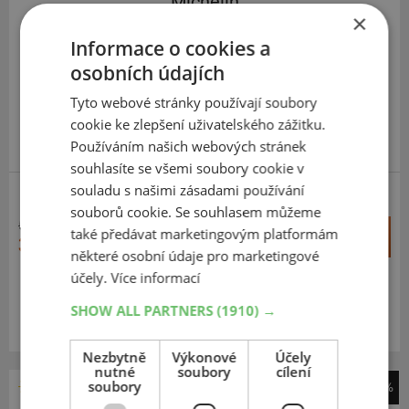
Michelin
×
Primacy 4
Informace o cookies a
225
55
R17
101Y
osobních údajích
*,FR
Tyto webové stránky používají soubory
cookie ke zlepšení uživatelského zážitku.
Používáním našich webových stránek
EXTRA CENA
souhlasíte se všemi soubory cookie v
souladu s našimi zásadami používání
ZESÍLENÁ
souborů cookie. Se souhlasem můžeme
5 974 Kč
+
také předávat marketingovým platformám
Koupit
3 599 Kč
–
některé osobní údaje pro marketingové
účely.
Více informací
Expedujeme do 2 dnů
SKLADEM
SHOW ALL PARTNERS
(1910) →
Na prodejně v Opavě do 2 dnů.
Centrální sklad 20 ks.
Nezbytně
Výkonové
Účely
nutné
soubory
cílení
soubory
-52%