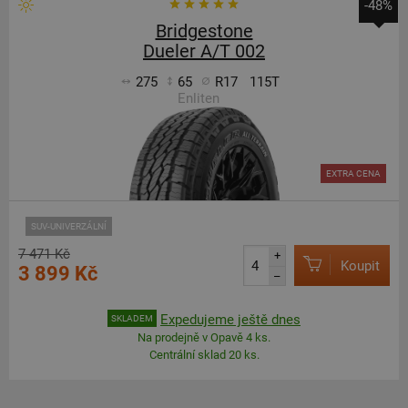
-48%
Bridgestone
Dueler A/T 002
275
65
R17
115T
Enliten
EXTRA CENA
SUV-UNIVERZÁLNÍ
7 471 Kč
+
Koupit
3 899 Kč
–
Expedujeme ještě dnes
SKLADEM
Na prodejně v Opavě 4 ks.
Centrální sklad 20 ks.