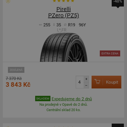
-48%
Pirelli
PZero (PZ5)
255
35
R19
96Y
I,*,FR
EXTRA CENA
ZESÍLENÁ
7 370 Kč
+
Koupit
3 843 Kč
–
Expedujeme do 2 dnů
SKLADEM
Na prodejně v Opavě do 2 dnů.
Centrální sklad 20 ks.