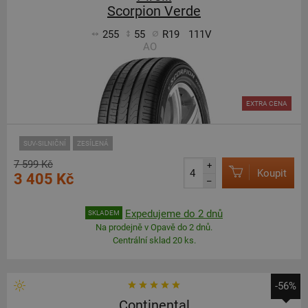
Scorpion Verde
255
55
R19
111V
AO
EXTRA CENA
SUV-SILNIČNÍ
ZESÍLENÁ
7 599 Kč
+
Koupit
3 405 Kč
–
Expedujeme do 2 dnů
SKLADEM
Na prodejně v Opavě do 2 dnů.
Centrální sklad 20 ks.
-56%
Continental