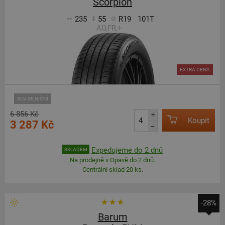
Scorpion
235
55
R19
101T
AO,FR,+
EXTRA CENA
SUV-SILNIČNÍ
6 856 Kč
+
Koupit
3 287 Kč
–
Expedujeme do 2 dnů
SKLADEM
Na prodejně v Opavě do 2 dnů.
Centrální sklad 20 ks.
-28%
Barum