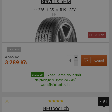
Bravuris 5HM
225
35
R19
88Y
FR
EXTRA CENA
ZESÍLENÁ
4 565 Kč
+
Koupit
3 289 Kč
–
Expedujeme do 2 dnů
SKLADEM
Na prodejně v Opavě do 2 dnů.
Centrální sklad 20 ks.
-19%
BFGoodrich