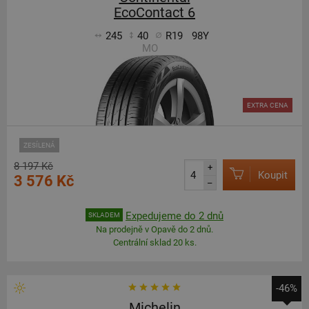
EcoContact 6
245
40
R19
98Y
MO
EXTRA CENA
ZESÍLENÁ
8 197 Kč
+
Koupit
3 576 Kč
–
Expedujeme do 2 dnů
SKLADEM
Na prodejně v Opavě do 2 dnů.
Centrální sklad 20 ks.
-46%
Michelin