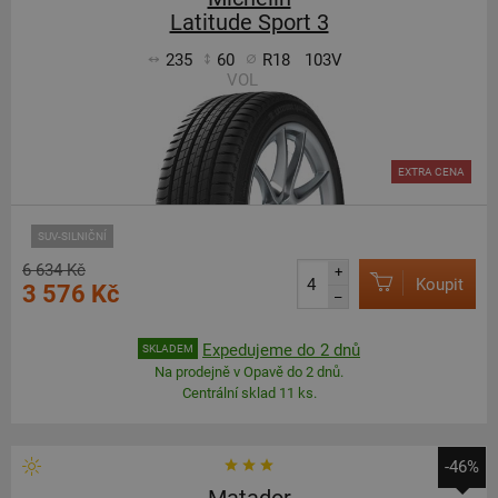
Latitude Sport 3
235
60
R18
103V
VOL
EXTRA CENA
SUV-SILNIČNÍ
6 634 Kč
+
Koupit
3 576 Kč
–
Expedujeme do 2 dnů
SKLADEM
Na prodejně v Opavě do 2 dnů.
Centrální sklad 11 ks.
-46%