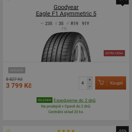
Goodyear
Eagle F1 Asymmetric 5
235
35
R19
91Y
FR
EXTRA CENA
ZESÍLENÁ
8 827 Kč
+
Koupit
3 799 Kč
–
Expedujeme do 2 dnů
SKLADEM
Na prodejně v Opavě do 2 dnů.
Centrální sklad 20 ks.
-55%