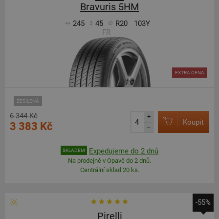
Bravuris 5HM
245
45
R20
103Y
FR
EXTRA CENA
ZESÍLENÁ
6 344 Kč
+
Koupit
3 383 Kč
–
Expedujeme do 2 dnů
SKLADEM
Na prodejně v Opavě do 2 dnů.
Centrální sklad 20 ks.
-55%
Pirelli