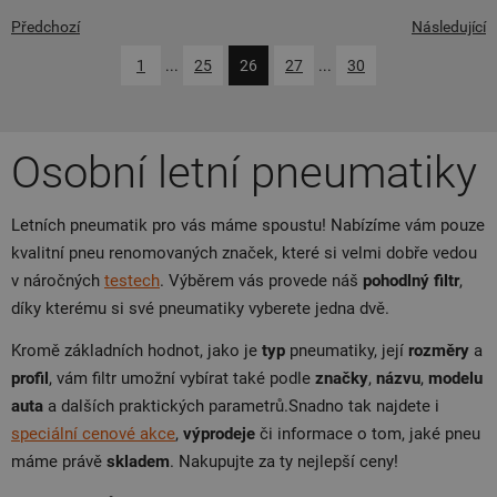
Předchozí
Následující
1
...
25
26
27
...
30
Osobní letní pneumatiky
Letních pneumatik pro vás máme spoustu! Nabízíme vám pouze
kvalitní pneu renomovaných značek, které si velmi dobře vedou
v náročných
testech
. Výběrem vás provede náš
pohodlný filtr
,
díky kterému si své pneumatiky vyberete jedna dvě.
Kromě základních hodnot, jako je
typ
pneumatiky, její
rozměry
a
profil
, vám filtr umožní vybírat také podle
značky
,
názvu
,
modelu
auta
a dalších praktických parametrů.Snadno tak najdete i
speciální cenové akce
,
výprodeje
či informace o tom, jaké pneu
máme právě
skladem
. Nakupujte za ty nejlepší ceny!