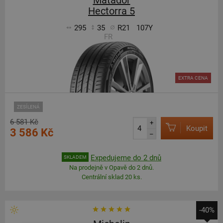
Matador
Hectorra 5
295
35
R21
107Y
FR
EXTRA CENA
ZESÍLENÁ
6 581 Kč
+
Koupit
3 586 Kč
–
Expedujeme do 2 dnů
SKLADEM
Na prodejně v Opavě do 2 dnů.
Centrální sklad 20 ks.
-40%