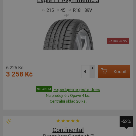
Eagle F1 Asymmetric 3
215
45
R18
89V
FP
EXTRA CENA
6 225 Kč
+
Koupit
3 258 Kč
–
Expedujeme ještě dnes
SKLADEM
Na prodejně v Opavě 4 ks.
Centrální sklad 20 ks.
-52%
Continental