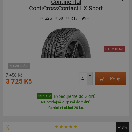
Continental
ContiCrossContact LX Sport
225
60
R17
99H
EXTRA CENA
SUV-SILNIČNÍ
7 456 Kč
+
Koupit
3 725 Kč
–
Expedujeme do 2 dnů
SKLADEM
Na prodejně v Opavě do 2 dnů.
Centrální sklad 20 ks.
-48%