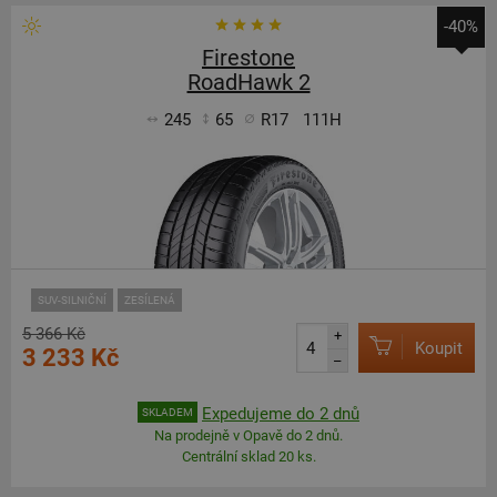
-40%
Firestone
RoadHawk 2
245
65
R17
111H
SUV-SILNIČNÍ
ZESÍLENÁ
5 366 Kč
+
Koupit
3 233 Kč
–
Expedujeme do 2 dnů
SKLADEM
Na prodejně v Opavě do 2 dnů.
Centrální sklad 20 ks.