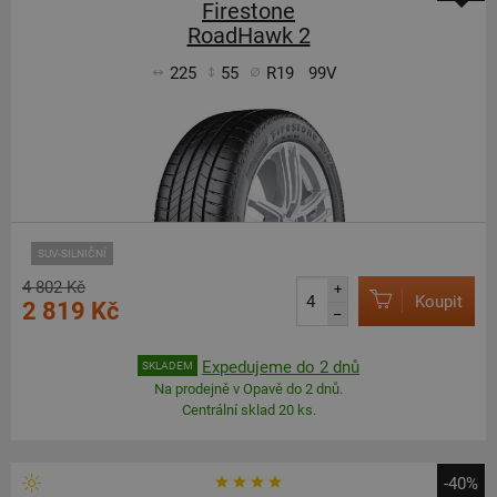
Firestone
RoadHawk 2
225
55
R19
99V
SUV-SILNIČNÍ
4 802 Kč
+
Koupit
2 819 Kč
–
Expedujeme do 2 dnů
SKLADEM
Na prodejně v Opavě do 2 dnů.
Centrální sklad 20 ks.
-40%