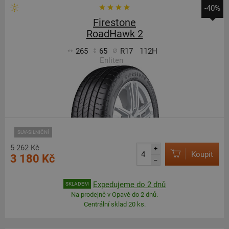
-40%
Firestone
RoadHawk 2
265
65
R17
112H
Enliten
SUV-SILNIČNÍ
5 262 Kč
+
Koupit
3 180 Kč
–
Expedujeme do 2 dnů
SKLADEM
Na prodejně v Opavě do 2 dnů.
Centrální sklad 20 ks.