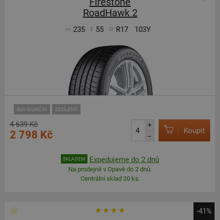
Firestone
RoadHawk 2
235
55
R17
103Y
SUV-SILNIČNÍ
ZESÍLENÁ
4 639 Kč
+
Koupit
2 798 Kč
–
Expedujeme do 2 dnů
SKLADEM
Na prodejně v Opavě do 2 dnů.
Centrální sklad 20 ks.
-41%