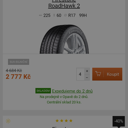
RoadHawk 2
225
60
R17
99H
SUV-SILNIČNÍ
4 684 Kč
+
Koupit
2 777 Kč
–
Expedujeme do 2 dnů
SKLADEM
Na prodejně v Opavě do 2 dnů.
Centrální sklad 20 ks.
-40%