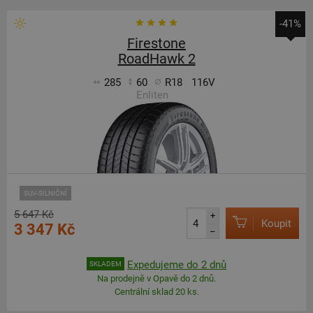
-41%
Firestone
RoadHawk 2
285
60
R18
116V
Enliten
SUV-SILNIČNÍ
5 647 Kč
+
Koupit
3 347 Kč
–
Expedujeme do 2 dnů
SKLADEM
Na prodejně v Opavě do 2 dnů.
Centrální sklad 20 ks.