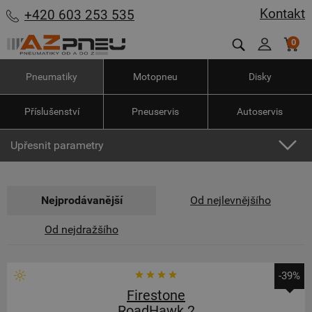
Kontakt
+420 603 253 535
0
Pneumatiky
Motopneu
Disky
Příslušenství
Pneuservis
Autoservis
Upřesnit parametry
Nejprodávanější
Od nejlevnějšího
Od nejdražšího
-39%
Firestone
RoadHawk 2