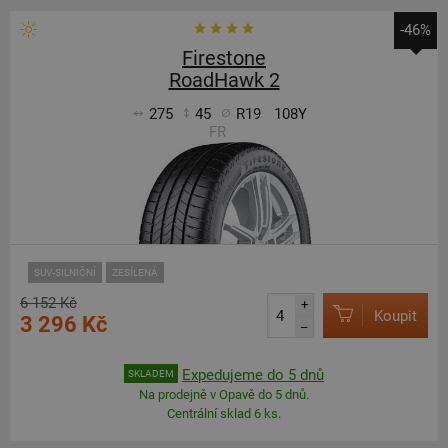
-46%
Firestone
RoadHawk 2
275
45
R19
108Y
FR
SUV-SILNIČNÍ
ZESÍLENÁ
6 152 Kč
+
Koupit
3 296 Kč
–
Expedujeme do 5 dnů
SKLADEM
Na prodejně v Opavě do 5 dnů.
Centrální sklad 6 ks.