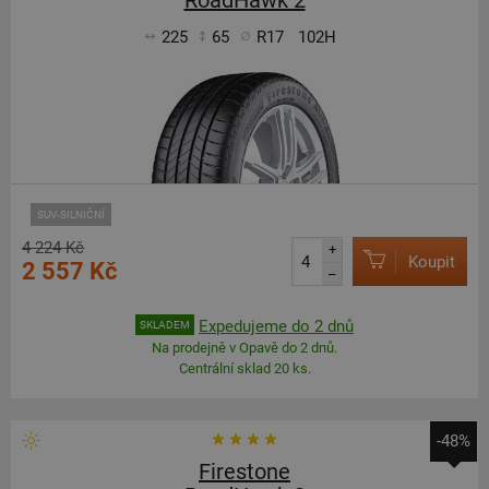
RoadHawk 2
225
65
R17
102H
SUV-SILNIČNÍ
4 224 Kč
+
Koupit
2 557 Kč
–
Expedujeme do 2 dnů
SKLADEM
Na prodejně v Opavě do 2 dnů.
Centrální sklad 20 ks.
-48%
Firestone