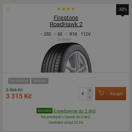
-38%
Firestone
RoadHawk 2
255
60
R18
112V
Enliten
SUV-SILNIČNÍ
ZESÍLENÁ
5 366 Kč
+
Koupit
3 315 Kč
–
Expedujeme do 2 dnů
SKLADEM
Na prodejně v Opavě do 2 dnů.
Centrální sklad 20 ks.