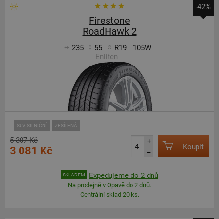
-42%
Firestone
RoadHawk 2
235
55
R19
105W
Enliten
SUV-SILNIČNÍ
ZESÍLENÁ
5 307 Kč
+
Koupit
3 081 Kč
–
Expedujeme do 2 dnů
SKLADEM
Na prodejně v Opavě do 2 dnů.
Centrální sklad 20 ks.