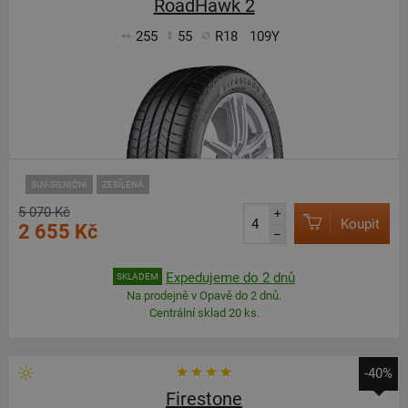
RoadHawk 2
255
55
R18
109Y
SUV-SILNIČNÍ
ZESÍLENÁ
5 070 Kč
+
Koupit
2 655 Kč
–
Expedujeme do 2 dnů
SKLADEM
Na prodejně v Opavě do 2 dnů.
Centrální sklad 20 ks.
-40%
Firestone