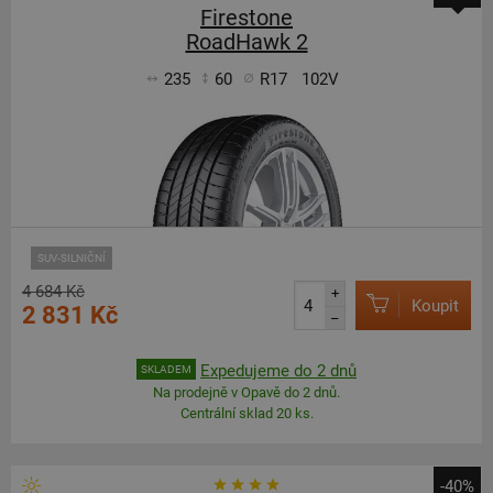
Firestone
RoadHawk 2
235
60
R17
102V
SUV-SILNIČNÍ
4 684 Kč
+
Koupit
2 831 Kč
–
Expedujeme do 2 dnů
SKLADEM
Na prodejně v Opavě do 2 dnů.
Centrální sklad 20 ks.
-40%