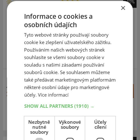
-40%
×
Firestone
Informace o cookies a
RoadHawk 2
osobních údajích
235
60
R18
107V
Enliten
Tyto webové stránky používají soubory
cookie ke zlepšení uživatelského zážitku.
Používáním našich webových stránek
souhlasíte se všemi soubory cookie v
souladu s našimi zásadami používání
souborů cookie. Se souhlasem můžeme
SUV-SILNIČNÍ
ZESÍLENÁ
také předávat marketingovým platformám
některé osobní údaje pro marketingové
4 817 Kč
+
Koupit
2 885 Kč
účely.
Více informací
–
SHOW ALL PARTNERS
(1910) →
Expedujeme do 2 dnů
SKLADEM
Na prodejně v Opavě do 2 dnů.
Nezbytně
Výkonové
Účely
Centrální sklad 20 ks.
nutné
soubory
cílení
soubory