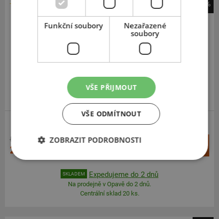
-42%
Firestone
Funkční soubory
Nezařazené
RoadHawk 2
soubory
265
60
R18
110H
VŠE PŘIJMOUT
VŠE ODMÍTNOUT
SUV-SILNIČNÍ
ZOBRAZIT PODROBNOSTI
5 084 Kč
+
Koupit
2 942 Kč
–
Expedujeme do 2 dnů
SKLADEM
Na prodejně v Opavě do 2 dnů.
Centrální sklad 20 ks.