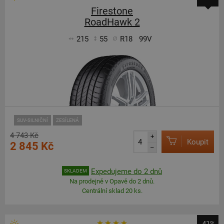
Firestone
RoadHawk 2
215
55
R18
99V
SUV-SILNIČNÍ
ZESÍLENÁ
4 743 Kč
+
Koupit
2 845 Kč
–
Expedujeme do 2 dnů
SKLADEM
Na prodejně v Opavě do 2 dnů.
Centrální sklad 20 ks.