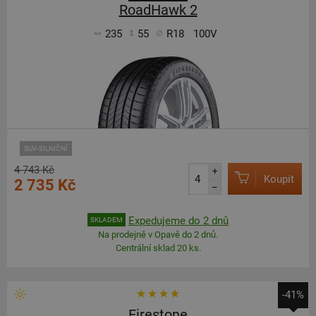
RoadHawk 2
235
55
R18
100V
SUV-SILNIČNÍ
4 743 Kč
+
Koupit
2 735 Kč
–
Expedujeme do 2 dnů
SKLADEM
Na prodejně v Opavě do 2 dnů.
Centrální sklad 20 ks.
-41%
Firestone