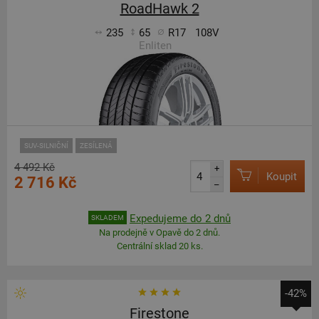
RoadHawk 2
235
65
R17
108V
Enliten
SUV-SILNIČNÍ
ZESÍLENÁ
4 492 Kč
+
Koupit
2 716 Kč
–
Expedujeme do 2 dnů
SKLADEM
Na prodejně v Opavě do 2 dnů.
Centrální sklad 20 ks.
-42%
Firestone