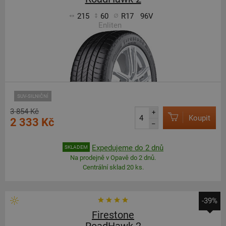
215
60
R17
96V
Enliten
SUV-SILNIČNÍ
3 854 Kč
+
Koupit
2 333 Kč
–
Expedujeme do 2 dnů
SKLADEM
Na prodejně v Opavě do 2 dnů.
Centrální sklad 20 ks.
-39%
Firestone