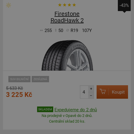
-43%
Firestone
RoadHawk 2
255
50
R19
107Y
SUV-SILNIČNÍ
ZESÍLENÁ
5 633 Kč
+
Koupit
3 225 Kč
–
Expedujeme do 2 dnů
SKLADEM
Na prodejně v Opavě do 2 dnů.
Centrální sklad 20 ks.