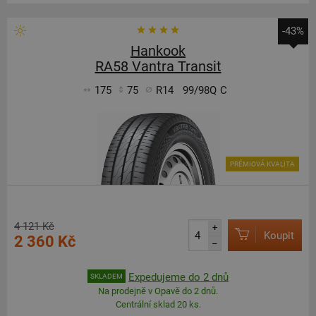
-43%
Hankook
RA58 Vantra Transit
175
75
R14
99/98Q
C
PRÉMIOVÁ KVALITA
4 121 Kč
+
Koupit
2 360 Kč
–
Expedujeme do 2 dnů
SKLADEM
Na prodejně v Opavě do 2 dnů.
Centrální sklad 20 ks.