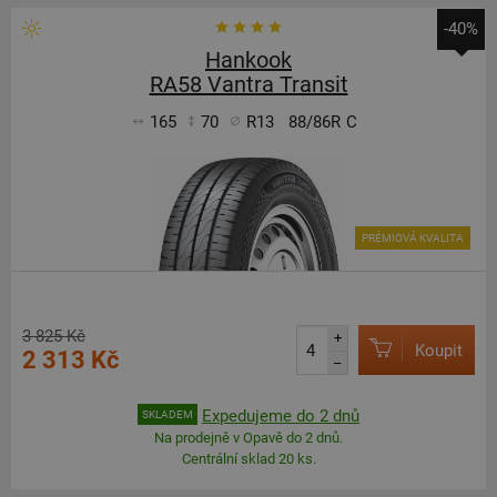
-40%
Hankook
RA58 Vantra Transit
165
70
R13
88/86R
C
PRÉMIOVÁ KVALITA
3 825 Kč
+
Koupit
2 313 Kč
–
Expedujeme do 2 dnů
SKLADEM
Na prodejně v Opavě do 2 dnů.
Centrální sklad 20 ks.