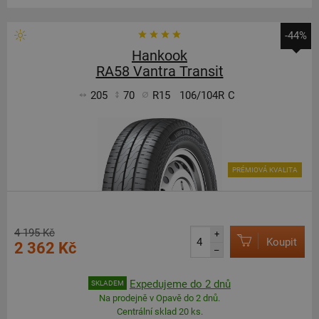
-44%
Hankook
RA58 Vantra Transit
205
70
R15
106/104R
C
PRÉMIOVÁ KVALITA
4 195 Kč
+
Koupit
2 362 Kč
–
Expedujeme do 2 dnů
SKLADEM
Na prodejně v Opavě do 2 dnů.
Centrální sklad 20 ks.