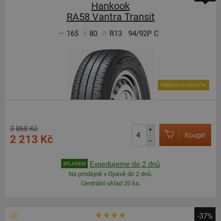
Hankook
RA58 Vantra Transit
165
80
R13
94/92P
C
PRÉMIOVÁ KVALITA
3 868 Kč
+
Koupit
2 213 Kč
–
Expedujeme do 2 dnů
SKLADEM
Na prodejně v Opavě do 2 dnů.
Centrální sklad 20 ks.
-37%