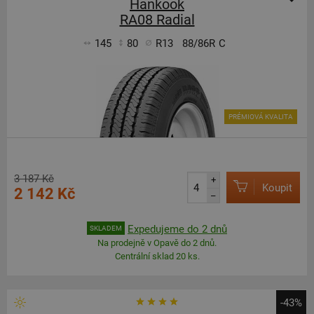
Hankook
RA08 Radial
145
80
R13
88/86R
C
PRÉMIOVÁ KVALITA
3 187 Kč
+
Koupit
2 142 Kč
–
Expedujeme do 2 dnů
SKLADEM
Na prodejně v Opavě do 2 dnů.
Centrální sklad 20 ks.
-43%