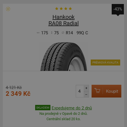
-43%
Hankook
RA08 Radial
175
75
R14
99Q
C
PRÉMIOVÁ KVALITA
4 121 Kč
+
Koupit
2 349 Kč
–
Expedujeme do 2 dnů
SKLADEM
Na prodejně v Opavě do 2 dnů.
Centrální sklad 20 ks.