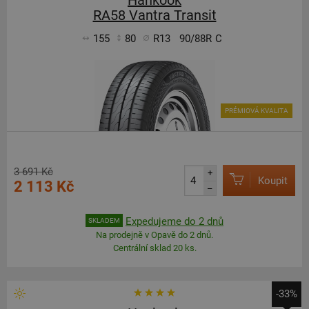
Hankook
RA58 Vantra Transit
155
80
R13
90/88R
C
PRÉMIOVÁ KVALITA
3 691 Kč
+
Koupit
2 113 Kč
–
Expedujeme do 2 dnů
SKLADEM
Na prodejně v Opavě do 2 dnů.
Centrální sklad 20 ks.
-33%