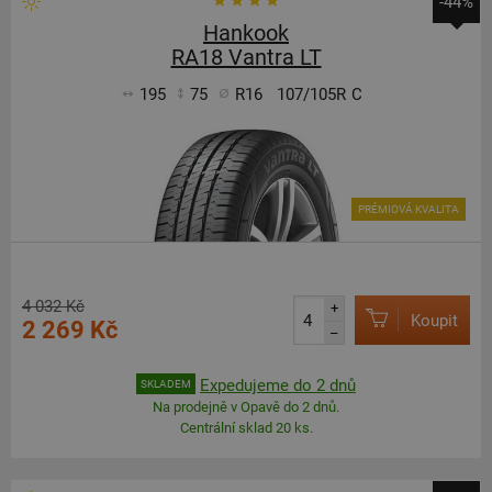
-44%
Hankook
RA18 Vantra LT
195
75
R16
107/105R
C
PRÉMIOVÁ KVALITA
4 032 Kč
+
Koupit
2 269 Kč
–
Expedujeme do 2 dnů
SKLADEM
Na prodejně v Opavě do 2 dnů.
Centrální sklad 20 ks.