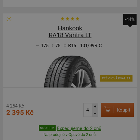
-44%
Hankook
RA18 Vantra LT
175
75
R16
101/99R
C
PRÉMIOVÁ KVALITA
4 254 Kč
+
Koupit
2 395 Kč
–
Expedujeme do 2 dnů
SKLADEM
Na prodejně v Opavě do 2 dnů.