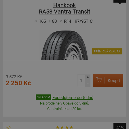
Hankook
RA58 Vantra Transit
165
80
R14
97/95T
C
PRÉMIOVÁ KVALITA
3 572 Kč
+
Koupit
2 250 Kč
–
Expedujeme do 5 dnů
SKLADEM
Na prodejně v Opavě do 5 dnů.
Centrální sklad 20 ks.
-41%