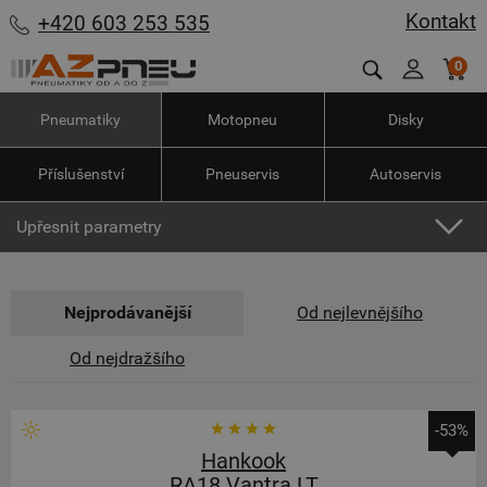
Kontakt
+420 603 253 535
0
Pneumatiky
Motopneu
Disky
Příslušenství
Pneuservis
Autoservis
Upřesnit parametry
Nejprodávanější
Od nejlevnějšího
Od nejdražšího
-53%
Hankook
RA18 Vantra LT