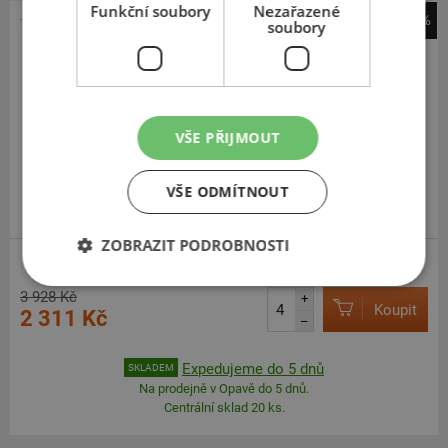
Funkční soubory
Nezařazené
-41%
soubory
Hankook
RA58 Vantra Transit
175
80
R13
97/95Q
C
VŠE PŘIJMOUT
VŠE ODMÍTNOUT
PRÉMIOVÁ KVALITA
ZOBRAZIT PODROBNOSTI
3 928 Kč
+
Koupit
2 311 Kč
–
Expedujeme do 5 dnů
SKLADEM
Na prodejně v Opavě do 5 dnů.
Centrální sklad 20 ks.