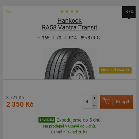
-37%
Hankook
RA58 Vantra Transit
165
70
R14
89/87R
C
PRÉMIOVÁ KVALITA
3 721 Kč
+
Koupit
2 350 Kč
–
Expedujeme do 5 dnů
SKLADEM
Na prodejně v Opavě do 5 dnů.
Centrální sklad 20 ks.