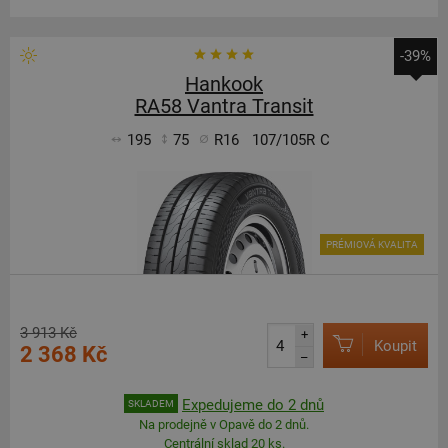
-39%
Hankook
RA58 Vantra Transit
195
75
R16
107/105R
C
PRÉMIOVÁ KVALITA
3 913 Kč
+
Koupit
2 368 Kč
–
Expedujeme do 2 dnů
SKLADEM
Na prodejně v Opavě do 2 dnů.
Centrální sklad 20 ks.