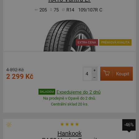
205
75
R14
109/107R
C
EXTRA CENA
PRÉMIOVÁ KVALITA
4 892 Kč
+
Koupit
2 299 Kč
–
Expedujeme do 2 dnů
SKLADEM
Na prodejně v Opavě do 2 dnů.
Centrální sklad 20 ks.
-46%
Hankook