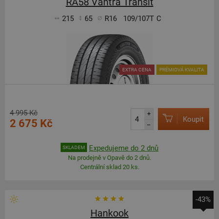
RA58 Vantra Transit
215
65
R16
109/107T
C
EXTRA CENA
PRÉMIOVÁ KVALITA
4 995 Kč
+
Koupit
2 675 Kč
–
Expedujeme do 2 dnů
SKLADEM
Na prodejně v Opavě do 2 dnů.
Centrální sklad 20 ks.
-43%
Hankook