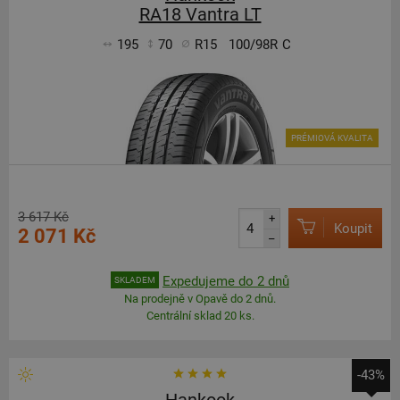
RA18 Vantra LT
195
70
R15
100/98R
C
PRÉMIOVÁ KVALITA
3 617 Kč
+
Koupit
2 071 Kč
–
Expedujeme do 2 dnů
SKLADEM
Na prodejně v Opavě do 2 dnů.
Centrální sklad 20 ks.
-43%