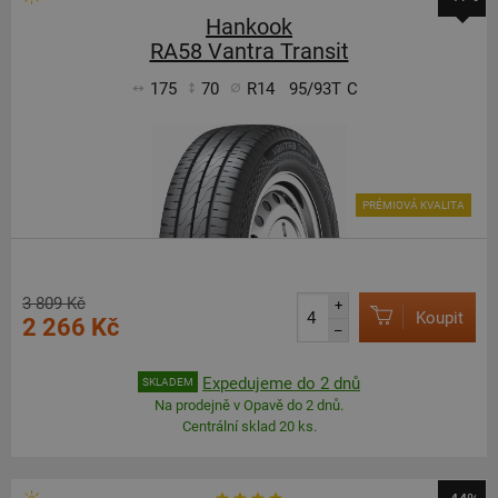
Hankook
RA58 Vantra Transit
175
70
R14
95/93T
C
PRÉMIOVÁ KVALITA
3 809 Kč
+
Koupit
2 266 Kč
–
Expedujeme do 2 dnů
SKLADEM
Na prodejně v Opavě do 2 dnů.
Centrální sklad 20 ks.