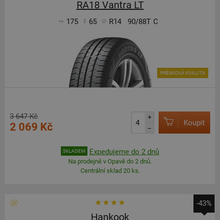
RA18 Vantra LT
175
65
R14
90/88T
C
PRÉMIOVÁ KVALITA
3 647 Kč
+
Koupit
2 069 Kč
–
Expedujeme do 2 dnů
SKLADEM
Na prodejně v Opavě do 2 dnů.
Centrální sklad 20 ks.
-43%
Hankook