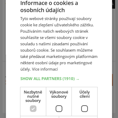
Informace o cookies a
-44%
osobních údajích
Hankook
RA08 Radial
Tyto webové stránky používají soubory
cookie ke zlepšení uživatelského zážitku.
165
75
R14
97R
C
Používáním našich webových stránek
souhlasíte se všemi soubory cookie v
souladu s našimi zásadami používání
souborů cookie. Se souhlasem můžeme
PRÉMIOVÁ KVALITA
také předávat marketingovým platformám
některé osobní údaje pro marketingové
účely.
Více informací
4 106 Kč
+
SHOW ALL PARTNERS
(1910) →
Koupit
2 296 Kč
–
Nezbytně
Výkonové
Účely
Expedujeme do 5 dnů
nutné
soubory
cílení
SKLADEM
soubory
Na prodejně v Opavě do 5 dnů.
Centrální sklad 20 ks.