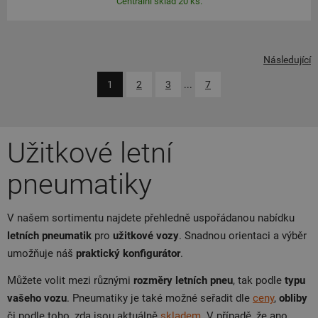
Centrální sklad 20 ks.
Následující
1
2
3
...
7
Užitkové letní
pneumatiky
V našem sortimentu najdete přehledně uspořádanou nabídku
letních pneumatik
pro
užitkové vozy
. Snadnou orientaci a výběr
umožňuje náš
praktický konfigurátor
.
Můžete volit mezi různými
rozměry letních pneu
, tak podle
typu
vašeho vozu
. Pneumatiky je také možné seřadit dle
ceny
,
obliby
či podle toho, zda jsou aktuálně
skladem
. V případě, že ano,