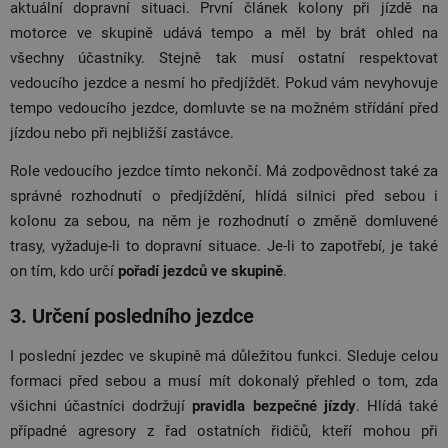
aktuální dopravní situaci. První článek kolony při jízdě na
motorce ve skupině udává tempo a měl by brát ohled na
všechny účastníky. Stejně tak musí ostatní respektovat
vedoucího jezdce a nesmí ho předjíždět. Pokud vám nevyhovuje
tempo vedoucího jezdce, domluvte se na možném střídání před
jízdou nebo při nejbližší zastávce.
Role vedoucího jezdce tímto nekončí. Má zodpovědnost také za
správné rozhodnutí o předjíždění, hlídá silnici před sebou i
kolonu za sebou, na něm je rozhodnutí o změně domluvené
trasy, vyžaduje-li to dopravní situace. Je-li to zapotřebí, je také
on tím, kdo určí
pořadí jezdců ve skupině
.
3. Určení posledního jezdce
I poslední jezdec ve skupině má důležitou funkci. Sleduje celou
formaci před sebou a musí mít dokonalý přehled o tom, zda
všichni účastníci dodržují
pravidla bezpečné jízdy
. Hlídá také
případné agresory z řad ostatních řidičů, kteří mohou při