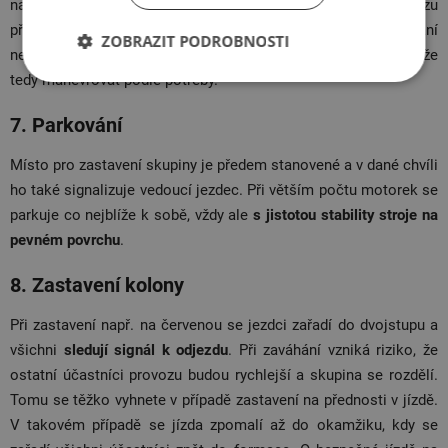
nalevo, atd. Takto mají motorkáři nejen lepší přehled o provozu
před sebou, ale také více prostoru na případné manévrování
ZOBRAZIT PODROBNOSTI
nebo brzdění. Poslední jezdec nemá stanovenou pozici, může
tedy manévrovat podle potřeby.
7. Parkování
Místo pro zastavení skupiny je předem stanovené a v dané chvíli
ho také signalizuje vedoucí jezdec. Při větším počtu motorek se
parkuje co nejblíže k sobě, vždy ale
s jistotou stability stroje na
pevném povrchu
.
8. Zastavení kolony
Při zastavení např. na červenou se jezdci zařadí do dvojstupu a
všichni
sledují signál k odjezdu
. Při zaváhání vzniká riziko, že
ostatní účastníci provozu budou rychlejší a skupina se rozdělí.
Tomu se těžko vyhnete v případě zastavení na přednosti v jízdě.
V takovém případě se jízda zpomalí až do okamžiku, kdy se