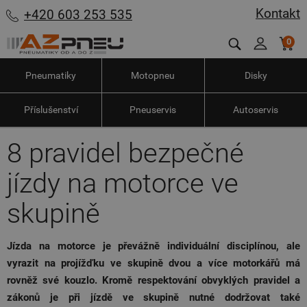
Kontakt
+420 603 253 535
0
Pneumatiky
Motopneu
Disky
Příslušenství
Pneuservis
Autoservis
8 pravidel bezpečné
jízdy na motorce ve
skupině
Jízda na motorce je převážně individuální disciplínou, ale
vyrazit na projížďku ve skupině dvou a více motorkářů má
rovněž své kouzlo. Kromě respektování obvyklých pravidel a
zákonů je při jízdě ve skupině nutné dodržovat také