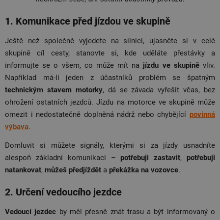
1. Komunikace před jízdou ve skupině
Ještě než společně vyjedete na silnici, ujasněte si v celé
skupině cíl cesty, stanovte si, kde uděláte přestávky a
informujte se o všem, co může mít na
jízdu ve skupině
vliv.
Například má-li jeden z účastníků problém se špatným
technickým stavem motorky
, dá se závada vyřešit včas, bez
ohrožení ostatních jezdců. Jízdu na motorce ve skupině může
omezit i nedostatečně doplněná nádrž nebo chybějící
povinná
výbava
.
Domluvit si můžete signály, kterými si za jízdy usnadníte
alespoň základní komunikaci –
potřebuji zastavit
,
potřebuji
natankovat
,
můžeš předjíždět
a
překážka na vozovce
.
2. Určení vedoucího jezdce
Vedoucí jezdec
by měl přesně znát trasu a být informovaný o