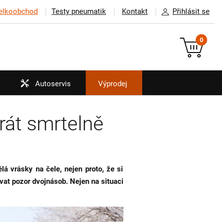
elkoobchod
Testy pneumatik
Kontakt
Přihlásit se
0
Autoservis
Výprodej
rát smrtelně
á vrásky na čele, nejen proto, že si
ávat pozor dvojnásob. Nejen na situaci