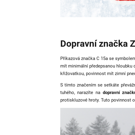
Dopravní značka Z
Příkazová značka C 15a se symbolem a
mít minimální předepsanou hloubku d
křižovatkou, povinnost mít zimní pn
S tímto značením se setkáte převážně
tuhého, narazíte na
dopravní znač
protiskluzové hroty. Tuto povinnost 