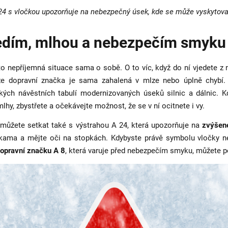
24 s vločkou upozorňuje na nebezpečný úsek, kde se může vyskytovat
ledím, mlhou a nebezpečím smyku
to nepříjemná situace sama o sobě. O to víc, když do ní vjedete z 
tože dopravní značka je sama zahalená v mlze nebo úplně chybí.
kých návěstních tabulí modernizovaných úseků silnic a dálnic. K
 mlhy, zbystřete a očekávejte možnost, že se v ní ocitnete i vy.
můžete setkat také s výstrahou A 24, která upozorňuje na
zvýšené
ukama a mějte oči na stopkách. Kdybyste právě symbolu vločky n
opravní značku A 8
, která varuje před nebezpečím smyku, můžete po