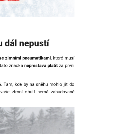
 dál nepustí
se zimními pneumatikami
, které musí
 tato značka
nepřestává platit
za první
ně. Tam, kde by na sněhu mohlo jít do
 vaše zimní obutí nemá zabudované