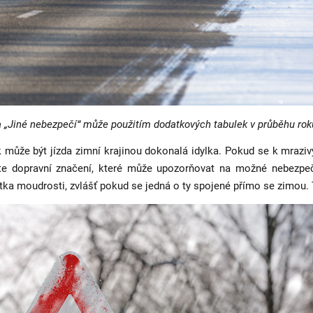
 „Jiné nebezpečí“ může použitím dodatkových tabulek v průběhu ro
může být jízda zimní krajinou dokonalá idylka. Pokud se k mrazivý
ujte dopravní značení, které může upozorňovat na možné nebezp
ka moudrosti, zvlášť pokud se jedná o ty spojené přímo se zimou. T