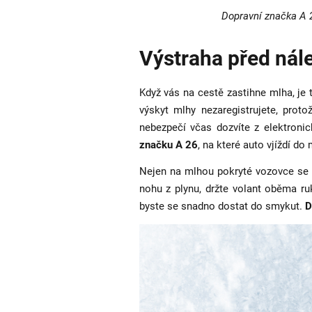
Dopravní značka A 
Výstraha před ná
Když vás na cestě zastihne mlha, je 
výskyt mlhy nezaregistrujete, pro
nebezpečí včas dozvíte z elektronic
značku A 26
, na které auto vjíždí do
Nejen na mlhou pokryté vozovce se 
nohu z plynu, držte volant oběma r
byste se snadno dostat do smykut.
D