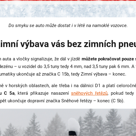
Do smyku se auto
může
dostat i v létě na namoklé vozovce.
imní výbava vás bez zimních pneu
uta a vločky signalizuje, že dál v jízdě
můžete pokračovat pouze 
ezénu – u vozidel do 3,5 tuny tedy 4 mm, nad 3,5 tuny pak 6 mm. A
eumatiky ukončuje až značka C 15b, tedy Zimní výbava – konec.
 v horských oblastech, ale třeba i na dálnici D1 a platí celoroč
ku C 5a
, která přikazuje nasazení
sněhových řetězů
, pokud tedy
opět ukončuje dopravní značka Sněhové řetězy – konec (C 5b).