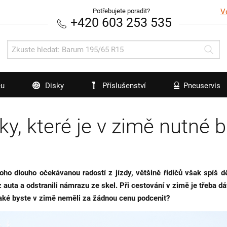
Potřebujete poradit?
V
+420 603 253 535
u
Disky
Příslušenství
Pneuservis
y, které je v zimě nutné b
o dlouho očekávanou radostí z jízdy, většině řidičů však spíš děl
z auta a odstranili námrazu ze skel. Při cestování v zimě je třeba d
 Jaké byste v zimě neměli za žádnou cenu podcenit?