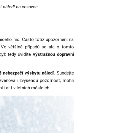
 náledí na vozovce.
ničeho nic. Často totiž upozornění na
 Ve většině případů se ale o tomto
dyž tedy uvidíte
výstražnou dopravní
 nebezpečí výskytu náledí
. Sundejte
evěnovali zvýšenou pozornost, mohli
tkat i v letních měsících.