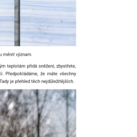
ku měnit význam.
m teplotám přidá sněžení, zbystřete,
ečí. Předpokládáme, že máte všechny
ady je přehled těch nejdůležitějších.