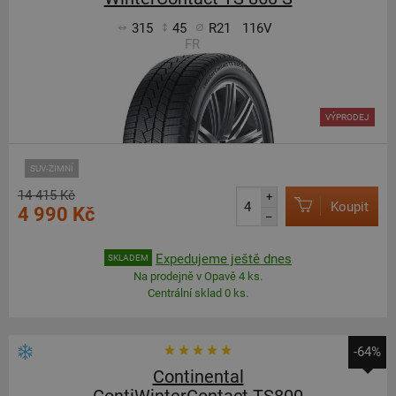
315
45
R21
116V
FR
VÝPRODEJ
SUV-ZIMNÍ
14 415 Kč
+
Koupit
4 990 Kč
–
Expedujeme ještě dnes
SKLADEM
Na prodejně v Opavě 4 ks.
Centrální sklad 0 ks.
-64%
Continental