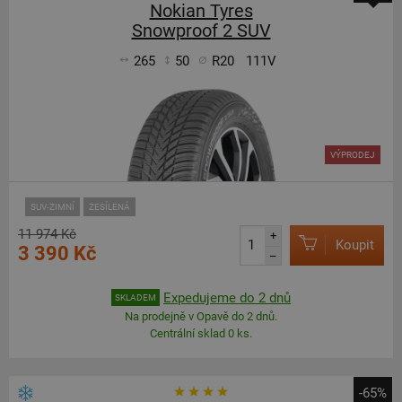
Nokian Tyres
Snowproof 2 SUV
265
50
R20
111V
VÝPRODEJ
SUV-ZIMNÍ
ZESÍLENÁ
11 974 Kč
+
Koupit
3 390 Kč
–
Expedujeme do 2 dnů
SKLADEM
Na prodejně v Opavě do 2 dnů.
Centrální sklad 0 ks.
-65%