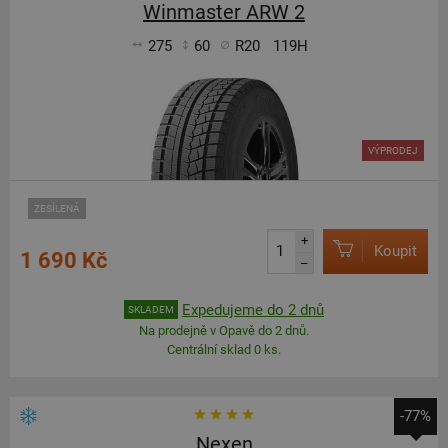
Winmaster ARW 2
275
60
R20
119H
VÝPRODEJ
ZESÍLENÁ
+
Koupit
1 690 Kč
–
Expedujeme do 2 dnů
SKLADEM
Na prodejně v Opavě do 2 dnů.
Centrální sklad 0 ks.
-77%
Nexen