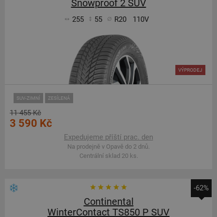
Snowproof 2 SUV
255
55
R20
110V
VÝPRODEJ
SUV-ZIMNÍ
ZESÍLENÁ
11 455 Kč
3 590 Kč
Expedujeme příští prac. den
Na prodejně v Opavě do 2 dnů.
Centrální sklad 20 ks.
-62%
Continental
WinterContact TS850 P SUV