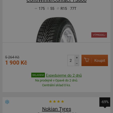
ContiWinterContact TS800
175
55
R15
77T
VÝPRODEJ
5 264 Kč
+
Koupit
1 900 Kč
–
Expedujeme do 2 dnů
SKLADEM
Na prodejně v Opavě do 2 dnů.
Centrální sklad 0 ks.
-69%
Nokian Tyres