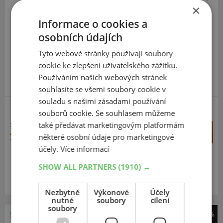
Continental
×
ContiCrossContact Winter
Informace o cookies a
235
65
R18
110H
osobních údajích
Tyto webové stránky používají soubory
cookie ke zlepšení uživatelského zážitku.
Používáním našich webových stránek
VÝPRODEJ
souhlasíte se všemi soubory cookie v
souladu s našimi zásadami používání
SUV-ZIMNÍ
souborů cookie. Se souhlasem můžeme
také předávat marketingovým platformám
7 835 Kč
+
Koupit
2 990 Kč
některé osobní údaje pro marketingové
–
účely.
Více informací
Expedujeme do 2 dnů
SKLADEM
SHOW ALL PARTNERS
(1910) →
Na prodejně v Opavě do 2 dnů.
Centrální sklad 0 ks.
Nezbytně
Výkonové
Účely
nutné
soubory
cílení
soubory
-60%