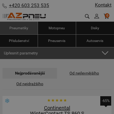
Kontakt
+420 603 253 535
0
Pneumatiky
Motopneu
Disky
Příslušenství
Pneuservis
Autoservis
Upřesnit parametry
Nejprodávanější
Od nejlevnějšího
Od nejdražšího
-65%
Continental
WinterContact TS 860 S