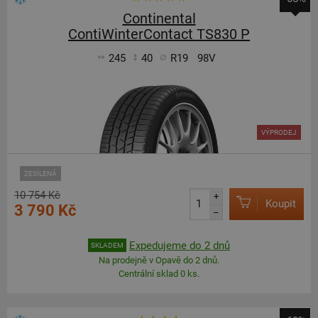
Continental
ContiWinterContact TS830 P
245
40
R19
98V
VÝPRODEJ
ZESÍLENÁ
10 754 Kč
+
Koupit
3 790 Kč
–
Expedujeme do 2 dnů
SKLADEM
Na prodejně v Opavě do 2 dnů.
Centrální sklad 0 ks.