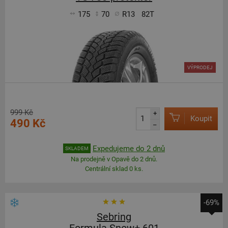
175
70
R13
82T
VÝPRODEJ
999 Kč
+
Koupit
490 Kč
–
Expedujeme do 2 dnů
SKLADEM
Na prodejně v Opavě do 2 dnů.
Centrální sklad 0 ks.
-69%
Sebring
Formula Snow+ 601