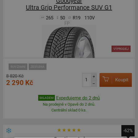
Goodyear
Ultra Grip Performance SUV G1
265
50
R19
110V
FP
VÝPRODEJ
SUV-ZIMNÍ
ZESÍLENÁ
8 820 Kč
+
Koupit
2 290 Kč
–
Expedujeme do 2 dnů
SKLADEM
Na prodejně v Opavě do 2 dnů.
Centrální sklad 0 ks.
-62%