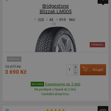
Bridgestone
Blizzak LM005
225
45
R19
96V
FR
VÝPRODEJ
ZESÍLENÁ
13 277 Kč
+
Koupit
3 690 Kč
–
Expedujeme do 2 dnů
SKLADEM
Na prodejně v Opavě do 2 dnů.
Centrální sklad 0 ks.
-65%