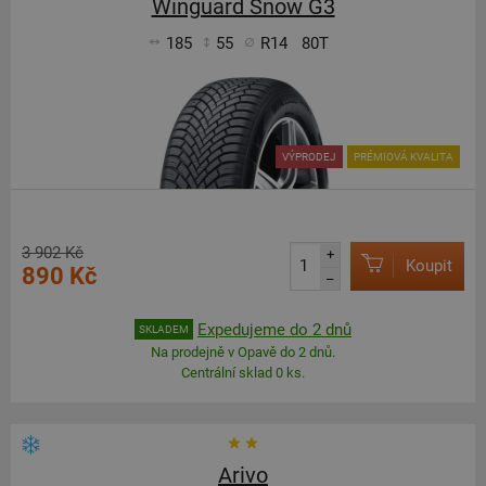
Winguard Snow G3
185
55
R14
80T
VÝPRODEJ
PRÉMIOVÁ KVALITA
3 902 Kč
+
Koupit
890 Kč
–
Expedujeme do 2 dnů
SKLADEM
Na prodejně v Opavě do 2 dnů.
Centrální sklad 0 ks.
Arivo