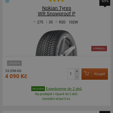
-69%
Nokian Tyres
WR Snowproof P
275
35
R20
102W
VÝPRODEJ
ZESÍLENÁ
13 298 Kč
+
Koupit
4 090 Kč
–
Expedujeme do 2 dnů
SKLADEM
Na prodejně v Opavě do 2 dnů.
Centrální sklad 0 ks.