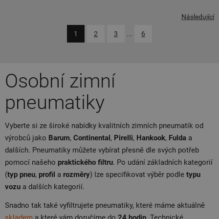
Následující
1
2
3
...
6
Osobní zimní
pneumatiky
Vyberte si ze široké nabídky kvalitních zimních pneumatik od
výrobců jako
Barum
,
Continental
,
Pirelli
,
Hankook
,
Fulda
a
dalších. Pneumatiky můžete vybírat přesně dle svých potřeb
pomocí našeho
praktického filtru
. Po udání základních kategorií
(
typ pneu
,
profil
a
rozměry
) lze specifikovat výběr podle
typu
vozu
a dalších kategorií.
Snadno tak také vyfiltrujete pneumatiky, které máme aktuálně
skladem
a které vám doručíme do
24 hodin
. Technické