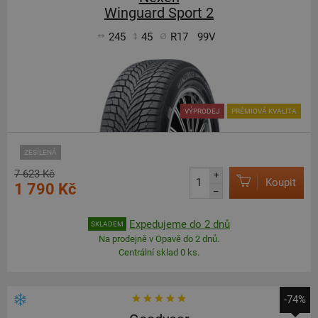
Winguard Sport 2
245
45
R17
99V
VÝPRODEJ
PRÉMIOVÁ KVALITA
ZESÍLENÁ
7 623 Kč
+
Koupit
1 790 Kč
–
Expedujeme do 2 dnů
SKLADEM
Na prodejně v Opavě do 2 dnů.
Centrální sklad 0 ks.
-74%