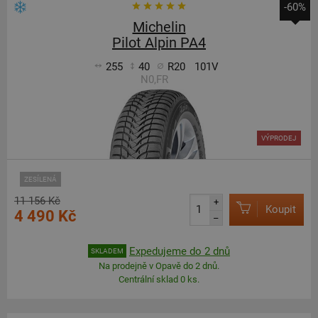
-60%
Michelin
Pilot Alpin PA4
255
40
R20
101V
N0,FR
VÝPRODEJ
ZESÍLENÁ
11 156 Kč
+
Koupit
4 490 Kč
–
Expedujeme do 2 dnů
SKLADEM
Na prodejně v Opavě do 2 dnů.
Centrální sklad 0 ks.