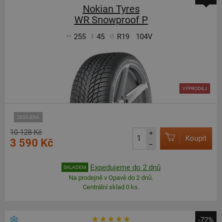
Nokian Tyres
WR Snowproof P
255
45
R19
104V
VÝPRODEJ
ZESÍLENÁ
10 128 Kč
+
Koupit
3 590 Kč
–
Expedujeme do 2 dnů
SKLADEM
Na prodejně v Opavě do 2 dnů.
Centrální sklad 0 ks.
-72%