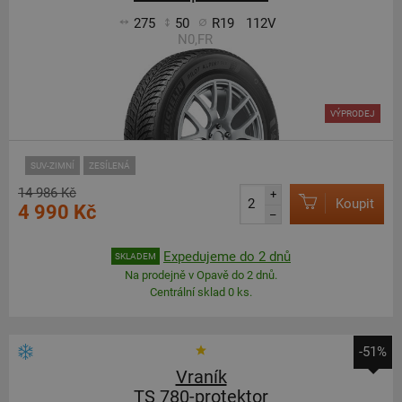
275
50
R19
112V
N0,FR
VÝPRODEJ
SUV-ZIMNÍ
ZESÍLENÁ
14 986 Kč
+
Koupit
4 990 Kč
–
Expedujeme do 2 dnů
SKLADEM
Na prodejně v Opavě do 2 dnů.
Centrální sklad 0 ks.
-51%
Vraník
TS 780-protektor