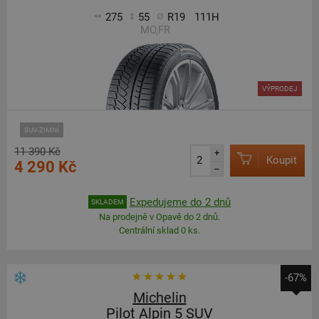
275
55
R19
111H
MO,FR
VÝPRODEJ
SUV-ZIMNÍ
11 390 Kč
+
Koupit
4 290 Kč
–
Expedujeme do 2 dnů
SKLADEM
Na prodejně v Opavě do 2 dnů.
Centrální sklad 0 ks.
-67%
Michelin
Pilot Alpin 5 SUV