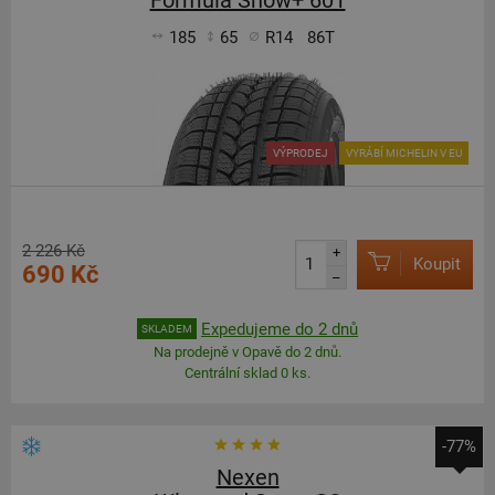
185
65
R14
86T
VÝPRODEJ
VYRÁBÍ MICHELIN V EU
2 226 Kč
+
Koupit
690 Kč
–
Expedujeme do 2 dnů
SKLADEM
Na prodejně v Opavě do 2 dnů.
Centrální sklad 0 ks.
-77%
Nexen