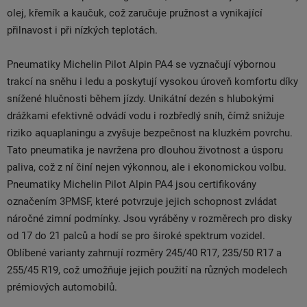
olej, křemík a kaučuk, což zaručuje pružnost a vynikající
přilnavost i při nízkých teplotách.
Pneumatiky Michelin Pilot Alpin PA4 se vyznačují výbornou
trakcí na sněhu i ledu a poskytují vysokou úroveň komfortu díky
snížené hlučnosti během jízdy. Unikátní dezén s hlubokými
drážkami efektivně odvádí vodu i rozbředlý sníh, čímž snižuje
riziko aquaplaningu a zvyšuje bezpečnost na kluzkém povrchu.
Tato pneumatika je navržena pro dlouhou životnost a úsporu
paliva, což z ní činí nejen výkonnou, ale i ekonomickou volbu.
Pneumatiky Michelin Pilot Alpin PA4 jsou certifikovány
označením 3PMSF, které potvrzuje jejich schopnost zvládat
náročné zimní podmínky. Jsou vyráběny v rozměrech pro disky
od 17 do 21 palců a hodí se pro široké spektrum vozidel.
Oblíbené varianty zahrnují rozměry 245/40 R17, 235/50 R17 a
255/45 R19, což umožňuje jejich použití na různých modelech
prémiových automobilů.