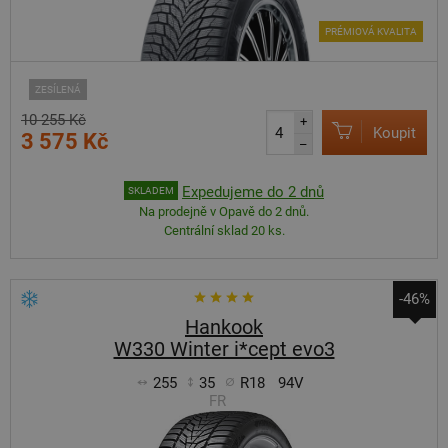
PRÉMIOVÁ KVALITA
ZESÍLENÁ
10 255 Kč
+
Koupit
3 575 Kč
–
Expedujeme do 2 dnů
SKLADEM
Na prodejně v Opavě do 2 dnů.
Centrální sklad 20 ks.
-46%
Hankook
W330 Winter i*cept evo3
255
35
R18
94V
FR