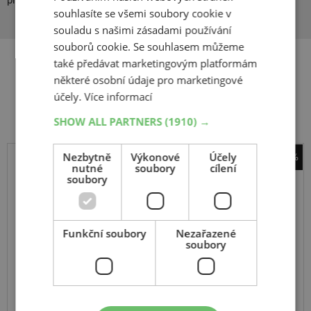
produkty. Michelin - špičková kvalita pneu s dlouhou tradicí.
souhlasíte se všemi soubory cookie v
souladu s našimi zásadami používání
souborů cookie. Se souhlasem můžeme
také předávat marketingovým platformám
některé osobní údaje pro marketingové
Související produkty
účely.
Více informací
SHOW ALL PARTNERS
(1910) →
Nezbytně
Výkonové
Účely
-26%
nutné
soubory
cílení
sněhové řetězy Pewag
soubory
RSM 75 Servomatik
Funkční soubory
Nezařazené
soubory