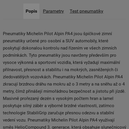
Popis
Parametry
Test pneumatiky
Pneumatiky Michelin Pilot Alpin PA4 jsou špičkové zimní
pneumatiky určené pro osobní a SUV automobily, které
poskytují dokonalou kontrolu nad řízením ve všech zimních
podmínkách. Tyto pneumatiky jsou navrženy především pro
vysoce výkonná a sportovní vozidla, která vyžadují maximální
přilnavost, přesnost a stabilitu i na mokrých, zasněžených či
zledovatělých vozovkách. Pneumatiky Michelin Pilot Alpin PA4
zkracují brzdnou dráhu na mokru až o 3 metry a na sněhu až o 4
metry, čímž přinášejí mimořádnou bezpečnost a jistotu při jízdě.
Masivně prořezaný dezén s vysokým počtem hran a lamel
poskytuje silný záběr a výborné brzdné vlastnosti, zatímco
technologie StabiliGrip zaručuje přesnou odezvu a stabilní
vedení vozu. Pneumatiky Michelin Pilot Alpin PA4 využívají
směs HelioCompound 3. generace, která obsahuje slunečnicový