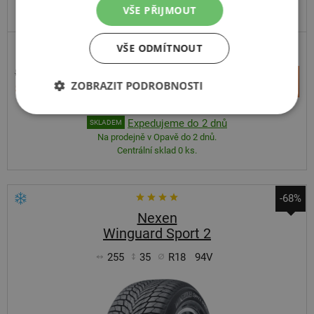
VŠE PŘIJMOUT
VŠE ODMÍTNOUT
8 016 Kč
+
Koupit
ZOBRAZIT PODROBNOSTI
5 927 Kč
–
Expedujeme do 2 dnů
SKLADEM
Na prodejně v Opavě do 2 dnů.
Centrální sklad 0 ks.
-68%
Nexen
Winguard Sport 2
255
35
R18
94V