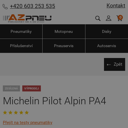
Kontakt
+420 603 253 535
0
Pneumatiky
Motopneu
Disky
Příslušenství
Pneuservis
Autoservis
Zpět
ZESÍLENÁ
VÝPRODEJ
Michelin Pilot Alpin PA4
Přejít na testy pneumatiky