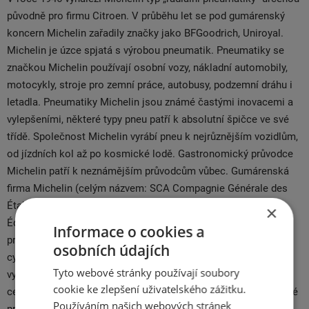
původně pro firmu Citroen. V průběhu let se pod gumárenský
koncern Michelin zařadily značky jako BFGoodrich, Uniroyal.
Michelin je úzce spjatá s výrobou pneumatik. Pneumatiky se
značkou Michelin používají osobní vozy, nákladní automobily,
motocykly, stroje pro zemní práce, autobusy, podzemní dráhu i
letadla. Pneumatiky Michelin jsou známé častými inovacemi a
vylepšeními, některé typy pneu patří k absolutní špičce ve své
třídě. Společnost Michelin vyrábí pneu k nejrůznějším vozidlům,
od jízdních kol až po kosmické lodě. Gastronomický průvodce
Michelin patří k neznámějším průvodcům vůbec. Gumárenská
firma Michelin (celým názvem: SCA Compagnie Générale des
Établissements Michelin) byla založena roku 1888 bratry
×
Édouardem a Andrém Michelin a roku 1891 vypustila do světa
Informace o cookies a
první pneumatiku. V začátcích vyráběla firma pneu pro
osobních údajích
cyklistická kola, dnes značka dosáhla na celosvětovém trhu
Tyto webové stránky používají soubory
vynikající 18% podíl. Znalci vědí, že firma Michelin vydává pro
cookie ke zlepšení uživatelského zážitku.
cestovatele také mapy, turistické průvodce, atlasy a počítačové
Používáním našich webových stránek