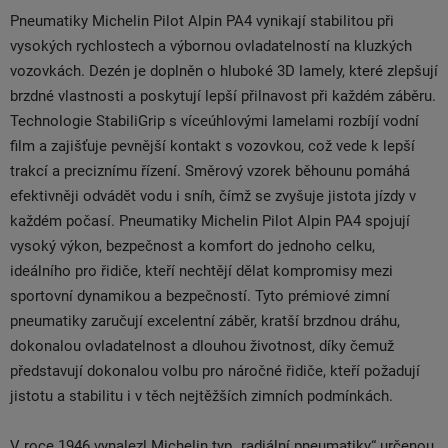
Pneumatiky Michelin Pilot Alpin PA4 vynikají stabilitou při
vysokých rychlostech a výbornou ovladatelností na kluzkých
vozovkách. Dezén je doplněn o hluboké 3D lamely, které zlepšují
brzdné vlastnosti a poskytují lepší přilnavost při každém záběru.
Technologie StabiliGrip s víceúhlovými lamelami rozbíjí vodní
film a zajišťuje pevnější kontakt s vozovkou, což vede k lepší
trakcí a preciznímu řízení. Směrový vzorek běhounu pomáhá
efektivněji odvádět vodu i sníh, čímž se zvyšuje jistota jízdy v
každém počasí. Pneumatiky Michelin Pilot Alpin PA4 spojují
vysoký výkon, bezpečnost a komfort do jednoho celku,
ideálního pro řidiče, kteří nechtějí dělat kompromisy mezi
sportovní dynamikou a bezpečností. Tyto prémiové zimní
pneumatiky zaručují excelentní záběr, kratší brzdnou dráhu,
dokonalou ovladatelnost a dlouhou životnost, díky čemuž
představují dokonalou volbu pro náročné řidiče, kteří požadují
jistotu a stabilitu i v těch nejtěžších zimních podmínkách.
V roce 1946 vynalezl Michelin typ „radiální pneumatiky“ určenou