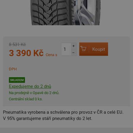
8 531 Kč
+
Koupit
3 390 Kč
–
Cena s
DPH
SKLADEM
Expedujeme do 2 dnů
Na prodejně v Opavě do 2 dnů.
Centrální sklad 0 ks.
Pneumatika vyrobena a schválena pro provoz v ČR a celé EU.
V 95% garantujeme stáří pneumatiky do 2 let.