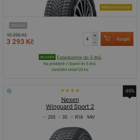
PRÉMIOVÁ KVALITA
ZESÍLENÁ
10 255 Kč
+
Koupit
3 293 Kč
–
Expedujeme do 5 dnů
SKLADEM
Na prodejně v Opavě do 5 dnů.
Centrální sklad 20 ks.
-65%
Nexen
Winguard Sport 2
255
35
R18
94V