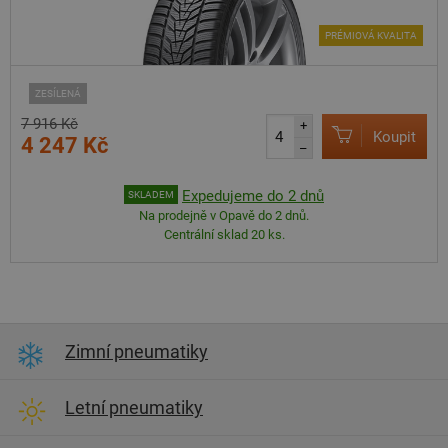
PRÉMIOVÁ KVALITA
ZESÍLENÁ
7 916 Kč
+
Koupit
4 247 Kč
–
Expedujeme do 2 dnů
SKLADEM
Na prodejně v Opavě do 2 dnů.
Centrální sklad 20 ks.
Zimní pneumatiky
Letní pneumatiky