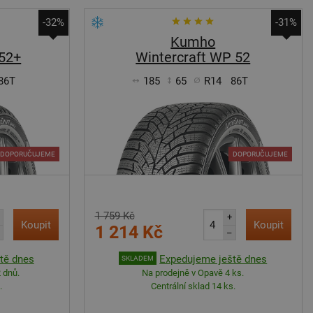
-32%
-31%
Kumho
 52+
Wintercraft WP 52
86T
185
65
R14
86T
DOPORUČUJEME
DOPORUČUJEME
1 759 Kč
+
Koupit
Koupit
1 214 Kč
–
tě dnes
Expedujeme ještě dnes
SKLADEM
 dnů.
Na prodejně v Opavě 4 ks.
.
Centrální sklad 14 ks.