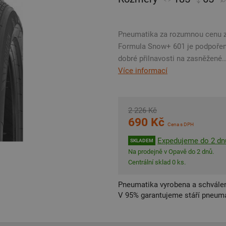
Pneumatika za rozumnou cenu z 
Formula Snow+ 601 je podpořena
dobré přilnavosti na zasněžené..
Více informací
2 226 Kč
690 Kč
Cena s DPH
Expedujeme do 2 dn
SKLADEM
Na prodejně v Opavě do 2 dnů.
Centrální sklad 0 ks.
Pneumatika vyrobena a schválen
V 95% garantujeme stáří pneumat