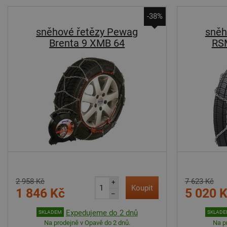
-38%
sněhové řetězy Pewag
sněh
Brenta 9 XMB 64
RS
2 958 Kč
7 623 Kč
+
Koupit
1 846 Kč
5 020 
–
Expedujeme do 2 dnů
SKLADEM
SKLAD
Na prodejně v Opavě do 2 dnů.
Na p