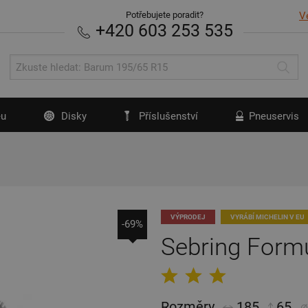
Potřebujete poradit?
V
+420 603 253 535
u
Disky
Příslušenství
Pneuservis
VÝPRODEJ
VYRÁBÍ MICHELIN V EU
-69%
Sebring Form
Rozměry
185
65