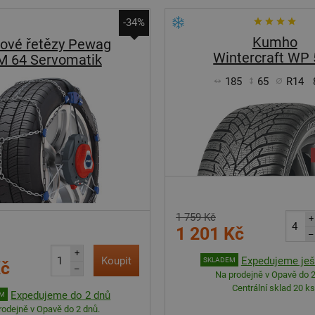
-34%
Kumho
ové řetězy Pewag
Wintercraft WP
M 64 Servomatik
185
65
R14
1 759 Kč
+
1 201 Kč
–
+
Koupit
Expedujeme ješ
SKLADEM
Kč
–
Na prodejně v Opavě do 2
Centrální sklad 20 ks
Expedujeme do 2 dnů
EM
rodejně v Opavě do 2 dnů.