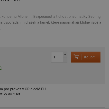
koncernu Michelin. Bezpečnost a tichost pneumatiky Sebring
 uspořádáním drážek a lamel, které napomáhají klidné jízdě a
.
+
Koupit
–
ů
a pro provoz v ČR a celé EU.
iky do 2 let.