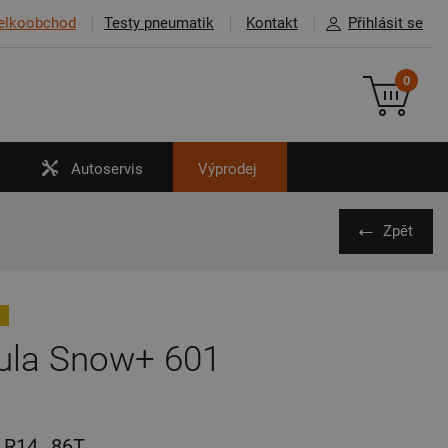
elkoobchod
Testy pneumatik
Kontakt
Přihlásit se
0
Autoservis
Výprodej
Zpět
ula Snow+ 601
R14
86T