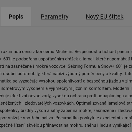
Popis
Parametry
Nový EU štítek
 rozumnou cenu z koncernu Michelin. Bezpečnost a tichost pneuma
 601 je podpořena uspořádáním drážek a lamel, které napomáhají k
sti na zasněžené i mokré vozovce. Sebring Formula Snow+ 601 je z
 osobní automobily, která nabízí výborný poměr ceny a kvality. Ta
atika se vyznačuje vysokou spolehlivostí a bezpečnou jízdou v zi
lometrovým výkonem a výjimečným jízdním komfortem. Moderní 
ňuje efektivní odvod vody, vysokou ochranu proti aquaplaningu a prv
sněžených i zledovatělých vozovkách. Optimalizovaná lamelová str
 spolehlivý brzdný výkon a silný záběr na mokré, zasněžené i zledovat
dpor snižuje spotřebu paliva. Pneumatika poskytuje excelentní zimní 
pečné řízení, skvělou přilnavost na mokru, sněhu i ledu a vynikající