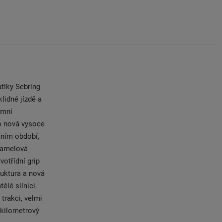
tiky Sebring
lidné jízdě a
imní
to nová vysoce
mním období,
lamelová
otřídní grip
uktura a nová
ělé silnici.
trakci, velmi
 kilometrový