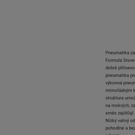
Pneumatika za
Formula Snow+
dobré přilnavo
pneumatika pro
výkonná pneum
mimořádným ki
struktura umož
na mokrých, za
směs zajišťují
Nízký valivý o
pohodlné a bez