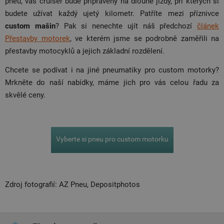
pneu, váš cruiser bude připravený na dlouhé jízdy, při kterých si
budete užívat každý ujetý kilometr. Patříte mezi příznivce
custom mašin
? Pak si nenechte ujít náš předchozí
článek
Přestavby motorek
, ve kterém jsme se podrobně zaměřili na
přestavby motocyklů a jejich základní rozdělení.
Chcete se podívat i na jiné pneumatiky pro custom motorky?
Mrkněte do naší nabídky, máme jich pro vás celou řadu za
skvělé ceny.
Vyberte si pneu pro custom motorku
Zdroj fotografií: AZ Pneu, Depositphotos