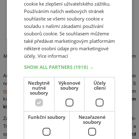
cookie ke zlepšení uživatelského zážitku.
Používáním našich webových stránek
souhlasíte se všemi soubory cookie v
souladu s našimi zásadami používání
souborů cookie. Se souhlasem můžeme
také předávat marketingovým platformám
některé osobní údaje pro marketingové
účely.
Více informací
Model Elite 4 od Dunlopu je pneumatika s vysokým kilometrovým
výkonem i rovnoměrným opotřebením.
SHOW ALL PARTNERS
(1910) →
Ani v portfoliu amerického giganta Dunlop nechybí model přímo
Nezbytně
Výkonové
Účely
navržený pro choppery, cruisery a custom motocykly. S
nutné
soubory
cílení
modelem Dunlop Elite 4
se výrobce pokusil vyrovnat svým
soubory
konkurentům a představil pneumatiku, která zaujme
vysokým
kilometrovým výkonem i rovnoměrným opotřebením
.
Funkční soubory
Nezařazené
Zadní pneumatiky od Dunlopu jsou vybavené technologií Multi-
soubory
Tread vyznačující se odolnou směsí ve středu pneumatiky a
speciální směsí v ramenech. Díky tomu je
kilometrový nájezd