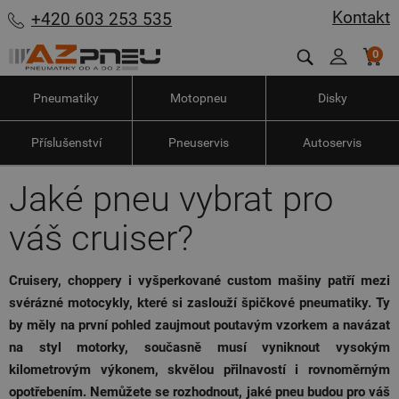
Kontakt
+420 603 253 535
0
Pneumatiky
Motopneu
Disky
Příslušenství
Pneuservis
Autoservis
Jaké pneu vybrat pro
váš cruiser?
Cruisery, choppery i vyšperkované custom mašiny patří mezi
svérázné motocykly, které si zaslouží špičkové pneumatiky. Ty
by měly na první pohled zaujmout poutavým vzorkem a navázat
na styl motorky, současně musí vyniknout vysokým
kilometrovým výkonem, skvělou přilnavostí i rovnoměrným
opotřebením. Nemůžete se rozhodnout, jaké pneu budou pro váš