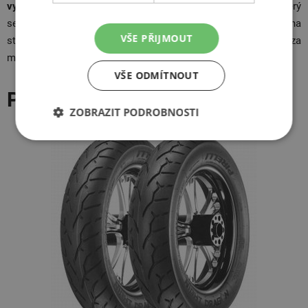
vysoký
. Tento typ pneumatik má také nový design dezénu, který
se na jednu stranu skvěle hodí ke vzhledu typických cruiserů, na
VŠE PŘIJMOUT
stranu druhou snižuje hlučnost a zlepšuje vlastnosti při jízdě za
mokra.
VŠE ODMÍTNOUT
Pirelli Night Dragon GT
ZOBRAZIT PODROBNOSTI