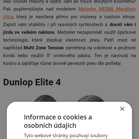
vaší cruiser mašiny a vydrží vám po tisíce dlouhých kilometrů?
Pak popřemýšlejte nad modelem
Metzeler ME888 Marathon
Ultra
, který je navržený přímo pro cruisery a custom stroje.
Zajistí vám stabilitu i při vysokých rychlostech a
dovolí vám i
jízdu ve velkém náklonu
. Metzeler nezapomněl využít špičkové
technologie, které zlepšují vlastnosti pneu. Patří mezi ně
například
Multi Zone Tension
zaměřená na odolnost a pružnost
kordu nebo využití 0° ocelového pásku. Ten je navinutý na
kostru a zajišťuje různé úrovně pevnosti pneu dle potřeby.
Dunlop Elite 4
×
Informace o cookies a
osobních údajích
Tyto webové stránky používají soubory