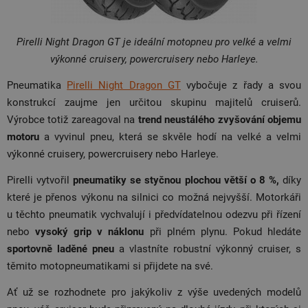
Pirelli Night Dragon GT je ideální motopneu pro velké a velmi
výkonné cruisery, powercruisery nebo Harleye.
Pneumatika
Pirelli Night Dragon GT
vybočuje z řady a svou
konstrukcí zaujme jen určitou skupinu majitelů cruiserů.
Výrobce totiž zareagoval na
trend neustálého zvyšování objemu
motoru
a vyvinul pneu, která se skvěle hodí na velké a velmi
výkonné cruisery, powercruisery nebo Harleye.
Pirelli vytvořil
pneumatiky se styčnou plochou větší o 8 %,
díky
které je přenos výkonu na silnici co možná nejvyšší. Motorkáři
u těchto pneumatik vychvalují i předvídatelnou odezvu při řízení
nebo
vysoký grip v náklonu
při plném plynu. Pokud hledáte
sportovně laděné pneu
a vlastníte robustní výkonný cruiser, s
těmito motopneumatikami si přijdete na své.
Ať už se rozhodnete pro jakýkoliv z výše uvedených modelů