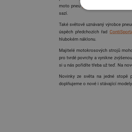
moto pneu
Michelin Power RS
, moh
sazí.
Také světově uznávaný výrobce pneu
úspěch předchozích řad
ContiSport
hlubokém náklonu.
Majitelé motokrosových strojů moh
pro tvrdé povrchy a vynikne zvýšeno
si u nás pořídíte třeba už teď. Na n
Novinky ze světa na jedné stopě 
doplňujeme o nové i stávající modely.