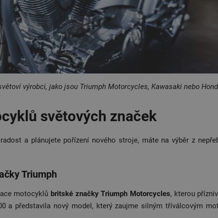
větoví výrobci, jako jsou Triumph Motorcycles, Kawasaki nebo Hond
cyklů světových značek
radost a plánujete pořízení nového stroje, máte na výběr z nepř
načky Triumph
erace motocyklů
britské značky Triumph Motorcycles
, kterou přízn
900 a představila nový model, který zaujme silným tříválcovým m