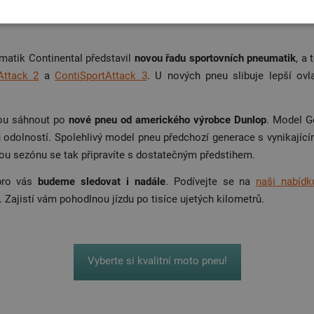
la by vás zaujmout
nová řada Michelin Power 5
, u které výrobce 
matik Continental představil
novou řadu sportovních pneumatik
, a
Attack 2
a
ContiSportAttack 3
. U nových pneu slibuje lepší ovl
ou sáhnout po
nové pneu od amerického výrobce Dunlop
. Model 
u odolností. Spolehlivý model pneu předchozí generace s vynikajíc
ovou sezónu se tak připravíte s dostatečným předstihem.
pro vás
budeme sledovat i nadále
. Podívejte se na
naši nabíd
 Zajistí vám pohodlnou jízdu po tisíce ujetých kilometrů.
Vyberte si kvalitní moto pneu!