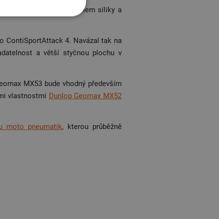
použil novou směs s podílem siliky a
 to ContiSportAttack 4. Navázal tak na
adatelnost a větší styčnou plochu v
Geomax MX53 bude vhodný především
ími vlastnostmi
Dunlop Geomax MX52
ku moto pneumatik
, kterou průběžně