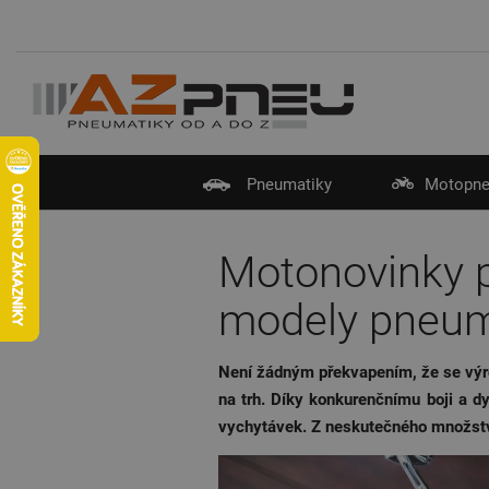
Pneumatiky
Motopne
Motonovinky pr
modely pneum
Není žádným překvapením, že se výro
na trh. Díky konkurenčnímu boji a 
vychytávek. Z neskutečného množství