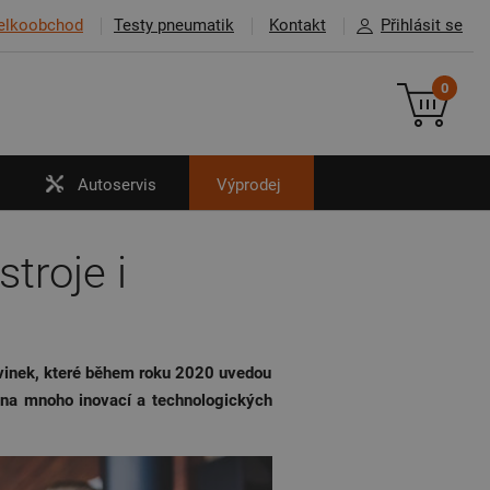
elkoobchod
Testy pneumatik
Kontakt
Přihlásit se
0
Autoservis
Výprodej
troje i
ovinek, které během roku 2020 uvedou
 na mnoho inovací a technologických