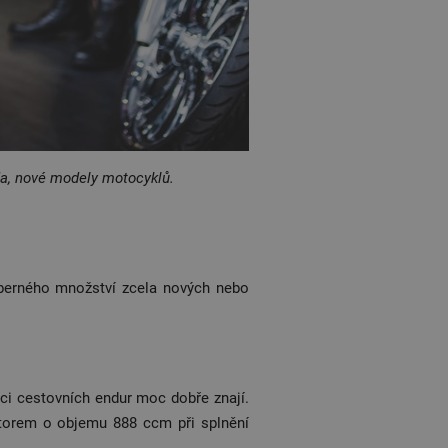
a, nové modely motocyklů.
eberného množství zcela nových nebo
ivci cestovních endur moc dobře znají.
otorem o objemu 888 ccm při splnění