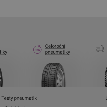
m
Celoroční
iky
pneumatiky
Testy pneumatik