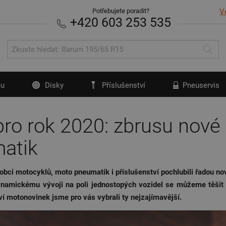
Potřebujete poradit?
V
+420 603 253 535
u
Disky
Příslušenství
Pneuservis
o rok 2020: zbrusu nové s
atik
bci motocyklů, moto pneumatik i příslušenství pochlubili řadou n
dynamickému vývoji na poli jednostopých vozidel se můžeme těšit
 motonovinek jsme pro vás vybrali ty nejzajímavější.