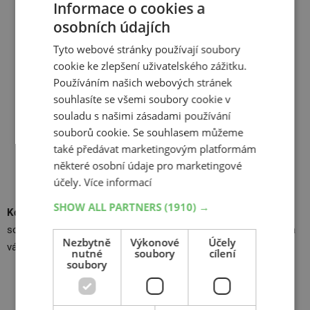
Informace o cookies a
osobních údajích
Tyto webové stránky používají soubory
cookie ke zlepšení uživatelského zážitku.
Používáním našich webových stránek
souhlasíte se všemi soubory cookie v
souladu s našimi zásadami používání
souborů cookie. Se souhlasem můžeme
také předávat marketingovým platformám
některé osobní údaje pro marketingové
Stačí nakoupit jakékoliv motocyklové pneumatiky u nás v AZ
účely.
Více informací
pneu a vstupenky na MotoGP můžou být vaše.
SHOW ALL PARTNERS
(1910) →
Kdo nehraje, nevyhraje.
Tak nakupte nové moto pneumatiky
sobě nebo někomu blízkému a třeba se štěstí usměje právě na
Nezbytně
Výkonové
Účely
vás!
nutné
soubory
cílení
soubory
Chci nakoupit a vyhrát