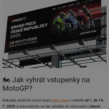
🏍️ Jak vyhrát vstupenky na
MotoGP?
Nakupte jakýkoliv počet kusů
moto pneu
v období
od 1. do 14.
7. 2025
a automaticky se tak zařadíte do slosování o
hlavní