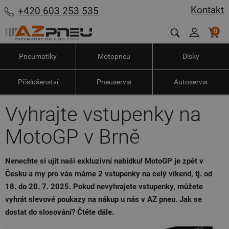
Kontakt
+420 603 253 535
0
Pneumatiky
Motopneu
Disky
Příslušenství
Pneuservis
Autoservis
Vyhrajte vstupenky na
MotoGP v Brně
Nenechte si ujít naši exkluzivní nabídku! MotoGP je zpět v
Česku a my pro vás máme 2 vstupenky na celý víkend, tj. od
18. do 20. 7. 2025. Pokud nevyhrajete vstupenky, můžete
vyhrát slevové poukazy na nákup u nás v AZ pneu. Jak se
dostat do slosování? Čtěte dále.