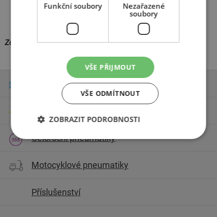
Funkční soubory
Nezařazené
soubory
Zdroj fotografií:
AZ pneu
VŠE PŘIJMOUT
Zimní pneumatiky
VŠE ODMÍTNOUT
Letní pneumatiky
ZOBRAZIT PODROBNOSTI
Celoroční pneumatiky
Motocyklové pneumatiky
Příslušenství