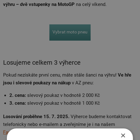
výhru – dvě vstupenky na MotoGP
na celý víkend.
Vybrat moto pneu
Losujeme celkem 3 výherce
Pokud nezískáte první cenu, máte stále šanci na výhru!
Ve hře
jsou i slevové poukazy na nákup
v AZ pneu:
2. cena:
slevový poukaz v hodnotě 2 000 Kč
3. cena:
slevový poukaz v hodnotě 1 000 Kč
Losování proběhne 15. 7. 2025.
Výherce budeme kontaktovat
telefonicky nebo e-mailem a zveřejníme je i na našem
Facebooku
. Tak nás nezapomeňte sledovat.
×