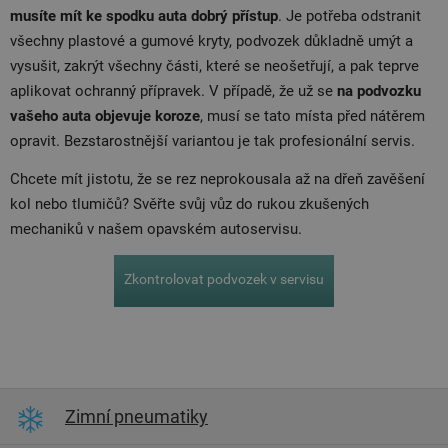
musíte mít ke spodku auta dobrý přístup
. Je potřeba odstranit
všechny plastové a gumové kryty, podvozek důkladně umýt a
vysušit, zakrýt všechny části, které se neošetřují, a pak teprve
aplikovat ochranný přípravek. V případě, že už se
na podvozku
vašeho auta objevuje koroze
, musí se tato místa před nátěrem
opravit. Bezstarostnější variantou je tak profesionální servis.
Chcete mít jistotu, že se rez neprokousala až na dřeň zavěšení
kol nebo tlumičů? Svěřte svůj vůz do rukou zkušených
mechaniků v našem opavském autoservisu.
Zkontrolovat podvozek v servisu
Zimní pneumatiky