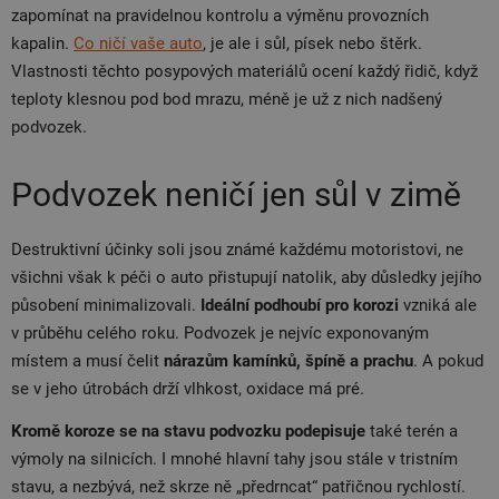
zapomínat na pravidelnou kontrolu a výměnu provozních
kapalin.
Co ničí vaše auto
, je ale i sůl, písek nebo štěrk.
Vlastnosti těchto posypových materiálů ocení každý řidič, když
teploty klesnou pod bod mrazu, méně je už z nich nadšený
podvozek.
Podvozek neničí jen sůl v zimě
Destruktivní účinky soli jsou známé každému motoristovi, ne
všichni však k péči o auto přistupují natolik, aby důsledky jejího
působení minimalizovali.
Ideální podhoubí pro korozi
vzniká ale
v průběhu celého roku. Podvozek je nejvíc exponovaným
místem a musí čelit
nárazům kamínků, špíně a prachu
. A pokud
se v jeho útrobách drží vlhkost, oxidace má pré.
Kromě koroze se na stavu podvozku podepisuje
také terén a
výmoly na silnicích. I mnohé hlavní tahy jsou stále v tristním
stavu, a nezbývá, než skrze ně „předrncat“ patřičnou rychlostí.