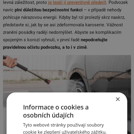
levná záležitost, proto
je lepší jí preventivně předejít
. Podvozek
navíc
plní důležitou bezpečnostní funkci
– v případě nehody
pohlcuje nárazovou energii. Kdyby byl rzí prolezlý skrz naskrz,
představte si, jak by se asi zdeformovala karoserie. Vážnost
zranění posádky raději nedomýšlet. Abyste se komplikacím
spojeným s korozí vyhnuli, v první řadě
nepodceňujte
pravidelnou očistu podvozku, a to i v zimě
.
×
Informace o cookies a
osobních údajích
Tyto webové stránky používají soubory
cookie ke zlepšení uživatelského zážitku.