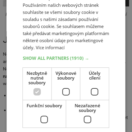
Používáním našich webových stránek
souhlasíte se všemi soubory cookie v
Podvozek pravidelně myjte i v zimě, abyste ho zbavili agresivní
souladu s našimi zásadami používání
soli a všech nečistot.
souborů cookie. Se souhlasem můžeme
také předávat marketingovým platformám
Jak umýt podvozek auta?
některé osobní údaje pro marketingové
účely.
Více informací
Ne všechny myčky mají program na čištění podvozku, a pokud
SHOW ALL PARTNERS
(1910) →
ano, trysky si nemusí se silnějšími nánosy špíny dobře poradit.
Není ale vůbec od věci,
když si jednou za čas umyjete auto
Nezbytně
Výkonové
Účely
ručně
. Můžete zajet do samoobslužné myčky nebo použít
nutné
soubory
cílení
soubory
wapku, kterou máte doma.
Důkladně vystříkejte podběhy
, kde se drží bláto, listí, a tím i
vlhkost, která autu škodí.
Funkční soubory
Nezařazené
soubory
Vysokotlakým čističem
umyjte stejně pečlivě spodek vozu
.
Pokud nemáte zvedák nebo montážní jámu, budete se muset
víc ohnout, ale za tu námahu to stojí.