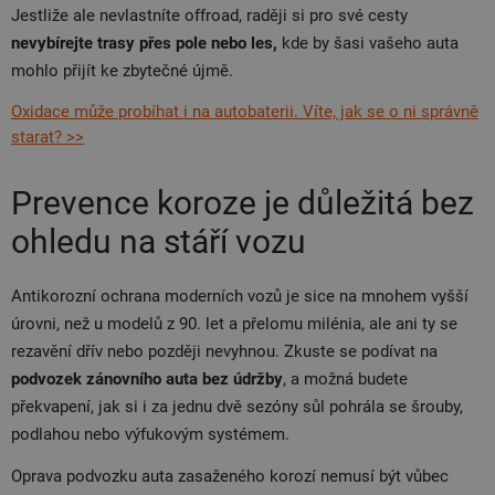
Jestliže ale nevlastníte offroad, raději si pro své cesty
nevybírejte trasy přes pole nebo les,
kde by šasi vašeho auta
mohlo přijít ke zbytečné újmě.
Oxidace může probíhat i na autobaterii. Víte, jak se o ni správně
starat? >>
Prevence koroze je důležitá bez
ohledu na stáří vozu
Antikorozní ochrana moderních vozů je sice na mnohem vyšší
úrovni, než u modelů z 90. let a přelomu milénia, ale ani ty se
rezavění dřív nebo později nevyhnou. Zkuste se podívat na
podvozek zánovního auta bez údržby
, a možná budete
překvapení, jak si i za jednu dvě sezóny sůl pohrála se šrouby,
podlahou nebo výfukovým systémem.
Oprava podvozku auta zasaženého korozí nemusí být vůbec