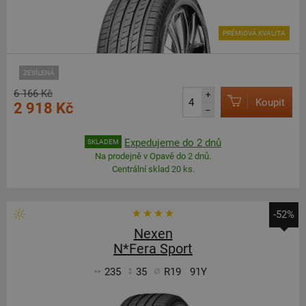
PRÉMIOVÁ KVALITA
ZESÍLENÁ
6 166 Kč
+
Koupit
2 918 Kč
–
Expedujeme do 2 dnů
SKLADEM
Na prodejně v Opavě do 2 dnů.
Centrální sklad 20 ks.
-52%
Nexen
N*Fera Sport
235
35
R19
91Y