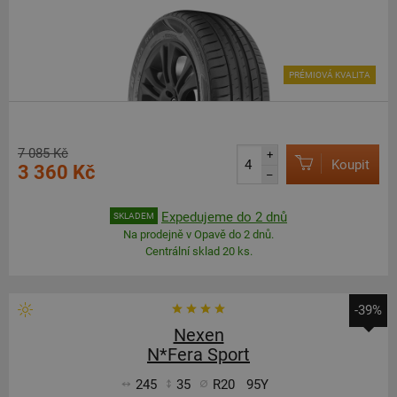
PRÉMIOVÁ KVALITA
7 085 Kč
+
Koupit
3 360 Kč
–
Expedujeme do 2 dnů
SKLADEM
Na prodejně v Opavě do 2 dnů.
Centrální sklad 20 ks.
-39%
Nexen
N*Fera Sport
245
35
R20
95Y