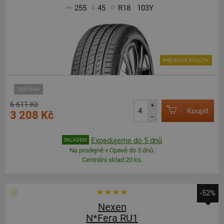
255
45
R18
103Y
PRÉMIOVÁ KVALITA
ZESÍLENÁ
6 611 Kč
+
Koupit
3 208 Kč
–
Expedujeme do 5 dnů
SKLADEM
Na prodejně v Opavě do 5 dnů.
Centrální sklad 20 ks.
-52%
Nexen
N*Fera RU1