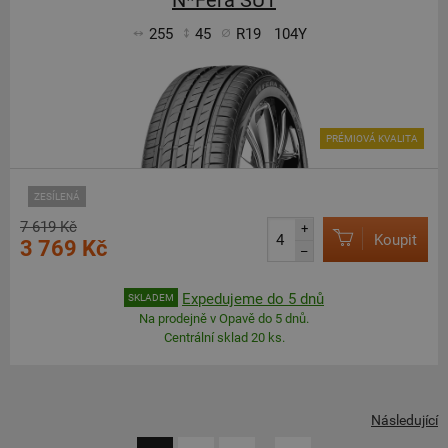
N*Fera SU1
255
45
R19
104Y
PRÉMIOVÁ KVALITA
ZESÍLENÁ
7 619 Kč
+
Koupit
3 769 Kč
–
Expedujeme do 5 dnů
SKLADEM
Na prodejně v Opavě do 5 dnů.
Centrální sklad 20 ks.
Následující