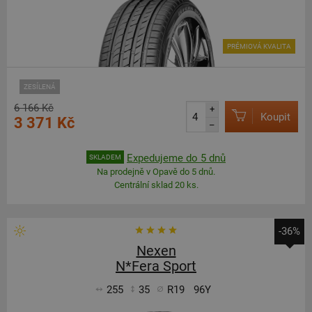
PRÉMIOVÁ KVALITA
ZESÍLENÁ
6 166 Kč
+
Koupit
3 371 Kč
–
Expedujeme do 5 dnů
SKLADEM
Na prodejně v Opavě do 5 dnů.
Centrální sklad 20 ks.
-36%
Nexen
N*Fera Sport
255
35
R19
96Y