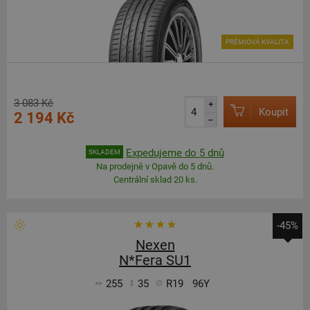
PRÉMIOVÁ KVALITA
3 083 Kč
+
Koupit
2 194 Kč
–
Expedujeme do 5 dnů
SKLADEM
Na prodejně v Opavě do 5 dnů.
Centrální sklad 20 ks.
-45%
Nexen
N*Fera SU1
255
35
R19
96Y