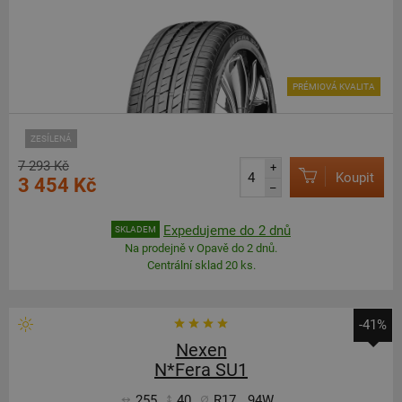
PRÉMIOVÁ KVALITA
ZESÍLENÁ
7 293 Kč
+
Koupit
3 454 Kč
–
Expedujeme do 2 dnů
SKLADEM
Na prodejně v Opavě do 2 dnů.
Centrální sklad 20 ks.
-41%
Nexen
N*Fera SU1
255
40
R17
94W