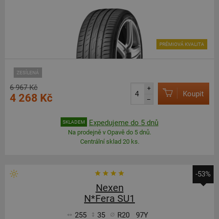
PRÉMIOVÁ KVALITA
ZESÍLENÁ
6 967 Kč
+
Koupit
4 268 Kč
–
Expedujeme do 5 dnů
SKLADEM
Na prodejně v Opavě do 5 dnů.
Centrální sklad 20 ks.
-53%
Nexen
N*Fera SU1
255
35
R20
97Y