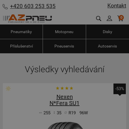
Kontakt
+420 603 253 535
0
Pneumatiky
Motopneu
Disky
Příslušenství
Pneuservis
Autoservis
Výsledky vyhledávání
-53%
Nexen
N*Fera SU1
255
35
R19
96W