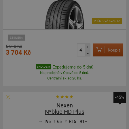
PRÉMIOVÁ KVALITA
ZESÍLENÁ
5 810 Kč
+
Koupit
3 704 Kč
–
Expedujeme do 5 dnů
SKLADEM
Na prodejně v Opavě do 5 dnů.
Centrální sklad 20 ks.
-45%
Nexen
N*blue HD Plus
195
65
R15
91H