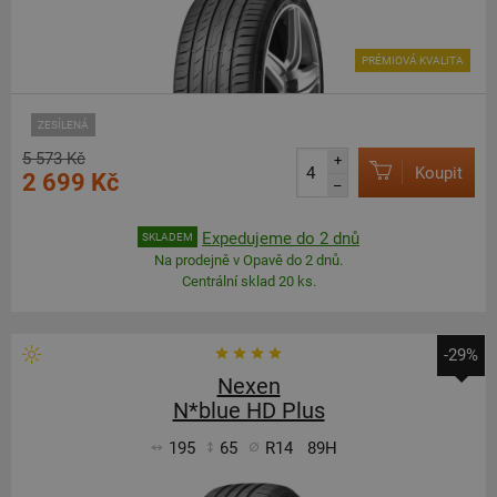
PRÉMIOVÁ KVALITA
ZESÍLENÁ
5 573 Kč
+
Koupit
2 699 Kč
–
Expedujeme do 2 dnů
SKLADEM
Na prodejně v Opavě do 2 dnů.
Centrální sklad 20 ks.
-29%
Nexen
N*blue HD Plus
195
65
R14
89H