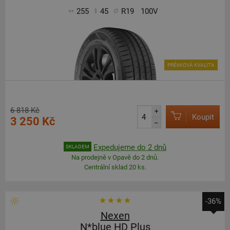
255
45
R19
100V
PRÉMIOVÁ KVALITA
6 818 Kč
+
Koupit
3 250 Kč
–
Expedujeme do 2 dnů
SKLADEM
Na prodejně v Opavě do 2 dnů.
Centrální sklad 20 ks.
-36%
Nexen
N*blue HD Plus