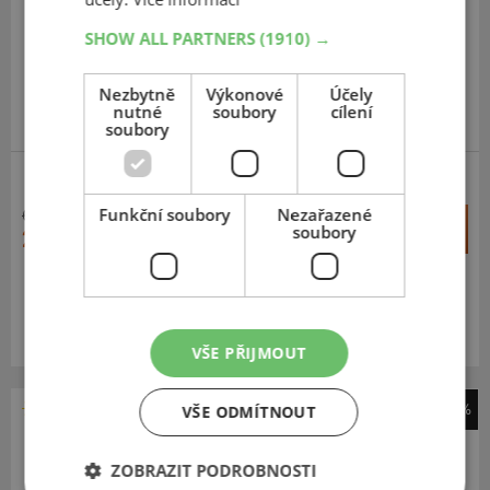
255
40
R18
99Y
SHOW ALL PARTNERS
(1910) →
Nezbytně
Výkonové
Účely
nutné
soubory
cílení
PRÉMIOVÁ KVALITA
soubory
ZESÍLENÁ
Funkční soubory
Nezařazené
6 492 Kč
+
Koupit
soubory
2 894 Kč
–
Expedujeme do 2 dnů
SKLADEM
Na prodejně v Opavě do 2 dnů.
Centrální sklad 20 ks.
VŠE PŘIJMOUT
-49%
VŠE ODMÍTNOUT
Nexen
N*Fera SU1
ZOBRAZIT PODROBNOSTI