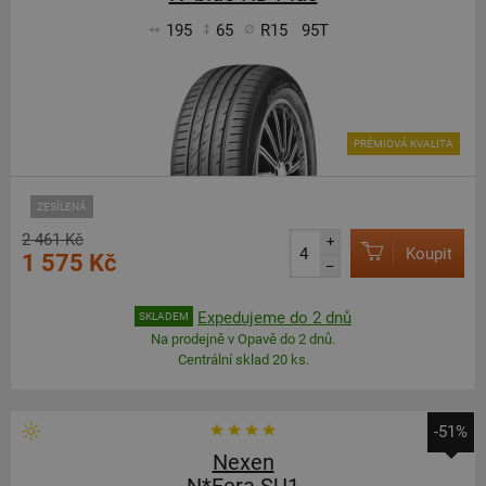
195
65
R15
95T
PRÉMIOVÁ KVALITA
ZESÍLENÁ
2 461 Kč
+
Koupit
1 575 Kč
–
Expedujeme do 2 dnů
SKLADEM
Na prodejně v Opavě do 2 dnů.
Centrální sklad 20 ks.
-51%
Nexen