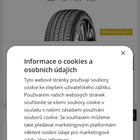
PRÉMIOVÁ KVALITA
×
5 040 Kč
Informace o cookies a
+
Koupit
2 967 Kč
–
osobních údajích
Tyto webové stránky používají soubory
Expedujeme do 2 dnů
SKLADEM
cookie ke zlepšení uživatelského zážitku.
Na prodejně v Opavě do 2 dnů.
Používáním našich webových stránek
Centrální sklad 20 ks.
souhlasíte se všemi soubory cookie v
souladu s našimi zásadami používání
-55%
souborů cookie. Se souhlasem můžeme
Nexen
také předávat marketingovým platformám
N*Fera SU1
některé osobní údaje pro marketingové
účely.
Více informací