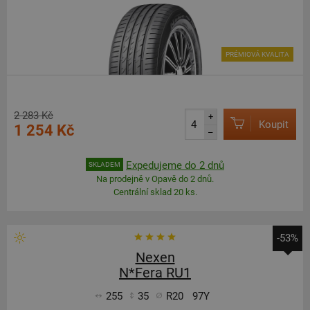
PRÉMIOVÁ KVALITA
2 283 Kč
+
Koupit
1 254 Kč
–
Expedujeme do 2 dnů
SKLADEM
Na prodejně v Opavě do 2 dnů.
Centrální sklad 20 ks.
-53%
Nexen
N*Fera RU1
255
35
R20
97Y