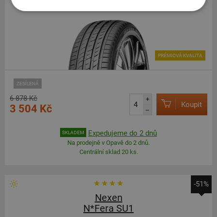
255
40
R19
100Y
PRÉMIOVÁ KVALITA
ZESÍLENÁ
6 878 Kč
+
Koupit
3 504 Kč
–
Expedujeme do 2 dnů
SKLADEM
Na prodejně v Opavě do 2 dnů.
Centrální sklad 20 ks.
-51%
Nexen
N*Fera SU1