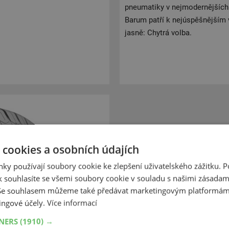
pneumatiky v nejmodernějších 
Barum patří k nejúspěšnějším 
jasně: Chytrá volba.
 cookies a osobních údajích
ky používají soubory cookie ke zlepšení uživatelského zážitku. 
 souhlasíte se všemi soubory cookie v souladu s našimi zásadam
 Se souhlasem můžeme také předávat marketingovým platformám
ingové účely.
Více informací
ro každého profesionála, který
 byla vyvinuta tak, aby
TNERS
(1910) →