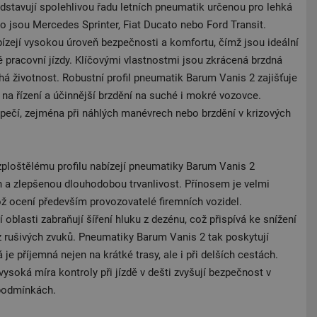
stavují spolehlivou řadu letních pneumatik určenou pro lehká
ko jsou Mercedes Sprinter, Fiat Ducato nebo Ford Transit.
zejí vysokou úroveň bezpečnosti a komfortu, čímž jsou ideální
 pracovní jízdy. Klíčovými vlastnostmi jsou zkrácená brzdná
há životnost. Robustní profil pneumatik Barum Vanis 2 zajišťuje
ci na řízení a účinnější brzdění na suché i mokré vozovce.
pečí, zejména při náhlých manévrech nebo brzdění v krizových
ploštělému profilu nabízejí pneumatiky Barum Vanis 2
 a zlepšenou dlouhodobou trvanlivost. Přínosem je velmi
 ocení především provozovatelé firemních vozidel.
oblasti zabraňují šíření hluku z dezénu, což přispívá ke snížení
z rušivých zvuků. Pneumatiky Barum Vanis 2 tak poskytují
 je příjemná nejen na krátké trasy, ale i při delších cestách.
vysoká míra kontroly při jízdě v dešti zvyšují bezpečnost v
podmínkách.