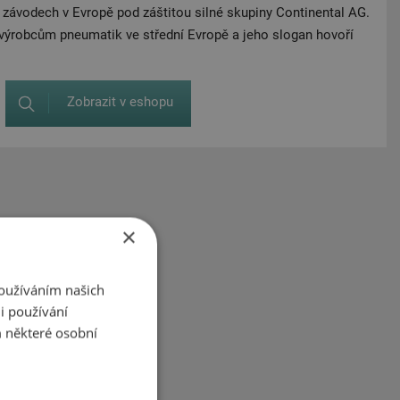
závodech v Evropě pod záštitou silné skupiny Continental AG.
výrobcům pneumatik ve střední Evropě a jeho slogan hovoří
Zobrazit v eshopu
×
Používáním našich
i používání
 některé osobní