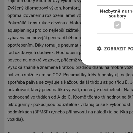
zajistila dobrý kilometrový výkon s vysokou úrovní bezpečnosti
Zvýšený kilometrový výkon, komfort, vysoká bezpečnost. Díky
Nezbytně nutn
soubory
optimalizovanému rozložení lamel vzniká méně hluku. Jízda je 
Pokročilá konstrukce dezénu a bloková struktura zajišťují dobrý
aquaplaningu pro co nejlepší zážitek z jízdy na mokré i suché 
vybavena nejnovější generací běhounové směsi se zvýšeným v
opotřebením. Díky tomu je pneumatika vysoce efektivním řeše
ZOBRAZIT P
řad užitkových dodávek. Hodnocení přilnavosti za mokra udává,
povede na mokré vozovce, přičemž výkonnost je odstupňována od
Vysoká známka znamená krátkou brzdnou dráhu na mokré vozovc
palivo a snižuje emise CO2. Pneumatiky třídy A poskytují nejlep
spotřeba paliva se zvyšuje s každou další třídou až po třídu E. 
odvalování, který pneumatika vytváří, měřený v decibelech. Na š
hodnocená ve třídách od A do C. Kromě těchto tří hodnot na št
piktogramy - pokud jsou použitelné - vztahující se k výkonnost
podmínkách (3PMSF) a/nebo přilnavosti na náledí (ta se týká 
vozidla).