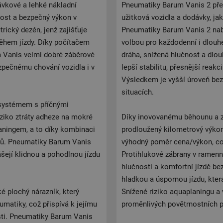
vkové a lehké nákladní
Pneumatiky Barum Vanis 2 před
vost a bezpečný výkon v
užitková vozidla a dodávky, ja
ický dezén, jenž zajišťuje
Pneumatiky Barum Vanis 2 nabí
 během jízdy. Díky počítačem
volbou pro každodenní i dlouhé
 Vanis velmi dobré záběrové
dráha, snížená hlučnost a dlou
ezpečnému chování vozidla i v
lepší stabilitu, přesnější reak
Výsledkem je vyšší úroveň bez
situacích.
 systémem s příčnými
iziko ztráty adheze na mokré
Díky inovovanému běhounu a z
aningem, a to díky kombinaci
prodloužený kilometrový výkon
ků. Pneumatiky Barum Vanis
výhodný poměr cena/výkon, což
šejí klidnou a pohodlnou jízdu
Protihlukové zábrany v ramenní 
hlučnosti a komfortní jízdě be
hladkou a úspornou jízdu, která
 plochý nárazník, který
Snížené riziko aquaplaningu a 
matiky, což přispívá k jejímu
proměnlivých povětrnostních 
ti. Pneumatiky Barum Vanis