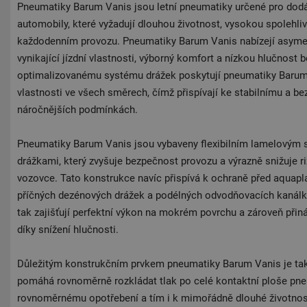
Pneumatiky Barum Vanis jsou letní pneumatiky určené pro dodá
automobily, které vyžadují dlouhou životnost, vysokou spolehli
každodenním provozu. Pneumatiky Barum Vanis nabízejí asymetr
vynikající jízdní vlastnosti, výborný komfort a nízkou hlučnost
optimalizovanému systému drážek poskytují pneumatiky Barum
vlastnosti ve všech směrech, čímž přispívají ke stabilnímu a b
náročnějších podmínkách.
Pneumatiky Barum Vanis jsou vybaveny flexibilním lamelovým
drážkami, který zvyšuje bezpečnost provozu a výrazně snižuje r
vozovce. Tato konstrukce navíc přispívá k ochraně před aquapl
příčných dezénových drážek a podélných odvodňovacích kanál
tak zajišťují perfektní výkon na mokrém povrchu a zároveň přiná
díky snížení hlučnosti.
Důležitým konstrukčním prvkem pneumatiky Barum Vanis je také
pomáhá rovnoměrně rozkládat tlak po celé kontaktní ploše pneu
rovnoměrnému opotřebení a tím i k mimořádně dlouhé životnos