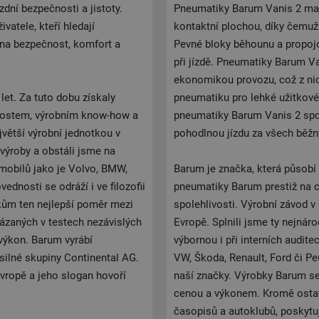
dní bezpečnosti a jistoty.
Pneumatiky Barum Vanis 2 maj
vatele, kteří hledají
kontaktní plochou, díky čemuž
 na bezpečnost, komfort a
Pevné bloky běhounu a propojov
při jízdě. Pneumatiky Barum V
ekonomikou provozu, což z nich
let. Za tuto dobu získaly
pneumatiku pro lehké užitkové 
nostem, výrobním know-how a
pneumatiky Barum Vanis 2 spol
jvětší výrobní jednotkou v
pohodlnou jízdu za všech běžn
 výroby a obstáli jsme na
omobilů jako je Volvo, BMW,
Barum je značka, která působí n
ednosti se odráží i ve filozofii
pneumatiky Barum prestiž na 
kům ten nejlepší poměr mezi
spolehlivosti. Výrobní závod v
ázaných v testech nezávislých
Evropě. Splnili jsme ty nejnáro
výkon. Barum vyrábí
výbornou i při interních audit
silné skupiny Continental AG.
VW, Škoda, Renault, Ford či Peu
vropě a jeho slogan hovoří
naší značky. Výrobky Barum s
cenou a výkonem. Kromě ostatn
časopisů a autoklubů, poskytu