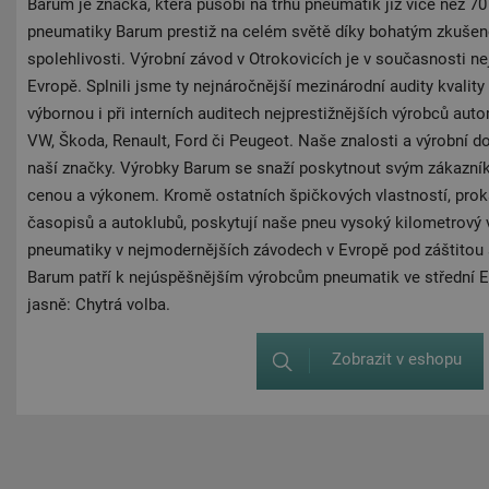
Barum je značka, která působí na trhu pneumatik již více než 70 
pneumatiky Barum prestiž na celém světě díky bohatým zkuše
spolehlivosti. Výrobní závod v Otrokovicích je v současnosti ne
Evropě. Splnili jsme ty nejnáročnější mezinárodní audity kvality
výbornou i při interních auditech nejprestižnějších výrobců aut
VW, Škoda, Renault, Ford či Peugeot. Naše znalosti a výrobní dov
naší značky. Výrobky Barum se snaží poskytnout svým zákazní
cenou a výkonem. Kromě ostatních špičkových vlastností, prok
časopisů a autoklubů, poskytují naše pneu vysoký kilometrový 
pneumatiky v nejmodernějších závodech v Evropě pod záštitou 
Barum patří k nejúspěšnějším výrobcům pneumatik ve střední E
jasně: Chytrá volba.
Zobrazit v eshopu