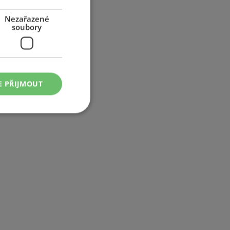
Nezařazené
soubory
E PŘIJMOUT