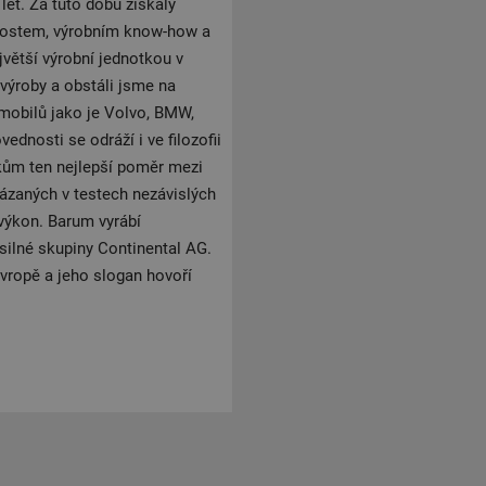
let. Za tuto dobu získaly
nostem, výrobním know-how a
jvětší výrobní jednotkou v
 výroby a obstáli jsme na
omobilů jako je Volvo, BMW,
ednosti se odráží i ve filozofii
kům ten nejlepší poměr mezi
ázaných v testech nezávislých
výkon. Barum vyrábí
silné skupiny Continental AG.
vropě a jeho slogan hovoří