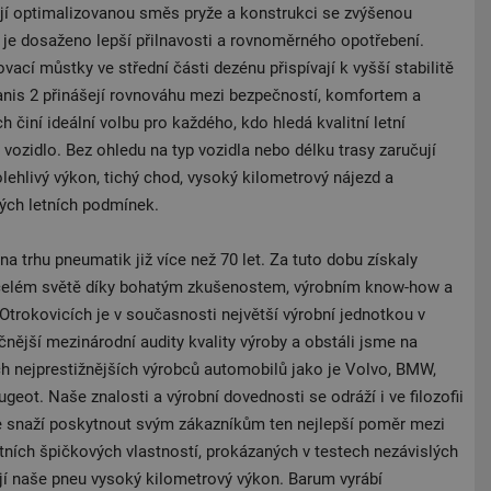
í optimalizovanou směs pryže a konstrukci se zvýšenou
 je dosaženo lepší přilnavosti a rovnoměrného opotřebení.
ací můstky ve střední části dezénu přispívají k vyšší stabilitě
anis 2 přinášejí rovnováhu mezi bezpečností, komfortem a
 činí ideální volbu pro každého, kdo hledá kvalitní letní
vozidlo. Bez ohledu na typ vozidla nebo délku trasy zaručují
ehlivý výkon, tichý chod, vysoký kilometrový nájezd a
ých letních podmínek.
a trhu pneumatik již více než 70 let. Za tuto dobu získaly
celém světě díky bohatým zkušenostem, výrobním know-how a
 Otrokovicích je v současnosti největší výrobní jednotkou v
čnější mezinárodní audity kvality výroby a obstáli jsme na
ech nejprestižnějších výrobců automobilů jako je Volvo, BMW,
geot. Naše znalosti a výrobní dovednosti se odráží i ve filozofii
e snaží poskytnout svým zákazníkům ten nejlepší poměr mezi
ích špičkových vlastností, prokázaných v testech nezávislých
jí naše pneu vysoký kilometrový výkon. Barum vyrábí