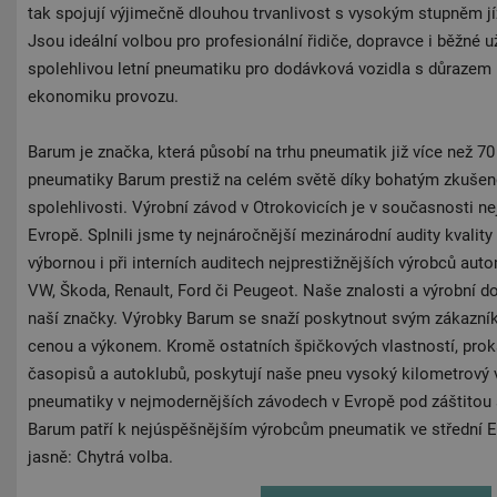
tak spojují výjimečně dlouhou trvanlivost s vysokým stupněm jíz
Jsou ideální volbou pro profesionální řidiče, dopravce i běžné uži
spolehlivou letní pneumatiku pro dodávková vozidla s důrazem
ekonomiku provozu.
Barum je značka, která působí na trhu pneumatik již více než 70 
pneumatiky Barum prestiž na celém světě díky bohatým zkuše
spolehlivosti. Výrobní závod v Otrokovicích je v současnosti ne
Evropě. Splnili jsme ty nejnáročnější mezinárodní audity kvality
výbornou i při interních auditech nejprestižnějších výrobců aut
VW, Škoda, Renault, Ford či Peugeot. Naše znalosti a výrobní dov
naší značky. Výrobky Barum se snaží poskytnout svým zákazní
cenou a výkonem. Kromě ostatních špičkových vlastností, prok
časopisů a autoklubů, poskytují naše pneu vysoký kilometrový 
pneumatiky v nejmodernějších závodech v Evropě pod záštitou 
Barum patří k nejúspěšnějším výrobcům pneumatik ve střední E
jasně: Chytrá volba.