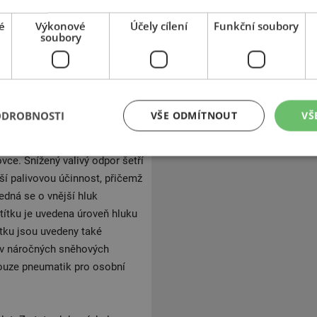
 a příjemným zážitkem z jízdy.
 uzavřenému dezénu a
é
Výkonové
Účely cílení
Funkční soubory
soubory
proto velmi pohodlná.
 brzdný výkon a snížené riziko
vozovce. Pneumatika Vanis 3 je
alivým odporem a
ním zejména pro zákazníky z
ODROBNOSTI
VŠE ODMÍTNOUT
VŠ
 jak dobře si pneumatika
 třídy A až po třídu E.
e. Snížený valivý odpor šetří
ší palivovou účinnost, přičemž
Jedná se o vnější hluk
títku je uvedena úroveň hluku
ítku jsou uvedeny také
i v náročných sněhových
pouze pneumatik pro osobní