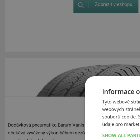
Zobrazit v eshopu
Informace o
Tyto webové strán
webových stránek
Barum Vanis 3
souborů cookie.
údaje pro market
Dodávková pneumatika Barum Vanis 3 nabízí praktické řešení p
očekává vyvážený výkon během sezóny. Nová pneumatika Vanis 3
SHOW ALL PAR