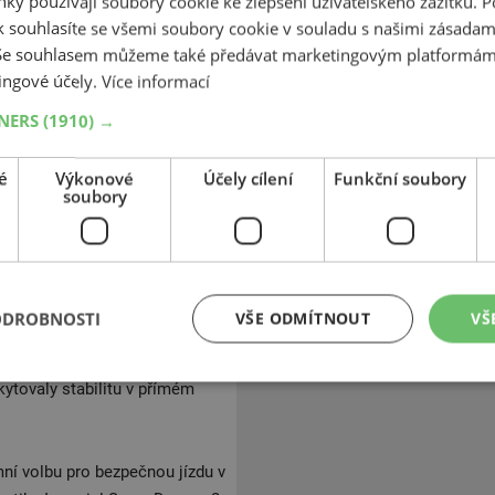
ky používají soubory cookie ke zlepšení uživatelského zážitku. 
ými vlastnostmi potřebnými pro
 souhlasíte se všemi soubory cookie v souladu s našimi zásadam
skytují silný záběr na
 Se souhlasem můžeme také předávat marketingovým platformám
ným opotřebením běhounu, což
ingové účely.
Více informací
cký design dezénu pneumatiky
ou jízdu, což ocení řidiči při
TNERS
(1910) →
 umožňují efektivní odvod
uje bezpečnost jízdy v
é
Výkonové
Účely cílení
Funkční soubory
soubory
zénu a specificky uspořádané
ch vozovkách. Díky této
ou trakci na sněhu, vyvážené
ODROBNOSTI
VŠE ODMÍTNOUT
VŠ
ní směs zůstává pružná i v
zdné dráze na sněhu a ledu.
ytovaly stabilitu v přímém
ní volbu pro bezpečnou jízdu v