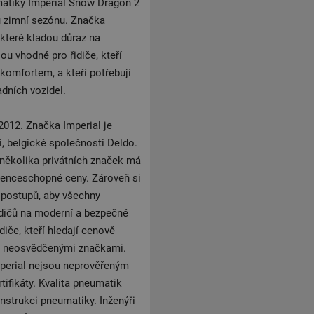
atiky Imperial Snow Dragon 2
u zimní sezónu. Značka
 které kladou důraz na
u vhodné pro řidiče, kteří
omfortem, a kteří potřebují
dních vozidel.
2012. Značka Imperial je
i, belgické společnosti Deldo.
 několika privátních značek má
renceschopné ceny. Zároveň si
h postupů, aby všechny
idičů na moderní a bezpečné
iče, kteří hledají cenově
 s neosvědčenými značkami.
mperial nejsou neprověřeným
ifikáty. Kvalita pneumatik
nstrukci pneumatiky. Inženýři