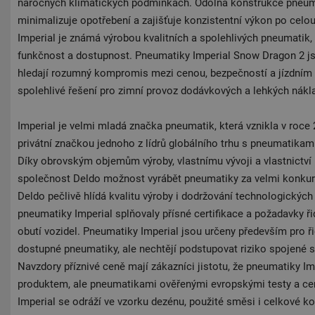
náročných klimatických podmínkách. Odolná konstrukce pneum
minimalizuje opotřebení a zajišťuje konzistentní výkon po celo
Imperial je známá výrobou kvalitních a spolehlivých pneumatik,
funkčnost a dostupnost. Pneumatiky Imperial Snow Dragon 2 jso
hledají rozumný kompromis mezi cenou, bezpečností a jízdním k
spolehlivé řešení pro zimní provoz dodávkových a lehkých nákla
Imperial je velmi mladá značka pneumatik, která vznikla v roce 
privátní značkou jednoho z lídrů globálního trhu s pneumatikam
Díky obrovským objemům výroby, vlastnímu vývoji a vlastnictví
společnost Deldo možnost vyrábět pneumatiky za velmi konku
Deldo pečlivě hlídá kvalitu výroby i dodržování technologickýc
pneumatiky Imperial splňovaly přísné certifikace a požadavky ř
obutí vozidel. Pneumatiky Imperial jsou určeny především pro řid
dostupné pneumatiky, ale nechtějí podstupovat riziko spojené
Navzdory příznivé ceně mají zákazníci jistotu, že pneumatiky I
produktem, ale pneumatikami ověřenými evropskými testy a cert
Imperial se odráží ve vzorku dezénu, použité směsi i celkové ko