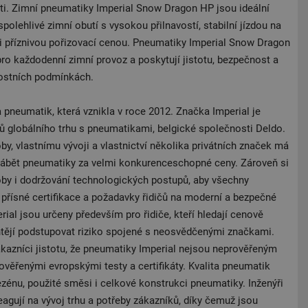
sti. Zimní pneumatiky Imperial Snow Dragon HP jsou ideální
 spolehlivé zimní obutí s vysokou přilnavostí, stabilní jízdou na
 příznivou pořizovací cenou. Pneumatiky Imperial Snow Dragon
 pro každodenní zimní provoz a poskytují jistotu, bezpečnost a
nostních podmínkách.
 pneumatik, která vznikla v roce 2012. Značka Imperial je
rů globálního trhu s pneumatikami, belgické společnosti Deldo.
, vlastnímu vývoji a vlastnictví několika privátních značek má
ábět pneumatiky za velmi konkurenceschopné ceny. Zároveň si
roby i dodržování technologických postupů, aby všechny
 přísné certifikace a požadavky řidičů na moderní a bezpečné
rial jsou určeny především pro řidiče, kteří hledají cenově
tějí podstupovat riziko spojené s neosvědčenými značkami.
ákazníci jistotu, že pneumatiky Imperial nejsou neprověřeným
věřenými evropskými testy a certifikáty. Kvalita pneumatik
ezénu, použité směsi i celkové konstrukci pneumatiky. Inženýři
eagují na vývoj trhu a potřeby zákazníků, díky čemuž jsou