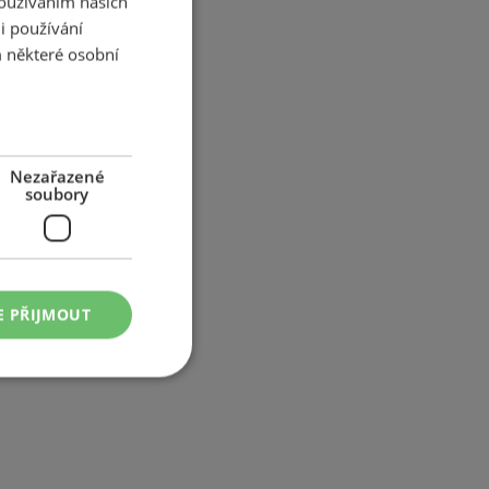
Používáním našich
i používání
 některé osobní
Nezařazené
soubory
E PŘIJMOUT