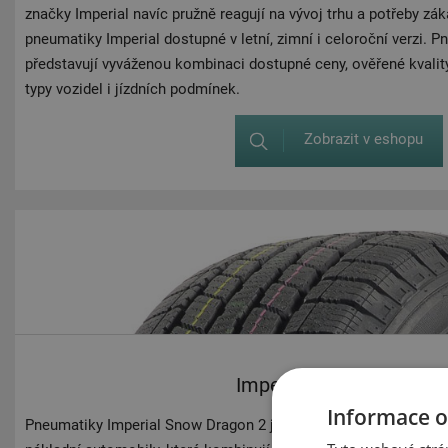
značky Imperial navíc pružně reagují na vývoj trhu a potřeby zá
pneumatiky Imperial dostupné v letní, zimní i celoroční verzi. P
představují vyváženou kombinaci dostupné ceny, ověřené kvality
typy vozidel i jízdních podmínek.
Zobrazit v eshopu
Imperial Snowdragon 2
Informace o
Pneumatiky Imperial Snow Dragon 2 jsou zimní pneumatiky urč