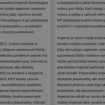
 Pneumatiky Imperial Snowdragon
ovladatelnosti a delší životno
pro široké spektrum osobních
volbou pro řidiče, kteří hledají
tichou jízdu, vysokou úroveň
mokru a sněhu a zároveň velmi
l Snowdragon 3 tak představují
HP představují kvalitní řešení
ní pneumatiku s vyváženými
komfort i v náročných povětr
 v zimních podmínkách.
Imperial je velmi mladá značka
2012. Značka Imperial je
privátní značkou jednoho z líd
i, belgické společnosti Deldo.
Díky obrovským objemům výroby
 několika privátních značek má
společnost Deldo možnost vyr
renceschopné ceny. Zároveň si
Deldo pečlivě hlídá kvalitu vý
h postupů, aby všechny
pneumatiky Imperial splňovaly
idičů na moderní a bezpečné
obutí vozidel. Pneumatiky Impe
iče, kteří hledají cenově
dostupné pneumatiky, ale nech
 s neosvědčenými značkami.
Navzdory příznivé ceně mají z
mperial nejsou neprověřeným
produktem, ale pneumatikami o
ifikáty. Kvalita pneumatik
Imperial se odráží ve vzorku d
nstrukci pneumatiky. Inženýři
značky Imperial navíc pružně r