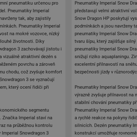
imní pneumatiku určenou pro
Pneumatiky Imperial Snow Dra
del. Pneumatiky Imperial
představují velmi atraktivní v
avrženy tak, aby zajistily
Snow Dragon HP poskytují vyso
odmínkách. Pneumatiky Imperial
podmínkách a jsou navrženy ta
avost na mokré vozovce, nízký
pneumatiky Imperial Snow Dra
louhé životnosti. Díky
tvaru šípu, který zajišťuje sil
wdragon 3 zachovávají jistotu i
pneumatiky Imperial Snow Drag
a vizuálně atraktivní dezén s
snižují riziko aquaplaningu. 
sněženém povrchu a zároveň
excelentní přilnavostí na sněh
ému chodu, což zvyšuje komfort
bezpečnosti jízdy v různorodý
 Snowdragon 3 se vyznačují
, který ocení řidiči při
Pneumatiky Imperial Snow Dra
výrazně zvyšuje přilnavost na
stabilní chování pneumatiky př
 ekonomického segmentu
Pneumatiky Imperial Snow Drag
 Značka Imperial staví na
a rychlé reakce na pokyny řidič
raz na průběžnou kontrolu
silnicích. Dezén pneumatiky 
y Imperial Snowdragon 3
konstrukcí umožňuje rovnoměrné