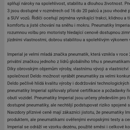
splňují nároky na spolehlivost, stabilitu a dlouhou životnost.
3 jsou dostupné v rozměrech od 16 do 20 palců a jsou vhodné 
a SUV vozů. Řidiči oceňují zejména vynikající trakci, klidnou a 
komfortu a jisté chování na sněhu i mokru. Pneumatiky Imperia
rozumnou volbu pro motoristy hledající cenově dostupnou zim
jízdními vlastnostmi, dobrou stabilitou a spolehlivým výkonem
Imperial je velmi mladá značka pneumatik, která vznikla v roce 
privátní značkou jednoho z lídrů globálního trhu s pneumatikam
Díky obrovským objemům výroby, vlastnímu vývoji a vlastnictví
společnost Deldo možnost vyrábět pneumatiky za velmi konku
Deldo pečlivě hlídá kvalitu výroby i dodržování technologickýc
pneumatiky Imperial splňovaly přísné certifikace a požadavky ř
obutí vozidel. Pneumatiky Imperial jsou určeny především pro řid
dostupné pneumatiky, ale nechtějí podstupovat riziko spojené
Navzdory příznivé ceně mají zákazníci jistotu, že pneumatiky I
produktem, ale pneumatikami ověřenými evropskými testy a cert
Imperial se odráží ve vzorku dezénu, použité směsi i celkové ko