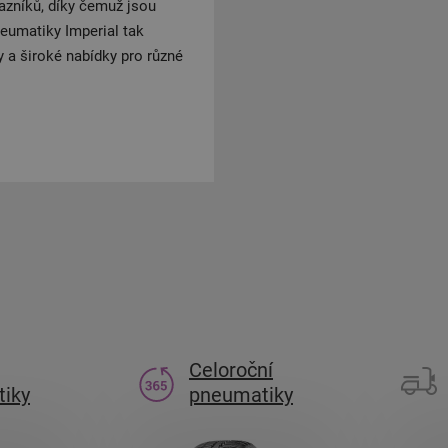
kazníků, díky čemuž jsou
neumatiky Imperial tak
 a široké nabídky pro různé
Celoroční
iky
pneumatiky