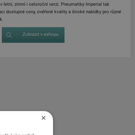
 letní, zimní i celoroční verzi. Pneumatiky Imperial tak
ci dostupné ceny, ověřené kvality a široké nabídky pro různé
k.
Zobrazit v eshopu
×