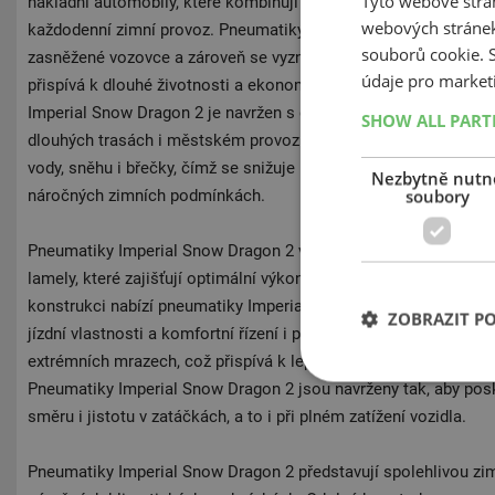
Tyto webové strán
nákladní automobily, které kombinují příznivou cenu s praktick
webových stránek
každodenní zimní provoz. Pneumatiky Imperial Snow Dragon 2 po
souborů cookie.
zasněžené vozovce a zároveň se vyznačují nízkým a rovnoměr
údaje pro market
přispívá k dlouhé životnosti a ekonomickému provozu. Specifi
Imperial Snow Dragon 2 je navržen s důrazem na tichou a pohodln
SHOW ALL PAR
dlouhých trasách i městském provozu. Podélné kanály v dezénu
vody, sněhu i břečky, čímž se snižuje riziko aquaplaningu a zvyš
Nezbytně nutn
soubory
náročných zimních podmínkách.
Pneumatiky Imperial Snow Dragon 2 využívají ramenní bloky de
lamely, které zajišťují optimální výkon na zasněžených i mokrý
konstrukci nabízí pneumatiky Imperial Snow Dragon 2 mimořádn
ZOBRAZIT P
jízdní vlastnosti a komfortní řízení i při nízkých teplotách. Zim
extrémních mrazech, což přispívá k lepší přilnavosti a kratší br
Pneumatiky Imperial Snow Dragon 2 jsou navrženy tak, aby posk
směru i jistotu v zatáčkách, a to i při plném zatížení vozidla.
Pneumatiky Imperial Snow Dragon 2 představují spolehlivou zim