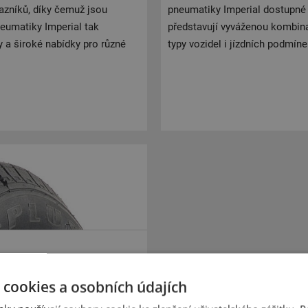
kazníků, díky čemuž jsou
pneumatiky Imperial dostupné v
neumatiky Imperial tak
představují vyváženou kombina
 a široké nabídky pro různé
typy vozidel i jízdních podmíne
 cookies a osobních údajích
ené pro dodávkové a lehké