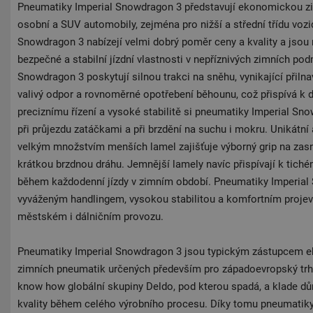
Pneumatiky Imperial Snowdragon 3 představují ekonomickou z
osobní a SUV automobily, zejména pro nižší a střední třídu vozi
Snowdragon 3 nabízejí velmi dobrý poměr ceny a kvality a jsou n
bezpečné a stabilní jízdní vlastnosti v nepříznivých zimních p
Snowdragon 3 poskytují silnou trakci na sněhu, vynikající přiln
valivý odpor a rovnoměrné opotřebení běhounu, což přispívá k d
preciznímu řízení a vysoké stabilitě si pneumatiky Imperial Sno
při průjezdu zatáčkami a při brzdění na suchu i mokru. Unikátní 
velkým množstvím menších lamel zajišťuje výborný grip na za
krátkou brzdnou dráhu. Jemnější lamely navíc přispívají k tich
během každodenní jízdy v zimním období. Pneumatiky Imperial
vyváženým handlingem, vysokou stabilitou a komfortním projevem
městském i dálničním provozu.
Pneumatiky Imperial Snowdragon 3 jsou typickým zástupcem
zimních pneumatik určených především pro západoevropský trh.
know how globální skupiny Deldo, pod kterou spadá, a klade dů
kvality během celého výrobního procesu. Díky tomu pneumatik