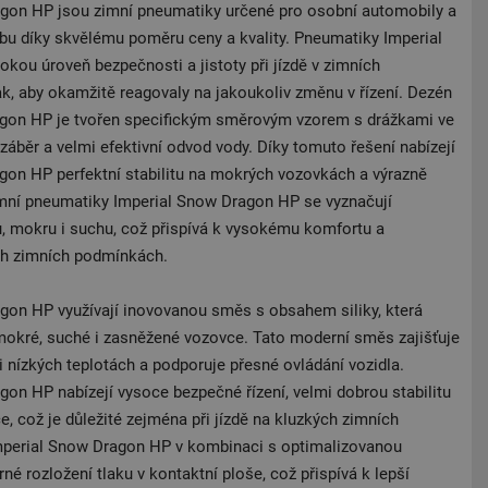
gon HP jsou zimní pneumatiky určené pro osobní automobily a
olbu díky skvělému poměru ceny a kvality. Pneumatiky Imperial
kou úroveň bezpečnosti a jistoty při jízdě v zimních
k, aby okamžitě reagovaly na jakoukoliv změnu v řízení. Dezén
gon HP je tvořen specifickým směrovým vzorem s drážkami ve
ný záběr a velmi efektivní odvod vody. Díky tomuto řešení nabízejí
on HP perfektní stabilitu na mokrých vozovkách a výrazně
Zimní pneumatiky Imperial Snow Dragon HP se vyznačují
u, mokru i suchu, což přispívá k vysokému komfortu a
ch zimních podmínkách.
gon HP využívají inovovanou směs s obsahem siliky, která
 mokré, suché i zasněžené vozovce. Tato moderní směs zajišťuje
i nízkých teplotách a podporuje přesné ovládání vozidla.
on HP nabízejí vysoce bezpečné řízení, velmi dobrou stabilitu
e, což je důležité zejména při jízdě na kluzkých zimních
Imperial Snow Dragon HP v kombinaci s optimalizovanou
 rozložení tlaku v kontaktní ploše, což přispívá k lepší