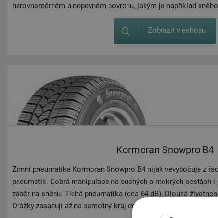
nerovnoměrném a nepevném povrchu, jakým je například sněho
Zobrazit v eshopu
Kormoran Snowpro B4
Zimní pneumatika Kormoran Snowpro B4 nijak vevybočuje z řa
pneumatik. Dobrá manipulace na suchých a mokrých cestách i p
záběr na sněhu. Tichá pneumatika (cca 64 dB). Dlouhá životnost
Drážky zasahují až na samotný kraj dezénu a optimalizují přiln