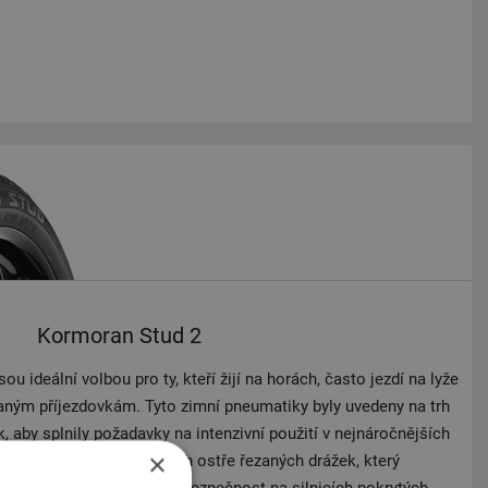
Kormoran Stud 2
 ideální volbou pro ty, kteří žijí na horách, často jezdí na lyže
aným příjezdovkám. Tyto zimní pneumatiky byly uvedeny na trh
, aby splnily požadavky na intenzivní použití v nejnáročnějších
×
myšlený systém hlubokých ostře řezaných drážek, který