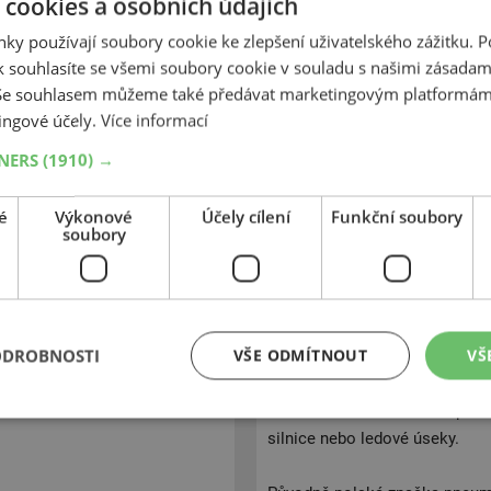
 cookies a osobních údajích
efektivně odvádí vodu a břečku,
sněhem a ledem.
ky používají soubory cookie ke zlepšení uživatelského zážitku. 
 souhlasíte se všemi soubory cookie v souladu s našimi zásadam
Pneumatiky Kormoran Stud 2 js
 Se souhlasem můžeme také předávat marketingovým platformám
optimální tuhost i při extrémně
ingové účely.
Více informací
stabilní ovladatelnost, rychlé 
TNERS
(1910) →
svému designu s velkými bloky
záběrových hran, což přispívá k
é
Výkonové
Účely cílení
Funkční soubory
soubory
Kormoran Stud 2 využívá také s
spolehlivost na ledu, sněhu a
zlepšují trakci a zajišťují efek
ODROBNOSTI
VŠE ODMÍTNOUT
VŠ
Tyto pneumatiky nabízejí vynik
činí ideálním řešením pro řidič
Stud 2 se můžete cítit bezpeč
silnice nebo ledové úseky.