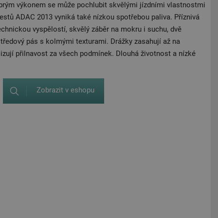
brým výkonem se může pochlubit skvělými jízdními vlastnostmi
testů ADAC 2013 vyniká také nízkou spotřebou paliva. Příznivá
chnickou vyspělostí, skvělý záběr na mokru i suchu, dvě
tředový pás s kolmými texturami. Drážky zasahují až na
izují přilnavost za všech podmínek. Dlouhá životnost a nízké
Zobrazit v eshopu