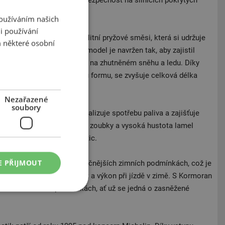
 což zajišťuje stabilitu a bezpečnost na silnicích pokrytých
Používáním našich
i používání
ou vyrobeny z vysoce kvalitní pryžové směsi, která si udržuje
 některé osobní
 nízkých teplotách. Tento model je navržen tak, aby zajistil
zrychlení a efektivní brzdění na zhutněném sněhu a ledu. Díky
 dezénu, které mají různou formu, se zvyšuje celková délka
 lepší trakci.
Nezařazené
soubory
měs křemíku, která optimalizuje spotřebu paliva a zajišťuje
 mokrých površích. Početné zoubky a vysoká hustota lamel
tivní evakuaci ledových částic.
E PŘIJMOUT
ající výkon i v těch nejnáročnějších zimních podmínkách, což je
e, kteří hledají spolehlivost a výkon při jízdě v zimě. S Kormoran
ně i v extrémních podmínkách, ať už se jedná o zasněžené