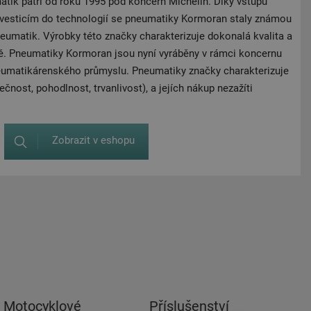
ik patří od roku 1995 pod koncern Michelin. Díky vstupu
investicím do technologií se pneumatiky Kormoran staly známou
umatik. Výrobky této značky charakterizuje dokonalá kvalita a
ě. Pneumatiky Kormoran jsou nyní vyráběny v rámci koncernu
neumatikárenského průmyslu. Pneumatiky značky charakterizuje
ečnost, pohodlnost, trvanlivost), a jejích nákup nezažíti
Zobrazit v eshopu
Motocyklové
Příslušenství