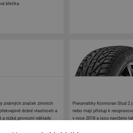
vá břečka.
dy známých značek zimních
Pneumatiky Kormoran Stud 2 jsou
řekvapivě dobré vlastnosti a
nebo mají přístup k neupravov
 a nízké provozní náklady.
v roce 2018 a jsou navrženy tak
avost za všech podmínek.
zimních podmínkách. Mají pro