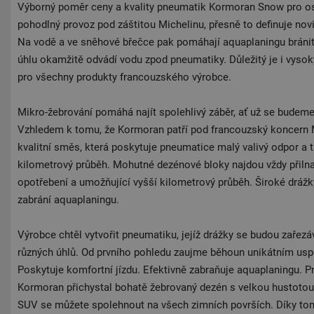
Výborný poměr ceny a kvality pneumatik Kormoran Snow pro os
pohodlný provoz pod záštitou Michelinu, přesně to definuje n
Na vodě a ve sněhové břečce pak pomáhají aquaplaningu bránit 
úhlu okamžitě odvádí vodu zpod pneumatiky. Důležitý je i vysok
pro všechny produkty francouzského výrobce.
Mikro-žebrování pomáhá najít spolehlivý záběr, ať už se budeme
Vzhledem k tomu, že Kormoran patří pod francouzský koncern M
kvalitní směs, která poskytuje pneumatice malý valivý odpor a t
kilometrový průběh. Mohutné dezénové bloky najdou vždy přilna
opotřebení a umožňující vyšší kilometrový průběh. Široké dráž
zabrání aquaplaningu.
Výrobce chtěl vytvořit pneumatiku, jejíž drážky se budou zařez
různých úhlů. Od prvního pohledu zaujme běhoun unikátním us
Poskytuje komfortní jízdu. Efektivně zabraňuje aquaplaningu. Pr
Kormoran přichystal bohatě žebrovaný dezén s velkou hustoto
SUV se můžete spolehnout na všech zimních površích. Díky to