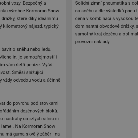
obní vozy. Bezpečný a
Solidní zimní pneumatika s do
ovinku výrobce Kormoran Snow.
na sněhu a dle výsledků pneu 
drážky, které díky ideálnímu
cena v kombinaci s vysokou te
ý kilometrový nájezd, typický
dominantní obvodové drážky, s
samotný kraj dezénu a optimal
provozní náklady.
 bavit o sněhu nebo ledu.
ichelin, je samozřejmostí i
ím vám šetří peníze. Vyšší
vost. Směsi snižující
ky vždy odvedou vodu a účinně
ávat do povrchu pod stovkami
pořádáním dezénových bloků.
o nástrahy umrzlých silnic si
u lamel. Na Kormoran Snow
mu má guma skvělý záběr i na