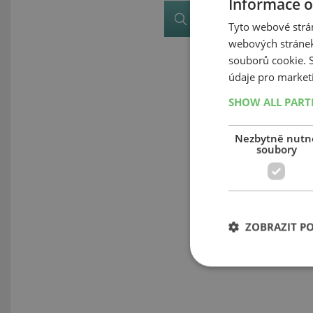
Informace o
Zobrazit v eshopu
Tyto webové strán
webových stránek
souborů cookie.
údaje pro market
SHOW ALL PAR
Nezbytně nutn
soubory
ZOBRAZIT P