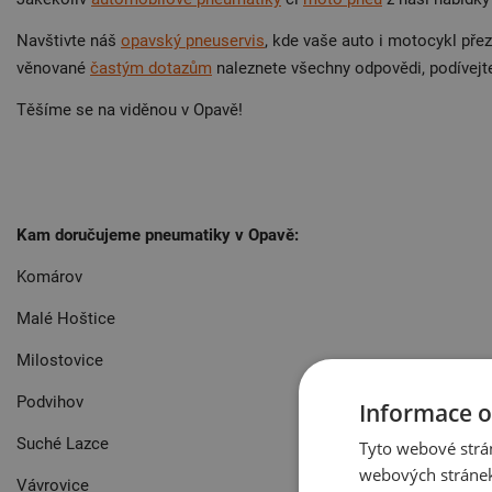
Navštivte náš
opavský pneuservis
, kde vaše auto i motocykl přez
věnované
častým dotazům
naleznete všechny odpovědi, podívejt
Těšíme se na viděnou v Opavě!
Kam doručujeme pneumatiky v Opavě:
Komárov
Malé Hoštice
Milostovice
Podvihov
Informace o
Suché Lazce
Tyto webové strán
webových stránek
Vávrovice