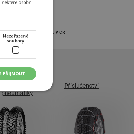
 některé osobní
řivezeme na
jakoukoli adresu v ČR
.
Nezařazené
soubory
E PŘIJMOUT
Motocyklové
Příslušenství
pneumatiky