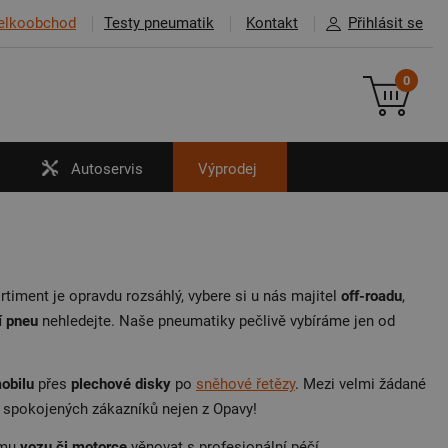
elkoobchod
Testy pneumatik
Kontakt
Přihlásit se
0
Autoservis
Výprodej
rtiment je opravdu rozsáhlý, vybere si u nás majitel
off-roadu
,
í pneu
nehledejte. Naše pneumatiky pečlivě vybíráme jen od
obilu
přes
plechové disky
po
sněhové řetězy
. Mezi velmi žádané
i spokojených zákazníků nejen z Opavy!
emu
vozu či motorce
věnovat s profesionální péčí.