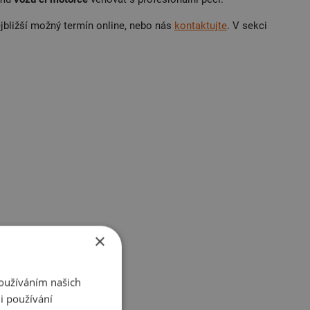
ejbližší možný termín online, nebo nás
kontaktujte
. V sekci
×
Používáním našich
i používání