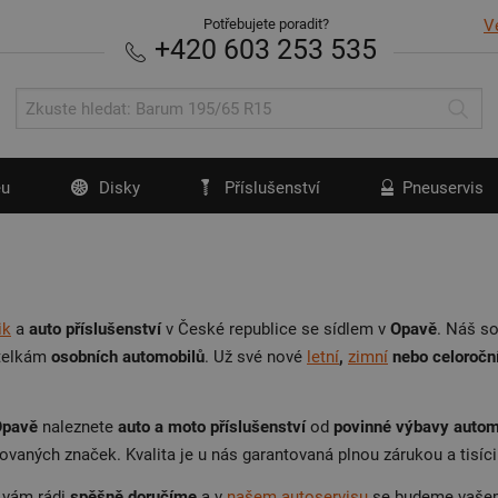
Potřebujete poradit?
V
+420 603 253 535
u
Disky
Příslušenství
Pneuservis
ik
a
auto příslušenství
v České republice se sídlem v
Opavě
. Náš so
itelkám
osobních automobilů
. Už své nové
letní
,
zimní
nebo celoročn
Opavě
naleznete
auto a moto příslušenství
od
povinné výbavy autom
vaných značek. Kvalita je u nás garantovaná plnou zárukou a tisíc
 vám rádi
spěšně doručíme
a v
našem autoservisu
se budeme vaš