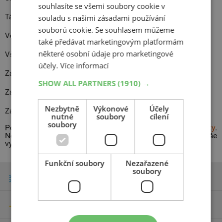
souhlasíte se všemi soubory cookie v
Tábor
souladu s našimi zásadami používání
souborů cookie. Se souhlasem můžeme
Větrovy
také předávat marketingovým platformám
některé osobní údaje pro marketingové
Všechov
účely.
Více informací
Zahrádka
SHOW ALL PARTNERS
(1910) →
Záluží
Nezbytně
Výkonové
Účely
Zárybničná Lhota
nutné
soubory
cílení
soubory
Podívejte se,
kam všude dodáváme naše pneumatiky
.
Nenašli jste své město v seznamu? Žádný problém, vaše
vybrané pneu vám přivezeme na
jakoukoli adresu v ČR
.
Funkční soubory
Nezařazené
soubory
Zimní pneumatiky
Letní pneumatiky