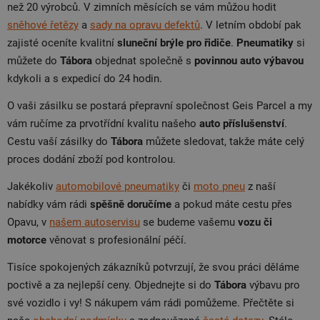
než 20 výrobců. V zimních měsících se vám můžou hodit
sněhové řetězy
a
sady na opravu defektů
. V letním období pak
zajisté oceníte kvalitní
sluneční brýle pro řidiče
.
Pneumatiky
si
můžete do
Tábora
objednat společně s
povinnou auto výbavou
kdykoli a s expedicí do 24 hodin.
O vaši zásilku se postará přepravní společnost Geis Parcel a my
vám ručíme za prvotřídní kvalitu našeho
auto příslušenství
.
Cestu vaší zásilky do
Tábora
můžete sledovat, takže máte celý
proces dodání zboží pod kontrolou.
Jakékoliv
automobilové pneumatiky
či
moto pneu
z naší
nabídky vám rádi
spěšně doručíme
a pokud máte cestu přes
Opavu, v
našem autoservisu
se budeme vašemu
vozu či
motorce
věnovat s profesionální péčí.
Tisíce spokojených zákazníků potvrzují, že svou práci děláme
poctivě a za nejlepší ceny. Objednejte si do
Tábora
výbavu pro
své vozidlo i vy! S nákupem vám rádi pomůžeme. Přečtěte si