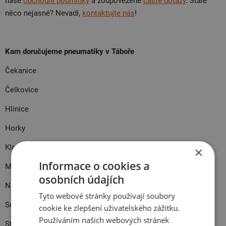
naše
obchodní podmínky
a zodpovězené
časté dotazy
. Stále
něco nejasné? Nevadí,
kontaktujte nás
!
Kam doručujeme pneumatiky v Táboře
Čekanice
Čelkovice
Hlinice
Horky
Klokoty
×
Informace o cookies a
Měšice
osobních údajích
Náchod
Tyto webové stránky používají soubory
Smyslov
cookie ke zlepšení uživatelského zážitku.
Používáním našich webových stránek
Stoklasná Lhota