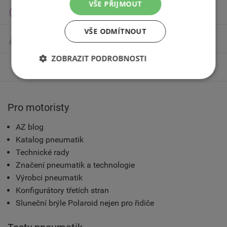
VŠE PŘIJMOUT
Celoroční pneumatiky
VŠE ODMÍTNOUT
Motocyklové pneumatiky
ZOBRAZIT PODROBNOSTI
Příslušenství
Pro motoristy
AZ blog
Katalog pneumatik
Technické rady
Značení pneumatik a technologie
Výrobci pneumatik
Konfigurátory třetích stran
Sluneční brýle Polaroid nejen pro řidiče