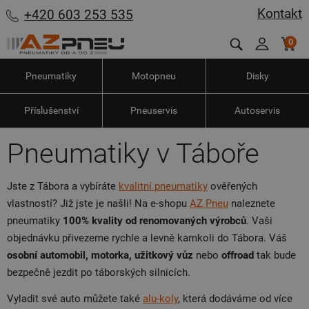
Kontakt
+420 603 253 535
0
Pneumatiky
Motopneu
Disky
Příslušenství
Pneuservis
Autoservis
Pneumatiky v Táboře
Jste z Tábora a vybíráte
kvalitní pneumatiky
ověřených
vlastností? Již jste je našli! Na e-shopu
AZ Pneu
naleznete
pneumatiky
100% kvality od renomovaných výrobců
. Vaši
objednávku přivezeme rychle a levně kamkoli do Tábora. Váš
osobní automobil, motorka, užitkový vůz
nebo
offroad
tak bude
bezpečně jezdit po táborských silnicích.
Vyladit své auto můžete také
alu-koly
, která dodáváme od více