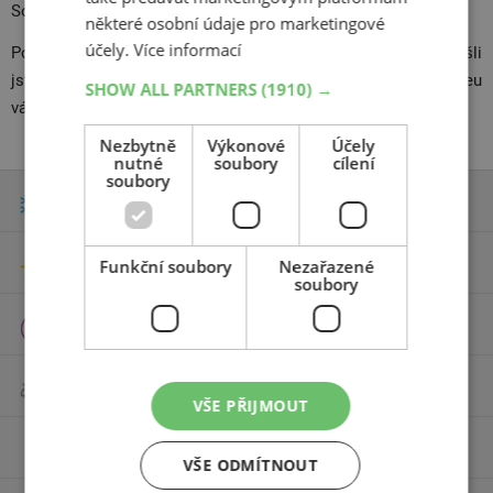
Sobědruhy
některé osobní údaje pro marketingové
účely.
Více informací
Podívejte se,
kam všude dodáváme naše pneumatiky
. Nenašli
jste své město v seznamu? Žádný problém, vaše vybrané pneu
SHOW ALL PARTNERS
(1910) →
vám přivezeme na
jakoukoli adresu v ČR
.
Nezbytně
Výkonové
Účely
nutné
soubory
cílení
soubory
Zimní pneumatiky
Letní pneumatiky
Funkční soubory
Nezařazené
soubory
Celoroční pneumatiky
Motocyklové pneumatiky
VŠE PŘIJMOUT
Příslušenství
VŠE ODMÍTNOUT