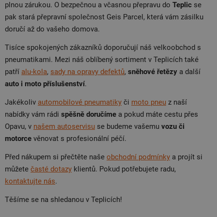
plnou zárukou. O bezpečnou a včasnou přepravu do
Teplic
se
pak stará přepravní společnost Geis Parcel, která vám zásilku
doručí až do vašeho domova.
Tisíce spokojených zákazníků doporučují náš velkoobchod s
pneumatikami. Mezi náš oblíbený sortiment v Teplicích také
patří
alu-kola
,
sady na opravy defektů
,
sněhové řetězy
a další
auto i moto příslušenství
.
Jakékoliv
automobilové pneumatiky
či
moto pneu
z naší
nabídky vám rádi
spěšně doručíme
a pokud máte cestu přes
Opavu, v
našem autoservisu
se budeme vašemu
vozu či
motorce
věnovat s profesionální péčí.
Před nákupem si přečtěte naše
obchodní podmínky
a projít si
můžete
časté dotazy
klientů. Pokud potřebujete radu,
kontaktujte nás
.
Těšíme se na shledanou v Teplicích!