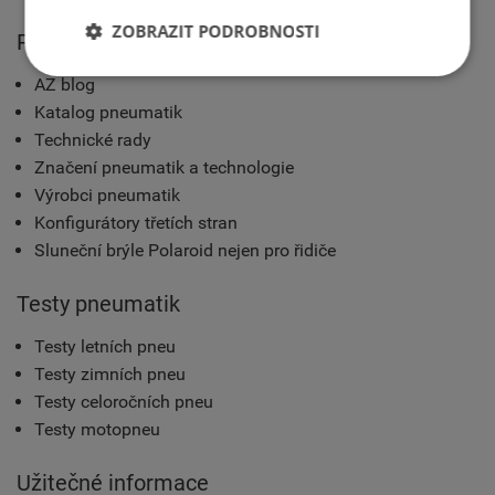
ZOBRAZIT PODROBNOSTI
Pro motoristy
AZ blog
Katalog pneumatik
Technické rady
Značení pneumatik a technologie
Výrobci pneumatik
Konfigurátory třetích stran
Sluneční brýle Polaroid nejen pro řidiče
Testy pneumatik
Testy letních pneu
Testy zimních pneu
Testy celoročních pneu
Testy motopneu
Užitečné informace