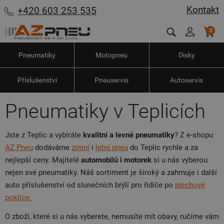
Kontakt
+420 603 253 535
0
Pneumatiky
Motopneu
Disky
Příslušenství
Pneuservis
Autoservis
Pneumatiky v Teplicích
Jste z Teplic a vybíráte
kvalitní a levné pneumatiky
? Z e-shopu
AZ Pneu
dodáváme
zimní
i
letní pneu
do Teplic rychle a za
nejlepší ceny. Majitelé
automobilů i motorek
si u nás vyberou
nejen své pneumatiky. Náš sortiment je široký a zahrnuje i další
auto příslušenství od slunečních brýlí pro řidiče po
plechové
poklice.
O zboží, které si u nás vyberete, nemusíte mít obavy, ručíme vám