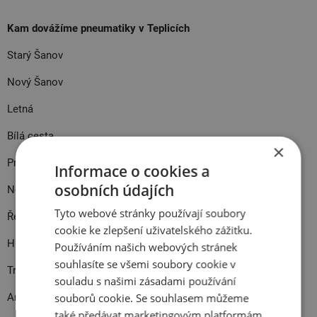
Kam dovážíme pneumatiky v Teplicích
Starý Šanov
Nový Šanov
Letná
Bílá cesta
×
Prosetice
Informace o cookies a
osobních údajích
Nová Ves
Tyto webové stránky používají soubory
Řetenice
cookie ke zlepšení uživatelského zážitku.
Hudcov
Používáním našich webových stránek
souhlasíte se všemi soubory cookie v
Trnovany
souladu s našimi zásadami používání
souborů cookie. Se souhlasem můžeme
Anger
také předávat marketingovým platformám