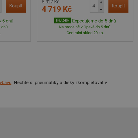
5 327 Kč
+
Koupit
Koupit
4 719 Kč
–
 5 dnů
Expedujeme do 5 dnů
SKLADEM
 dnů.
Na prodejně v Opavě do 5 dnů.
.
Centrální sklad 20 ks.
výbavu
. Nechte si pneumatiky a disky zkompletovat v