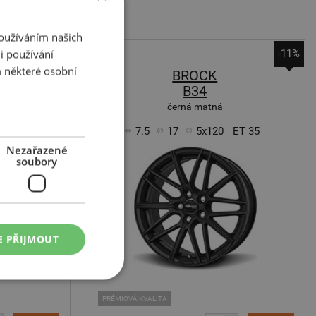
Používáním našich
i používání
-11%
-11%
 některé osobní
BROCK
B34
černá matná
ET 35
7.5
17
5x120
ET 35
Nezařazené
soubory
E PŘIJMOUT
PRÉMIOVÁ KVALITA