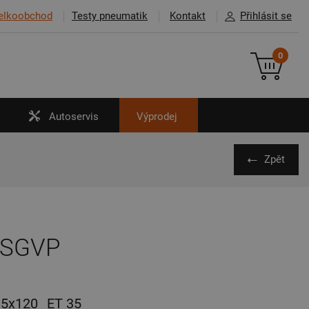
elkoobchod
Testy pneumatik
Kontakt
Přihlásit se
0
Autoservis
Výprodej
Zpět
 SGVP
5x120
ET 35