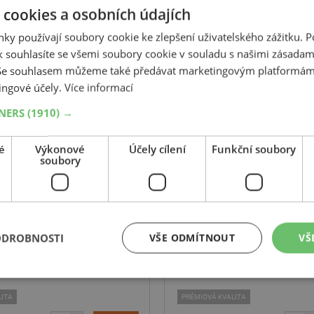
 cookies a osobních údajích
ky používají soubory cookie ke zlepšení uživatelského zážitku. 
 souhlasíte se všemi soubory cookie v souladu s našimi zásadam
-11%
 Se souhlasem můžeme také předávat marketingovým platformám
BROCK
BROCK
ingové účely.
Více informací
RC29
B24 SG
metalický titan
černý-lesklý
TNERS
(1910) →
17
5x120
ET 35
7.5
17
5x120
é
Výkonové
Účely cílení
Funkční soubory
soubory
ODROBNOSTI
VŠE ODMÍTNOUT
VŠ
LITA
PRÉMIOVÁ KVALITA