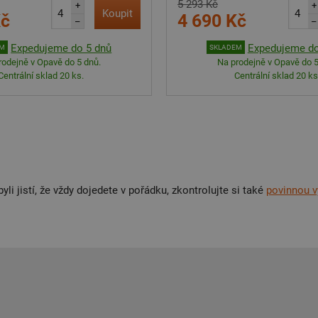
5 293 Kč
+
+
Koupit
Kč
4 690 Kč
–
–
Expedujeme do 5 dnů
Expedujeme do
EM
SKLADEM
rodejně v Opavě do 5 dnů.
Na prodejně v Opavě do 5
Centrální sklad 20 ks.
Centrální sklad 20 ks
yli jistí, že vždy dojedete v pořádku, zkontrolujte si také
povinnou 