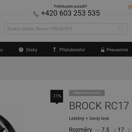
Potřebujete poradit?
V
+420 603 253 535
u
Disky
Příslušenství
Pneuservis
PRÉMIOVÁ KVALITA
-11%
BROCK RC17
Leštěný + černý lesk
Rozměry
7.5
17