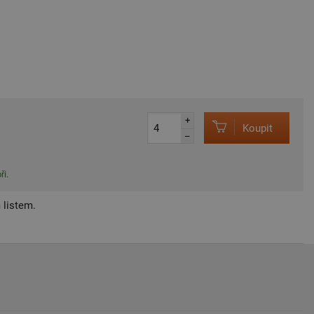
+
Koupit
–
ři.
 listem.