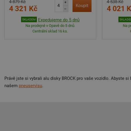
4 879 Kč
4 538 Kč
+
Koupit
4 321 Kč
4 021 
–
Expedujeme do 5 dnů
SKLADEM
SKLAD
Na prodejně v Opavě do 5 dnů.
Na p
Centrální sklad 16 ks.
Právě jste si vybrali alu disky BROCK pro vaše vozidlo. Abyste si b
našem
pneuservisu
.