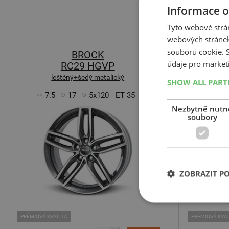
Informace o
Tyto webové strán
webových stránek
-11%
souborů cookie.
BROCK
údaje pro market
RC29 HGVP
leštěný+šedý metalický
SHOW ALL PAR
7.5
17
5x120
ET 35
7.5
Nezbytně nutn
soubory
ZOBRAZIT P
PRÉMIOVÁ KVALITA
PRÉMIOVÁ KVA