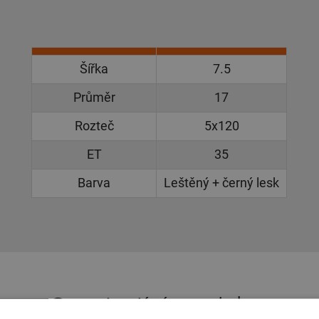
Šířka
7.5
Průměr
17
Rozteč
5x120
ET
35
Barva
Leštěný + černý lesk
Související produkty