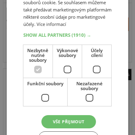
souborů cookie. Se souhlasem můžeme
také předávat marketingovým platformám
PRÉMIOVÁ KVALITA
některé osobní údaje pro marketingové
6 540 Kč
+
účely.
Více informací
Koupit
5 281 Kč
–
SHOW ALL PARTNERS
(1910) →
Expedujeme do 5 dnů
SKLADEM
Na prodejně v Opavě do 5 dnů.
Nezbytně
Výkonové
Účely
Centrální sklad 20 ks.
nutné
soubory
cílení
soubory
-21%
DOTZ
Funkční soubory
Nezařazené
soubory
Spa black
černá matná
8
18
5x114.3
ET 40
VŠE PŘIJMOUT