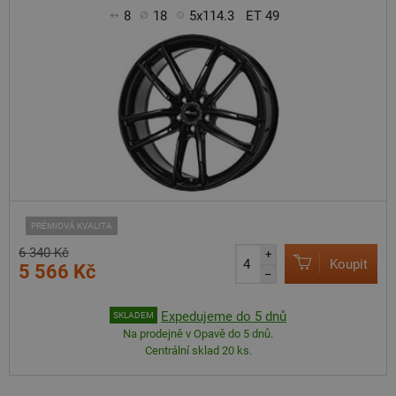
8
18
5x114.3
ET 49
PRÉMIOVÁ KVALITA
6 340 Kč
+
Koupit
5 566 Kč
–
Expedujeme do 5 dnů
SKLADEM
Na prodejně v Opavě do 5 dnů.
Centrální sklad 20 ks.