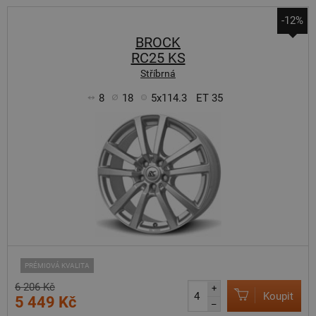
-12%
BROCK
RC25 KS
Stříbrná
8
18
5x114.3
ET 35
PRÉMIOVÁ KVALITA
6 206 Kč
+
Koupit
5 449 Kč
–