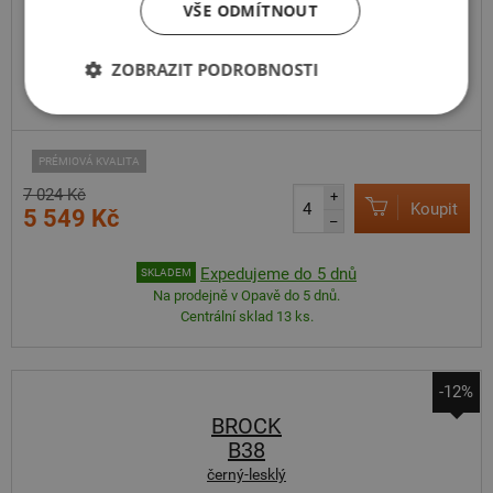
VŠE ODMÍTNOUT
ZOBRAZIT PODROBNOSTI
PRÉMIOVÁ KVALITA
7 024 Kč
+
Koupit
5 549 Kč
–
Expedujeme do 5 dnů
SKLADEM
Na prodejně v Opavě do 5 dnů.
Centrální sklad 13 ks.
-12%
BROCK
B38
černý-lesklý