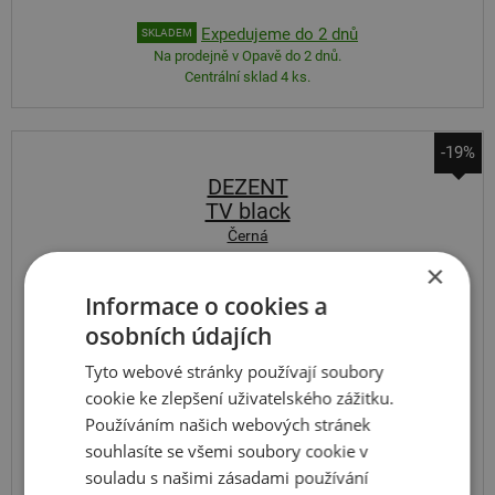
Expedujeme do 2 dnů
SKLADEM
Na prodejně v Opavě do 2 dnů.
Centrální sklad 4 ks.
-19%
DEZENT
TV black
Černá
×
8
18
5x114.3
ET 50
Informace o cookies a
osobních údajích
Tyto webové stránky používají soubory
cookie ke zlepšení uživatelského zážitku.
Používáním našich webových stránek
souhlasíte se všemi soubory cookie v
souladu s našimi zásadami používání