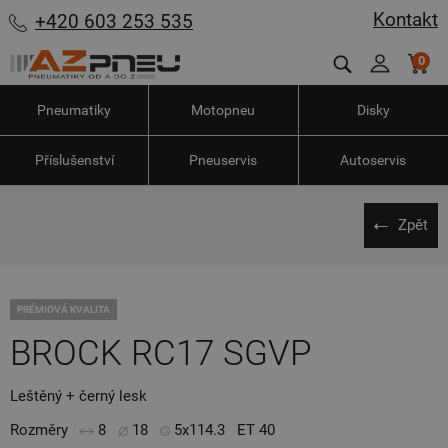
Kontakt
+420 603 253 535
0
Pneumatiky
Motopneu
Disky
Příslušenství
Pneuservis
Autoservis
Zpět
PRÉMIOVÁ KVALITA
BROCK RC17 SGVP
Leštěný + černý lesk
Rozměry
8
18
5x114.3
ET 40