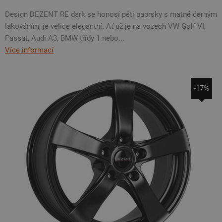
Design DEZENT RE dark se honosí pěti paprsky s matně černým
lakováním, je velice elegantní. Ať už je na vozech VW Golf VI,
Passat, Audi A3, BMW třídy 1 nebo...
Více informací
-17%