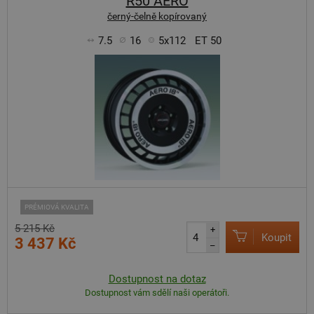
R50 AERO
černý-čelně kopírovaný
7.5
16
5x112
ET 50
PRÉMIOVÁ KVALITA
5 215 Kč
+
Koupit
3 437 Kč
–
Dostupnost na dotaz
Dostupnost vám sdělí naši operátoři.