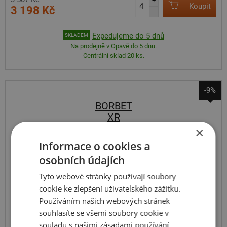
+
Koupit
3 198 Kč
–
Expedujeme do 5 dnů
SKLADEM
Na prodejně v Opavě do 5 dnů.
Centrální sklad 20 ks.
-9%
BORBET
XR
Briliantově stříbrný
×
Informace o cookies a
7.5
16
5x112
ET 45
osobních údajích
Tyto webové stránky používají soubory
cookie ke zlepšení uživatelského zážitku.
Používáním našich webových stránek
souhlasíte se všemi soubory cookie v
souladu s našimi zásadami používání