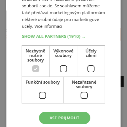
souborů cookie. Se souhlasem můžeme
také předávat marketingovým platformám
některé osobní údaje pro marketingové
PRÉMIOVÁ KVALITA
účely.
Více informací
3 507 Kč
+
Koupit
3 198 Kč
SHOW ALL PARTNERS
(1910) →
–
Nezbytně
Výkonové
Účely
Expedujeme do 5 dnů
SKLADEM
nutné
soubory
cílení
Na prodejně v Opavě do 5 dnů.
soubory
Centrální sklad 20 ks.
-9%
Funkční soubory
Nezařazené
soubory
BORBET
XR
černý-lesklý
7.5
16
5x112
ET 45
VŠE PŘIJMOUT