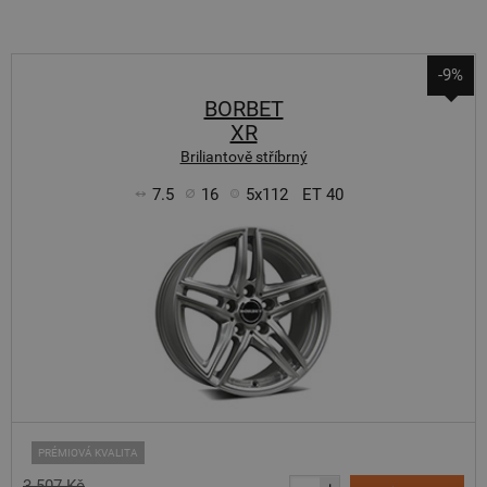
-9%
BORBET
XR
Briliantově stříbrný
7.5
16
5x112
ET 40
PRÉMIOVÁ KVALITA
3 507 Kč