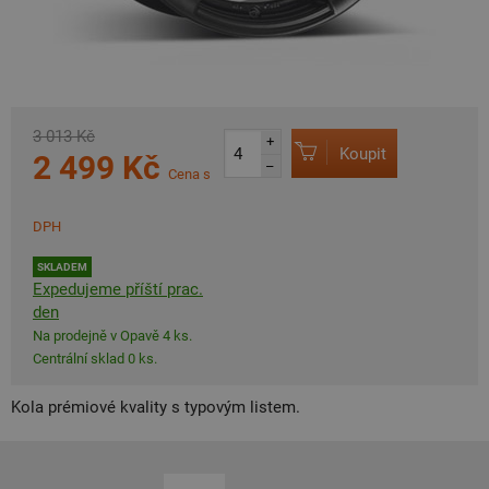
3 013 Kč
+
Koupit
2 499 Kč
–
Cena s
DPH
SKLADEM
Expedujeme příští prac.
den
Na prodejně v Opavě 4 ks.
Centrální sklad 0 ks.
Kola prémiové kvality s typovým listem.