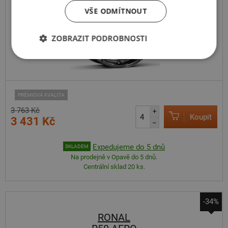
VŠE ODMÍTNOUT
ZOBRAZIT PODROBNOSTI
PRÉMIOVÁ KVALITA
3 763 Kč
+
Koupit
3 431 Kč
–
Expedujeme do 5 dnů
SKLADEM
Na prodejně v Opavě do 5 dnů.
Centrální sklad 20 ks.
-34%
RONAL