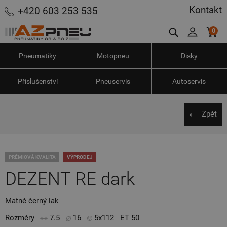
Kontakt
+420 603 253 535
0
Pneumatiky
Motopneu
Disky
Příslušenství
Pneuservis
Autoservis
Zpět
PRÉMIOVÁ KVALITA
VÝPRODEJ
DEZENT RE dark
Matně černý lak
Rozměry
7.5
16
5x112
ET 50