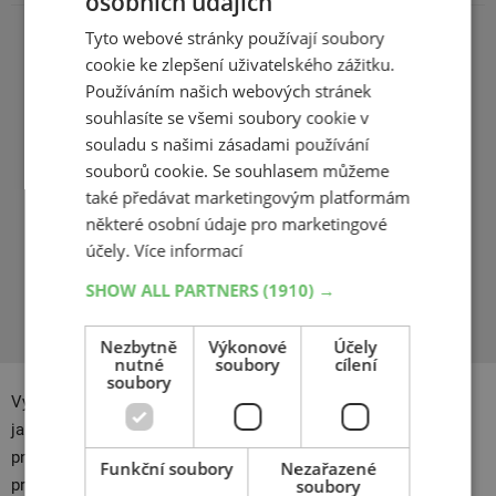
osobních údajích
Tyto webové stránky používají soubory
cookie ke zlepšení uživatelského zážitku.
Šířka
6.5
Používáním našich webových stránek
souhlasíte se všemi soubory cookie v
Průměr
15
souladu s našimi zásadami používání
Rozteč
5x110
souborů cookie. Se souhlasem můžeme
také předávat marketingovým platformám
ET
38
některé osobní údaje pro marketingové
účely.
Více informací
Barva
Titanový lesk
SHOW ALL PARTNERS
(1910) →
Nezbytně
Výkonové
Účely
nutné
soubory
cílení
soubory
Vybrali jste si alu disky RIAL. Díky nim bude vaše auto vypadat
jako z partesu. Navíc vám nabízíme kompletaci disků a
pneumatik v našem
pneuservisu
. Nezapomínejte ani na sadu
Funkční soubory
Nezařazené
soubory
pro
opravu defektů
.