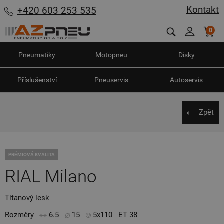
Kontakt
+420 603 253 535
0
Pneumatiky
Motopneu
Disky
Příslušenství
Pneuservis
Autoservis
Zpět
PRÉMIOVÁ KVALITA
RIAL Milano
Titanový lesk
Rozměry
6.5
15
5x110
ET 38