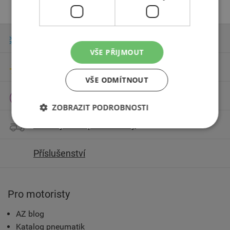
Zimní pneumatiky
VŠE PŘIJMOUT
Letní pneumatiky
VŠE ODMÍTNOUT
Celoroční pneumatiky
ZOBRAZIT PODROBNOSTI
Motocyklové pneumatiky
Příslušenství
Pro motoristy
AZ blog
Katalog pneumatik