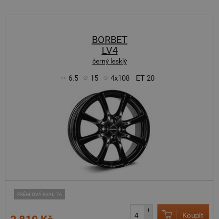
BORBET
LV4
černý lesklý
6.5
15
4x108
ET 20
PRÉMIOVÁ KVALITA
+
Koupit