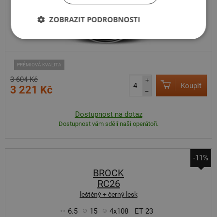
ZOBRAZIT PODROBNOSTI
PRÉMIOVÁ KVALITA
3 604 Kč
+
Koupit
3 221 Kč
–
Dostupnost na dotaz
Dostupnost vám sdělí naši operátoři.
-11%
BROCK
RC26
leštěný + černý lesk
6.5
15
4x108
ET 23