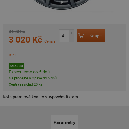
3 380 Kč
+
Koupit
3 020 Kč
–
Cena s
DPH
SKLADEM
Expedujeme do 5 dnů
Na prodejně v Opavě do 5 dnů.
Centrální sklad 20 ks.
Kola prémiové kvality s typovým listem.
Parametry