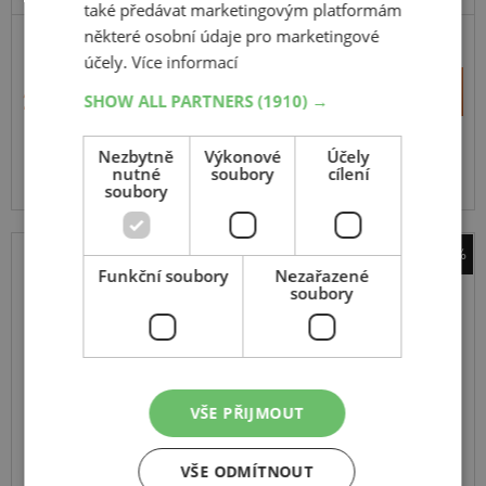
také předávat marketingovým platformám
některé osobní údaje pro marketingové
PRÉMIOVÁ KVALITA
účely.
Více informací
+
Koupit
2 819 Kč
SHOW ALL PARTNERS
(1910) →
–
Nezbytně
Výkonové
Účely
Dostupnost na dotaz
nutné
soubory
cílení
Dostupnost vám sdělí naši operátoři.
soubory
-11%
Funkční soubory
Nezařazené
BROCK
soubory
RC26
leštěný + černý lesk
6.5
15
4x108
ET 37
VŠE PŘIJMOUT
VŠE ODMÍTNOUT