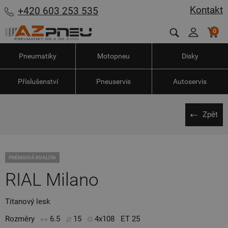
Kontakt
+420 603 253 535
0
Pneumatiky
Motopneu
Disky
Příslušenství
Pneuservis
Autoservis
Zpět
PRÉMIOVÁ KVALITA
RIAL Milano
Titanový lesk
Rozměry
6.5
15
4x108
ET 25