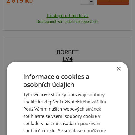
2 819 Kč
–
Dostupnost na dotaz
Dostupnost vám sdělí naši operátoři.
BORBET
LV4
černý lesklý
×
Informace o cookies a
6.5
15
4x108
ET 35
osobních údajích
Tyto webové stránky používají soubory
cookie ke zlepšení uživatelského zážitku.
Používáním našich webových stránek
souhlasíte se všemi soubory cookie v
souladu s našimi zásadami používání
souborů cookie. Se souhlasem můžeme