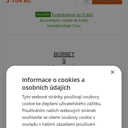
3 164 Kč
–
Expedujeme do 5 dnů
SKLADEM
Na prodejně v Opavě do 5 dnů.
Centrální sklad 12 ks.
BORBET
S
Briliantově stříbrný
×
8
17
5x112
ET 40
Informace o cookies a
osobních údajích
Tyto webové stránky používají soubory
cookie ke zlepšení uživatelského zážitku.
Používáním našich webových stránek
souhlasíte se všemi soubory cookie v
souladu s našimi zásadami používání