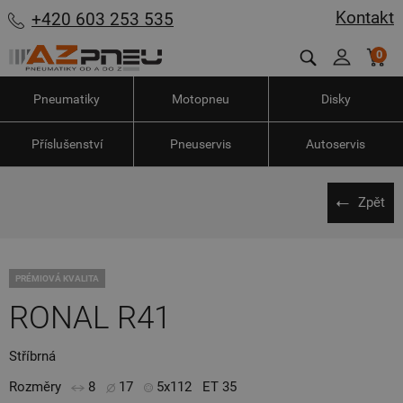
Kontakt
+420 603 253 535
0
Pneumatiky
Motopneu
Disky
Příslušenství
Pneuservis
Autoservis
Zpět
PRÉMIOVÁ KVALITA
RONAL R41
Stříbrná
Rozměry
8
17
5x112
ET 35