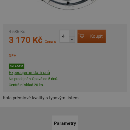
4 586 Kč
+
Koupit
3 170 Kč
–
Cena s
DPH
SKLADEM
Expedujeme do 5 dnů
Na prodejně v Opavě do 5 dnů.
Centrální sklad 20 ks.
Kola prémiové kvality s typovým listem.
Parametry