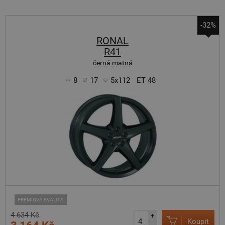
-32%
RONAL
R41
černá matná
8
17
5x112
ET 48
PRÉMIOVÁ KVALITA
4 634 Kč
+
Koupit