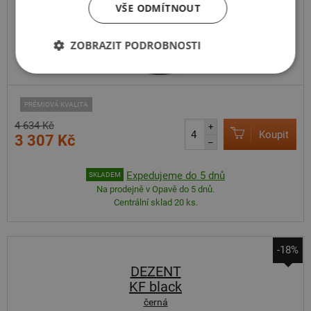
VŠE ODMÍTNOUT
ZOBRAZIT PODROBNOSTI
PRÉMIOVÁ KVALITA
4 634 Kč
+
Koupit
3 307 Kč
–
Expedujeme do 5 dnů
SKLADEM
Na prodejně v Opavě do 5 dnů.
Centrální sklad 20 ks.
-18%
DEZENT
KF black
černá