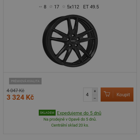
8
17
5x112
ET 49.5
PRÉMIOVÁ KVALITA
4 047 Kč
+
Koupit
3 324 Kč
–
Expedujeme do 5 dnů
SKLADEM
Na prodejně v Opavě do 5 dnů.
Centrální sklad 20 ks.