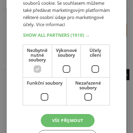
souborů cookie. Se souhlasem můžeme
také předávat marketingovým platformám
některé osobní údaje pro marketingové
PRÉMIOVÁ KVALITA
účely.
Více informací
+
Koupit
2 842 Kč
–
SHOW ALL PARTNERS
(1910) →
Dostupnost na dotaz
Nezbytně
Výkonové
Účely
Dostupnost vám sdělí naši operátoři.
nutné
soubory
cílení
soubory
-29%
Funkční soubory
Nezařazené
RONAL
soubory
R41
černá matná
8
17
5x112
ET 35
VŠE PŘIJMOUT