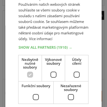
Používáním našich webových stránek
souhlasíte se všemi soubory cookie v
-19%
souladu s našimi zásadami používání
souborů cookie. Se souhlasem můžeme
14"
také předávat marketingovým platformám
poklice Oslo černo/stříbrná 14"
některé osobní údaje pro marketingové
účely.
Více informací
SHOW ALL PARTNERS
(1910) →
Nezbytně
Výkonové
Účely
nutné
soubory
cílení
soubory
Funkční soubory
Nezařazené
soubory
236 Kč
+
Koupit
191 Kč
–