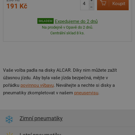
+
Koupit
191 Kč
–
Expedujeme do 2 dnů
SKLADEM
Na prodejně v Opavě do 2 dnů.
Centrální sklad 8 ks.
Vaše volba padla na disky ALCAR. Díky nim můžete zažít
úžasnou jízdu. Aby byla vaše jízda bezpečná, mějte v
pořádku
povinnou výbavu
. Neváhejte a nechte si disky a
pneumatiky zkompletovat v našem
pneuservisu
.
Zimní pneumatiky