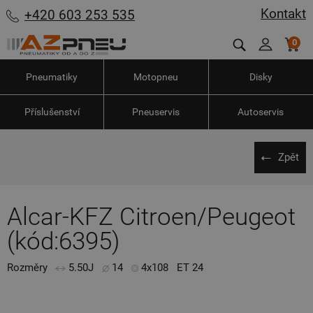
Kontakt
+420 603 253 535
0
Pneumatiky
Motopneu
Disky
Příslušenství
Pneuservis
Autoservis
Zpět
Alcar-KFZ Citroen/Peugeot
(kód:6395)
Rozměry
5.50J
14
4x108
ET 24