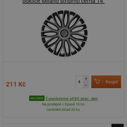
poklice Milano stříbrno černá 14"
+
Koupit
211 Kč
–
Expedujeme příští prac. den
SKLADEM
Na prodejně v Opavě 16 ks.
Centrální sklad 20 ks.