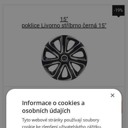
-19%
15"
poklice Livorno stříbrno černá 15"
×
Informace o cookies a
282 Kč
+
Koupit
229 Kč
osobních údajích
–
Tyto webové stránky používají soubory
Expedujeme do 2 dnů
SKLADEM
cookie ke zlepšení uživatelského zážitku.