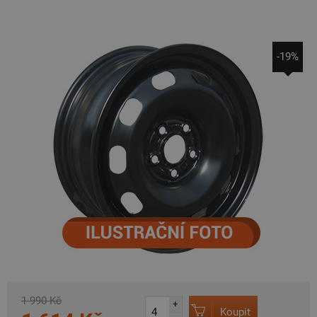
-19%
1 990 Kč
+
Koupit