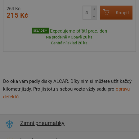
264 Kč
+
Koupit
215 Kč
–
Expedujeme příští prac. den
SKLADEM
Na prodejně v Opavě 20 ks.
Centrální sklad 20 ks.
Do oka vám padly disky ALCAR. Díky nim si můžete užít každý
kilometr jízdy. Pro jistotu s sebou vozte vždy sadu pro
opravu
defektů
.
Zimní pneumatiky