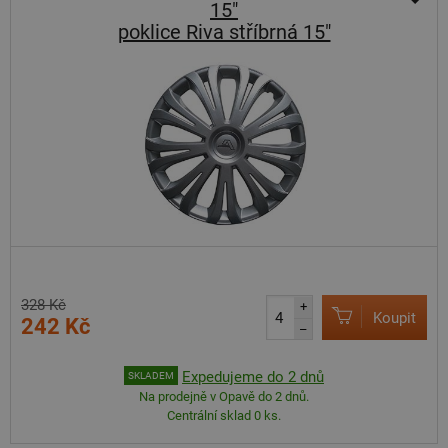
15"
poklice Riva stříbrná 15"
328 Kč
+
Koupit
242 Kč
–
Expedujeme do 2 dnů
SKLADEM
Na prodejně v Opavě do 2 dnů.
Centrální sklad 0 ks.