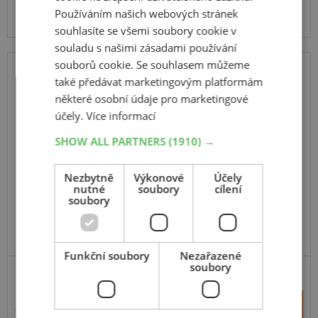
Na prodejně v Opavě do 2 dnů.
Používáním našich webových stránek
Centrální sklad 20 ks.
souhlasíte se všemi soubory cookie v
souladu s našimi zásadami používání
souborů cookie. Se souhlasem můžeme
také předávat marketingovým platformám
15"
některé osobní údaje pro marketingové
poklice Milano stříbrno černá 15"
účely.
Více informací
SHOW ALL PARTNERS
(1910) →
Nezbytně
Výkonové
Účely
nutné
soubory
cílení
soubory
Funkční soubory
Nezařazené
soubory
+
Koupit
227 Kč
–