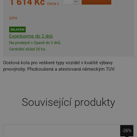
1 614 Kč
–
Cena s
DPH
SKLADEM
Expedujeme do 2 dnů
Na prodejně v Opavě do 2 dnů.
Centrální sklad 20 ks.
Ocelová kola pro veškeré typy vozidel v kvalitě výbavy
prvovýroby. Přezkoušená a atestovaná německým TUV.
Související produkty
-26%