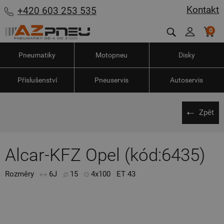
Kontakt
+420 603 253 535
0
Pneumatiky
Motopneu
Disky
Příslušenství
Pneuservis
Autoservis
Zpět
Alcar-KFZ Opel (kód:6435)
Rozměry
6J
15
4x100
ET 43