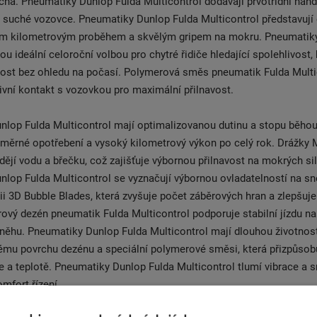
ha. Pneumatiky Dunlop Fulda Multicontrol dodávají prvotřídní hand
a suché vozovce. Pneumatiky Dunlop Fulda Multicontrol představuj
ým kilometrovým proběhem a skvělým gripem na mokru. Pneumatik
ou ideální celoroční volbou pro chytré řidiče hledající spolehlivost
nost bez ohledu na počasí. Polymerová směs pneumatik Fulda Multi
tivní kontakt s vozovkou pro maximální přilnavost.
lop Fulda Multicontrol mají optimalizovanou dutinu a stopu běhou
oměrné opotřebení a vysoký kilometrový výkon po celý rok. Drážky 
dějí vodu a břečku, což zajišťuje výbornou přilnavost na mokrých sil
lop Fulda Multicontrol se vyznačují výbornou ovladatelností na sn
ii 3D Bubble Blades, která zvyšuje počet záběrových hran a zlepšuje
ový dezén pneumatik Fulda Multicontrol podporuje stabilní jízdu 
něhu. Pneumatiky Dunlop Fulda Multicontrol mají dlouhou životnost
ému povrchu dezénu a speciální polymerové směsi, která přizpůsob
 a teplotě. Pneumatiky Dunlop Fulda Multicontrol tlumí vibrace a sn
omfort řízení.