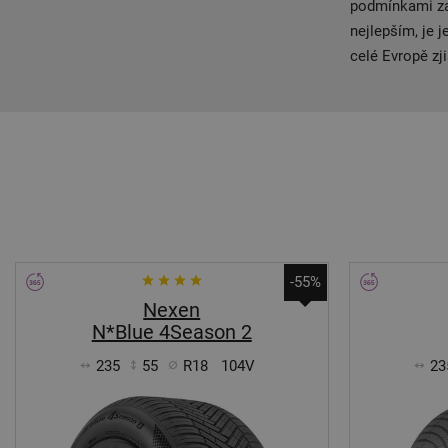
podmínkami zah
nejlepším, je 
celé Evropě zji
-55%
Nexen
N*Blue 4Season 2
235
55
R18
104V
23