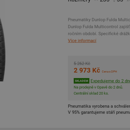
Pneumatiky Dunlop Fulda Multic
Dunlop Fulda Multicontrol zajišť
ročním období. Specifické drážk
Více informací
5 262 Kč
2 973 Kč
Cena s DPH
Expedujeme do 2 dn
SKLADEM
Na prodejně v Opavě do 2 dnů.
Centrální sklad 20 ks.
Pneumatika vyrobena a schválen
V 95% garantujeme stáří pneumat