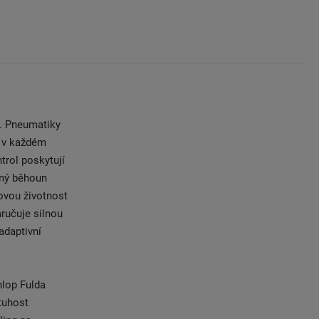
y. Pneumatiky
t v každém
trol poskytují
aný běhoun
ovou životnost
ručuje silnou
adaptivní
nlop Fulda
 tuhost