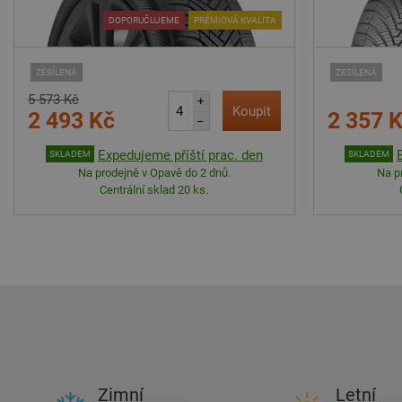
DOPORUČUJEME
PRÉMIOVÁ KVALITA
ZESÍLENÁ
ZESÍLENÁ
5 573 Kč
+
Koupit
2 493 Kč
2 357 
–
Expedujeme příští prac. den
SKLADEM
SKLADEM
Na prodejně v Opavě do 2 dnů.
Na p
Centrální sklad 20 ks.
Zimní
Letní