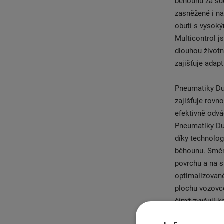
běhounu za suc
zasněžené i n
obutí s vysok
Multicontrol js
dlouhou život
zajišťuje adap
Pneumatiky Dun
zajišťuje rovn
efektivně odvá
Pneumatiky Dun
díky technolog
běhounu. Směr
povrchu a na s
optimalizovan
plochu vozovce
čímž zvyšují k