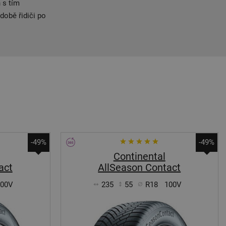
 s tím
době řidiči po
-49%
-49%
Continental
act
AllSeason Contact
100V
235
55
R18
100V