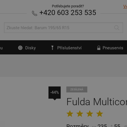
Potřebujete poradit?
V
+420 603 253 535
u
Disky
Příslušenství
Pneuservis
ZESÍLENÁ
-44%
Fulda Multico
Rozměry
235
55