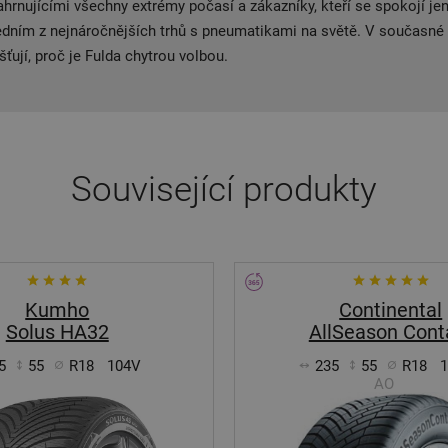
rnujícími všechny extrémy počasí a zákazníky, kteří se spokojí jen
jedním z nejnáročnějších trhů s pneumatikami na světě. V současné 
šťují, proč je Fulda chytrou volbou.
Související produkty
Kumho
Continental
Solus HA32
AllSeason Cont
5
55
R18
104V
235
55
R18
AO