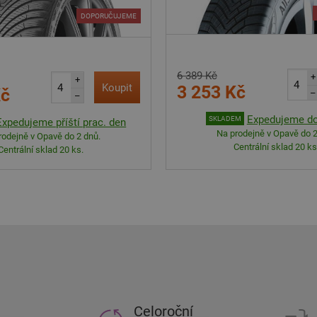
DOPORUČUJEME
6 389 Kč
+
+
Koupit
3 253 Kč
Kč
–
–
Expedujeme do
SKLADEM
Expedujeme příští prac. den
Na prodejně v Opavě do 2
rodejně v Opavě do 2 dnů.
Centrální sklad 20 ks
Centrální sklad 20 ks.
Celoroční