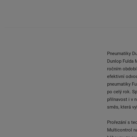
Pneumatiky Du
Dunlop Fulda M
ročním období.
efektivní odv
pneumatiky Ful
po celý rok. S
přilnavost i v
směs, která vy
Prořezání s t
Multicontrol na