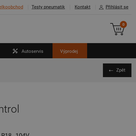
elkoobchod
Testy pneumatik
Kontakt
Přihlásit se
0
Autoservis
Výprodej
Zpět
ntrol
R18
104V