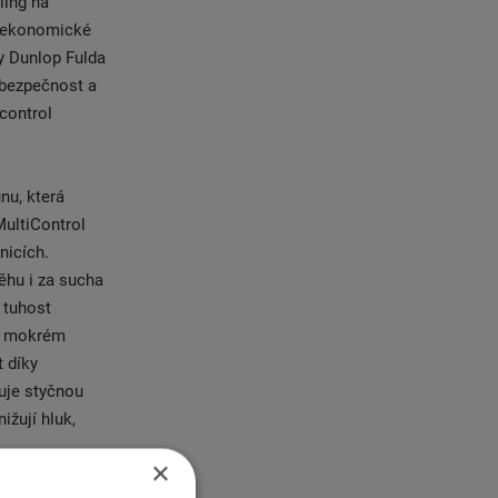
ling na
í ekonomické
y Dunlop Fulda
, bezpečnost a
control
nu, která
MultiControl
nicích.
ěhu i za sucha
 tuhost
na mokrém
 díky
uje styčnou
ižují hluk,
×