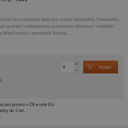
ontrol jsou celoroční pneu pro osobní automobily. Pneumatiky
ují vynikající ovladatelnost a excelentní přilnavost v každém
y MultiControl u pneumatik Dunlop...
+
Koupit
–
ů
a pro provoz v ČR a celé EU.
iky do 2 let.