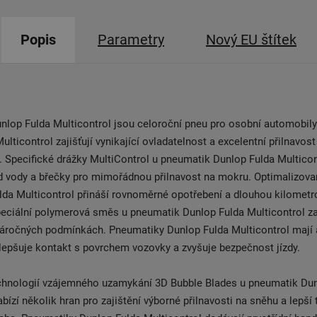
Popis
Parametry
Nový EU štítek
nlop Fulda Multicontrol jsou celoroční pneu pro osobní automobil
ulticontrol zajišťují vynikající ovladatelnost a excelentní přilnavos
 Specifické drážky MultiControl u pneumatik Dunlop Fulda Multicon
od vody a břečky pro mimořádnou přilnavost na mokru. Optimalizov
da Multicontrol přináší rovnoměrné opotřebení a dlouhou kilometr
peciální polymerová směs u pneumatik Dunlop Fulda Multicontrol za
 náročných podmínkách. Pneumatiky Dunlop Fulda Multicontrol mají 
lepšuje kontakt s povrchem vozovky a zvyšuje bezpečnost jízdy.
echnologií vzájemného uzamykání 3D Bubble Blades u pneumatik Du
bízí několik hran pro zajištění výborné přilnavosti na sněhu a lepší