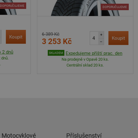
DOPORUČUJEME
DOPORUČUJEME
6 389 Kč
+
Koupit
Koupit
3 253 Kč
–
 2 dnů
Expedujeme příští prac. den
SKLADEM
 dnů.
Na prodejně v Opavě 20 ks.
.
Centrální sklad 20 ks.
Motocyklové
Příslušenství