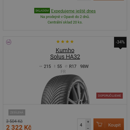
Expedujeme ještě dnes
SKLADEM
Na prodejně v Opavě do 2 dnů.
Centrální sklad 20 ks.
-34%
Kumho
Solus HA32
215
55
R17
98W
FR
DOPORUČUJEME
ZESÍLENÁ
3 504 Kč
+
Koupit
2 322 Kč
–