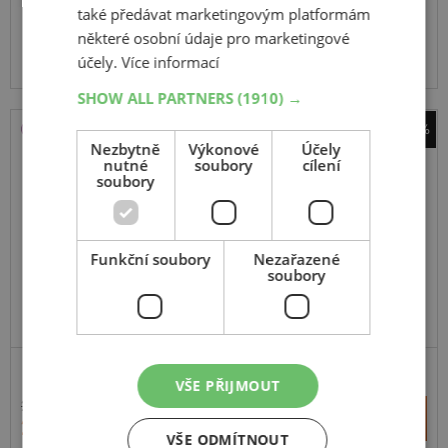
také předávat marketingovým platformám
Expedujeme ještě dnes
SKLADEM
některé osobní údaje pro marketingové
Na prodejně v Opavě do 2 dnů.
účely.
Více informací
Centrální sklad 20 ks.
SHOW ALL PARTNERS
(1910) →
-18%
Nezbytně
Výkonové
Účely
Sailun
nutné
soubory
cílení
Atrezzo 4 Season Pro
soubory
215
55
R17
98W
Funkční soubory
Nezařazené
soubory
SUPER KVALITA/VÝKON
VŠE PŘIJMOUT
2 668 Kč
+
Koupit
2 175 Kč
–
VŠE ODMÍTNOUT