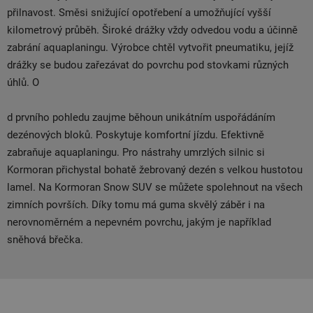
přilnavost. Směsi snižující opotřebení a umožňující vyšší
kilometrový průběh. Široké drážky vždy odvedou vodu a účinně
zabrání aquaplaningu. Výrobce chtěl vytvořit pneumatiku, jejíž
drážky se budou zařezávat do povrchu pod stovkami různých
úhlů. O
d prvního pohledu zaujme běhoun unikátním uspořádáním
dezénových bloků. Poskytuje komfortní jízdu. Efektivně
zabraňuje aquaplaningu. Pro nástrahy umrzlých silnic si
Kormoran přichystal bohatě žebrovaný dezén s velkou hustotou
lamel. Na Kormoran Snow SUV se můžete spolehnout na všech
zimních površích. Díky tomu má guma skvělý záběr i na
nerovnoměrném a nepevném povrchu, jakým je například
sněhová břečka.