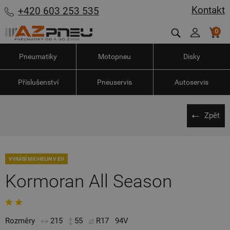
Kontakt
+420 603 253 535
0
Pneumatiky
Motopneu
Disky
Příslušenství
Pneuservis
Autoservis
Zpět
VYRÁBÍ MICHELIN V EU
Kormoran All Season
Rozměry
215
55
R17
94V