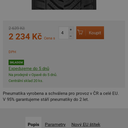
2 639 Kč
+
Koupit
2 234 Kč
–
Cena s
DPH
SKLADEM
Expedujeme do 5 dnů
Na prodejně v Opavě do 5 dnů.
Centrální sklad 20 ks.
Pneumatika vyrobena a schválena pro provoz v ČR a celé EU.
V 95% garantujeme stáří pneumatiky do 2 let.
Popis
Parametry
Nový EU štítek