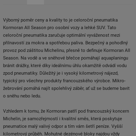
Výborný poměr ceny a kvality to je celoroční pneumatika
Kormoran All Season pro osobní vozy a lehké SUV. Tato
celoroční pneumatika zaručuje optimální vyváženost mezi
přilnavostí za mokra a spotřebou paliva. Bezpečný a pohodlný
provoz pod záštitou Michelinu, přesně to definuje Kormoran All
Season. Na vodě a ve sněhové břečce pomáhají aquaplaningu
bránit drážky, které díky ideálnímu úhlu okamžitě odvádí vodu
zpod pneumatiky. Důležitý je i vysoký kilometrový nájezd,
typický pro všechny produkty francouzského výrobce. Mikro-
žebrování pomáhá najít spolehlivý záběr, ať už se budeme bavit
o sněhu nebo ledu.
Vzhledem k tomu, že Kormoran patří pod francouzský koncern
Michelin, je samozřejmostí i kvalitní směs, která poskytuje
pneumatice malý valivý odpor a tím vám šetří peníze. Vyšší
kilometrový průběh. Mohutné dezénové bloky najdou vždy