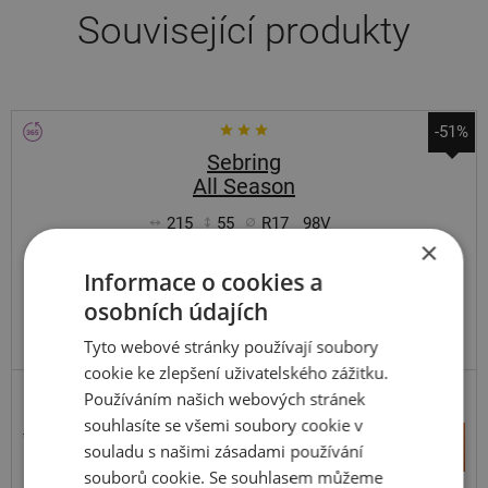
Související produkty
-51%
Sebring
All Season
215
55
R17
98V
×
Informace o cookies a
osobních údajích
DOPORUČUJEME
VYRÁBÍ MICHELIN V EU
Tyto webové stránky používají soubory
cookie ke zlepšení uživatelského zážitku.
Používáním našich webových stránek
souhlasíte se všemi soubory cookie v
3 558 Kč
+
Koupit
souladu s našimi zásadami používání
1 740 Kč
–
souborů cookie. Se souhlasem můžeme