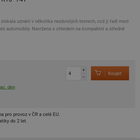
kala uznání v několika nezávislých teste​ch, což ji řadí mezi
obní automobily. Navržena s ohledem na kompaktní a středně
+
Koupit
–
rac. den
a pro provoz v ČR a celé EU.
iky do 2 let.