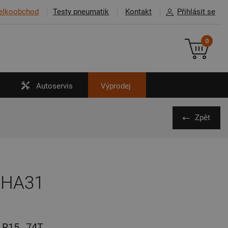
elkoobchod
Testy pneumatik
Kontakt
Přihlásit se
0
Autoservis
Výprodej
Zpět
 HA31
R15
74T