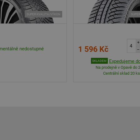
SUPER KVALITA/VÝKON
SUPER
+
1 596 Kč
entálně nedostupné
–
Expedujeme do
SKLADEM
Na prodejně v Opavě do 2
Centrální sklad 20 ks