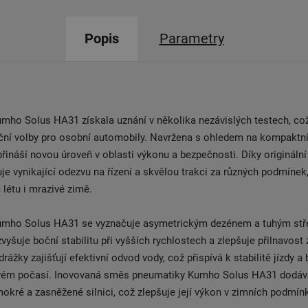
Popis
Parametry
ho Solus HA31 získala uznání v několika nezávislých teste​ch, což 
oční volby pro osobní automobily. Navržena s ohledem na kompaktní
 přináší novou úroveň v oblasti výkonu a bezpečnosti. Díky origináln
je vynikající odezvu na řízení a skvělou trakci za různých podmínek
 létu i mrazivé zimě.
mho Solus HA31 se vyznačuje asymetrickým dezénem a tuhým st
zvyšuje boční stabilitu při vyšších rychlostech a zlepšuje přilnavost
rážky zajišťují efektivní odvod vody, což přispívá k stabilitě jízdy
štivém počasí. Inovovaná směs pneumatiky Kumho Solus HA31 dodá
mokré a zasněžené silnici, což zlepšuje její výkon v zimních podmín