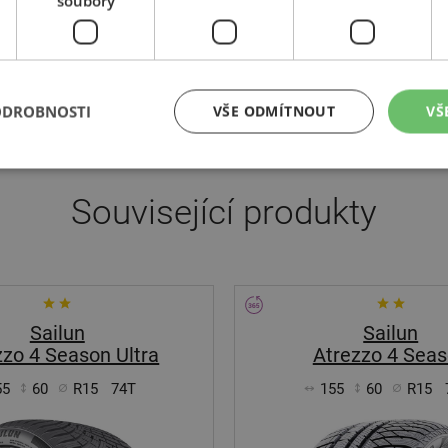
soubory
ího prostředí a používá ve svých pneumatikách řadu recyklovaných 
ho jsou dobrou volbou pro řidiče, kteří hledají vysoce kvalitní, c
olečnost nabízí širokou škálu pneumatik pro různé typy vozidel a j
ODROBNOSTI
VŠE ODMÍTNOUT
VŠ
Související produkty
Sailun
Sailun
zzo 4 Season Ultra
Atrezzo 4 Sea
55
60
R15
74T
155
60
R15