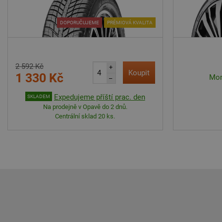
DOPORUČUJEME
PRÉMIOVÁ KVALITA
2 592 Kč
+
Koupit
1 330 Kč
Mom
–
Expedujeme příští prac. den
SKLADEM
Na prodejně v Opavě do 2 dnů.
Centrální sklad 20 ks.