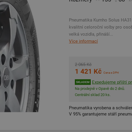
Pneumatika Kumho Solus HA31 zís
kvalitní celoroční volby pro os
velká vozidla, přináší...
Více informací
2 065 Kč
1 421 Kč
Cena s DPH
Expedujeme příští p
SKLADEM
Na prodejně v Opavě do 2 dnů.
Centrální sklad 20 ks.
Pneumatika vyrobena a schválen
V 95% garantujeme stáří pneumat