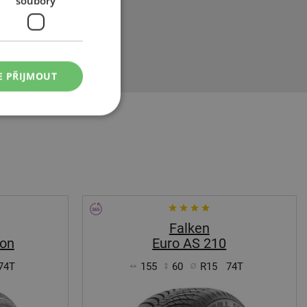
soubory
materiálů.
enově dostupné
ízdních
E PŘIJMOUT
Falken
son
Euro AS 210
74T
155
60
R15
74T