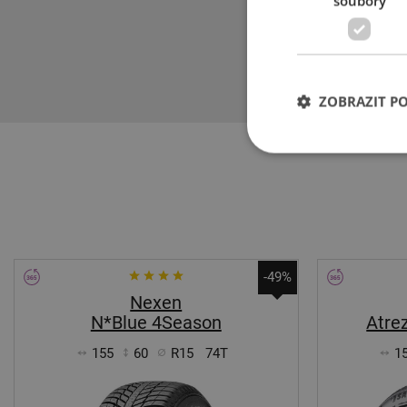
soubory
ochraně životn
Pneumatiky Kum
pneumatiky. Sp
podmínek.
ZOBRAZIT P
-49%
Nexen
N*Blue 4Season
Atre
155
60
R15
74T
1