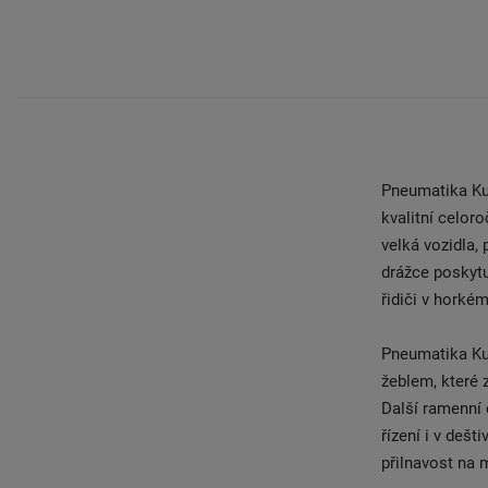
Pneumatika Kum
kvalitní celor
velká vozidla,
drážce poskytu
řidiči v horkém
Pneumatika Ku
žeblem, které 
Další ramenní d
řízení i v de
přilnavost na 