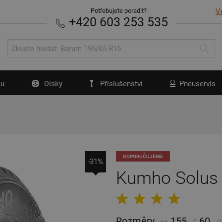
Potřebujete poradit?
V
+420 603 253 535
u
Disky
Příslušenství
Pneuservis
DOPORUČUJEME
-31%
Kumho Solus
Rozměry
155
60