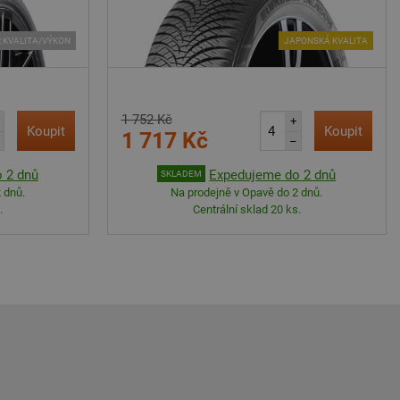
 KVALITA/VÝKON
JAPONSKÁ KVALITA
1 752 Kč
+
Koupit
Koupit
1 717 Kč
–
 2 dnů
Expedujeme do 2 dnů
SKLADEM
 dnů.
Na prodejně v Opavě do 2 dnů.
.
Centrální sklad 20 ks.