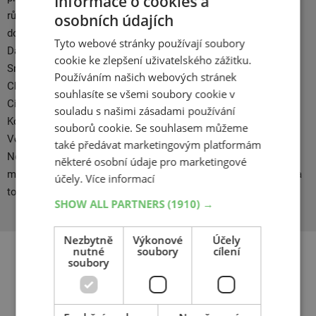
Informace o cookies a
různé typy vozidel a jízdních podmínek. Kumho je dlouholetým
osobních údajích
dodavatelem pneu pro domácí výrobce vozidel Hyundai, KIA,
Tyto webové stránky používají soubory
Daewoo a v Evropě spolupracuje se značkami Mercedes Benz,
cookie ke zlepšení uživatelského zážitku.
Smart,VW, BMW, Mitsubishi. Na americkém kontinentě Ford,
Používáním našich webových stránek
Chrysler, Hyundai, GM a na asijském trhu Renault, Peugeot a
souhlasíte se všemi soubory cookie v
Citroen. Nově se montují pneumatiky Kumho na VW Polo.
souladu s našimi zásadami používání
Kontrakt s koncernem VW po sérii náročných testů, které
souborů cookie. Se souhlasem můžeme
Volkswagen uskutečnil na testovacích tratích Continentalu v
také předávat marketingovým platformám
Německu, americkém Texasu a Mexiku. Kumho, jako jeden z
některé osobní údaje pro marketingové
mála výrobců zvládá technologii výroby leteckých pneumatik, a
účely.
Více informací
to jak pro stíhací stroje F 16, tak i pro Boeingy 747.
SHOW ALL PARTNERS
(1910) →
Nezbytně
Výkonové
Účely
nutné
soubory
cílení
soubory
Související produkty