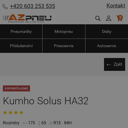
Kontakt
+420 603 253 535
0
Pneumatiky
Motopneu
Disky
Příslušenství
Pneuservis
Autoservis
Zpět
DOPORUČUJEME
Kumho Solus HA32
Rozměry
175
65
R15
84H