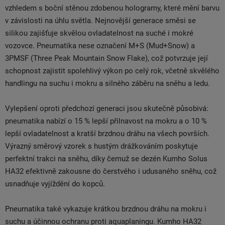
vzhledem s boční stěnou zdobenou hologramy, které mění barvu
v závislosti na úhlu světla. Nejnovější generace směsi se
silikou zajišťuje skvělou ovladatelnost na suché i mokré
vozovce. Pneumatika nese označení M+S (Mud+Snow) a
3PMSF (Three Peak Mountain Snow Flake), což potvrzuje její
schopnost zajistit spolehlivý výkon po celý rok, včetně skvělého
handlingu na suchu i mokru a silného záběru na sněhu a ledu.
Vylepšení oproti předchozí generaci jsou skutečně působivá:
pneumatika nabízí o 15 % lepší přilnavost na mokru a o 10 %
lepší ovladatelnost a kratší brzdnou dráhu na všech površích.
Výrazný směrový vzorek s hustým drážkováním poskytuje
perfektní trakci na sněhu, díky čemuž se dezén Kumho Solus
HA32 efektivně zakousne do čerstvého i udusaného sněhu, což
usnadňuje vyjíždění do kopců.
Pneumatika také vykazuje krátkou brzdnou dráhu na mokru i
suchu a účinnou ochranu proti aquaplaningu. Kumho HA32