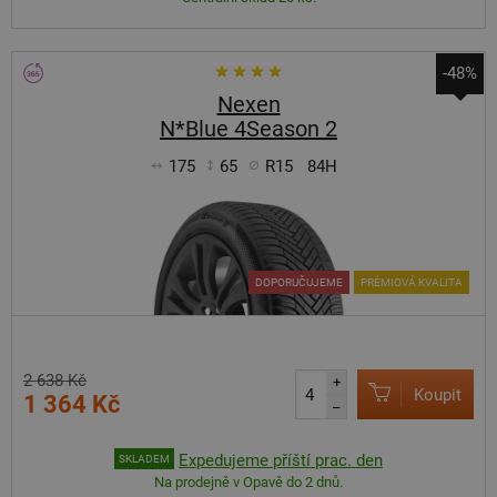
-48%
Nexen
N*Blue 4Season 2
175
65
R15
84H
DOPORUČUJEME
PRÉMIOVÁ KVALITA
2 638 Kč
+
Koupit
1 364 Kč
–
Expedujeme příští prac. den
SKLADEM
Na prodejně v Opavě do 2 dnů.