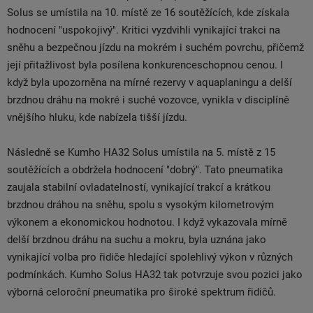
Solus se umístila na 10. místě ze 16 soutěžících, kde získala
hodnocení "uspokojivý". Kritici vyzdvihli vynikající trakci na
sněhu a bezpečnou jízdu na mokrém i suchém povrchu, přičemž
její přitažlivost byla posílena konkurenceschopnou cenou. I
když byla upozorněna na mírné rezervy v aquaplaningu a delší
brzdnou dráhu na mokré i suché vozovce, vynikla v disciplíně
vnějšího hluku, kde nabízela tišší jízdu.
Následně se Kumho HA32 Solus umístila na 5. místě z 15
soutěžících a obdržela hodnocení "dobrý". Tato pneumatika
zaujala stabilní ovladatelností, vynikající trakcí a krátkou
brzdnou dráhou na sněhu, spolu s vysokým kilometrovým
výkonem a ekonomickou hodnotou. I když vykazovala mírně
delší brzdnou dráhu na suchu a mokru, byla uznána jako
vynikající volba pro řidiče hledající spolehlivý výkon v různých
podmínkách. Kumho Solus HA32 tak potvrzuje svou pozici jako
výborná celoroční pneumatika pro široké spektrum řidičů.