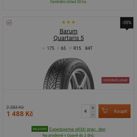
Centrální sklad 20 ks.
-35%
Barum
Quartaris 5
175
65
R15
84T
DOPORUČUJEME
2 283 Kč
+
Koupit
1 488 Kč
–
Expedujeme příští prac. den
SKLADEM
Na prodejně v Opavě do 2 dnů.