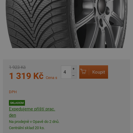
1 923 Kč
+
Koupit
1 319 Kč
–
Cena s
DPH
SKLADEM
Expedujeme příští prac.
den
Na prodejně v Opavě do 2 dnů.
Centrální sklad 20 ks.