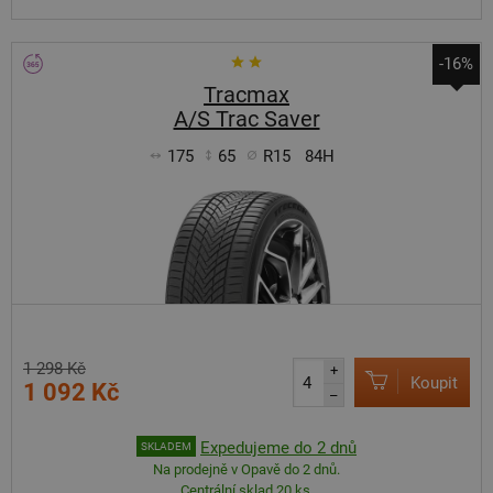
-16%
Tracmax
A/S Trac Saver
175
65
R15
84H
1 298 Kč
+
Koupit
1 092 Kč
–
Expedujeme do 2 dnů
SKLADEM
Na prodejně v Opavě do 2 dnů.
Centrální sklad 20 ks.