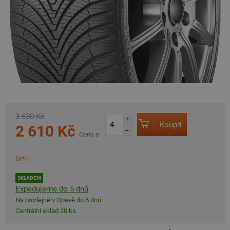
3 630 Kč
+
Koupit
2 610 Kč
–
Cena s
DPH
SKLADEM
Expedujeme do 5 dnů
Na prodejně v Opavě do 5 dnů.
Centrální sklad 20 ks.