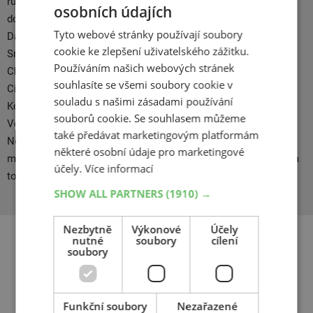
různé typy vozidel a jízdních podmínek. Kumho je dlouholetým
osobních údajích
dodavatelem pneu pro domácí výrobce vozidel Hyundai, KIA,
Tyto webové stránky používají soubory
Daewoo a v Evropě spolupracuje se značkami Mercedes Benz,
cookie ke zlepšení uživatelského zážitku.
Smart,VW, BMW, Mitsubishi. Na americkém kontinentě Ford,
Používáním našich webových stránek
Chrysler, Hyundai, GM a na asijském trhu Renault, Peugeot a
souhlasíte se všemi soubory cookie v
Citroen. Nově se montují pneumatiky Kumho na VW Polo.
souladu s našimi zásadami používání
Kontrakt s koncernem VW po sérii náročných testů, které
souborů cookie. Se souhlasem můžeme
Volkswagen uskutečnil na testovacích tratích Continentalu v
také předávat marketingovým platformám
Německu, americkém Texasu a Mexiku. Kumho, jako jeden z
některé osobní údaje pro marketingové
mála výrobců zvládá technologii výroby leteckých pneumatik, a
účely.
Více informací
to jak pro stíhací stroje F 16, tak i pro Boeingy 747.
SHOW ALL PARTNERS
(1910) →
Nezbytně
Výkonové
Účely
nutné
soubory
cílení
soubory
Související produkty
Funkční soubory
Nezařazené