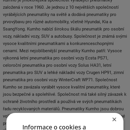
Kumho je jihokorejská společnost vyrábějící pneumatiky
založená v roce 1960. Je jednou z 10 největších společností
vyrábějících pneumatiky na světě a dodává pneumatiky pro
prvovýbavu pro různé automobilky, včetně Hyundai, Kia a
SsangYong. Kumho nabízí širokou škálu pneumatik pro osobní
vozy, nákladní vozy, SUV a autobusy. Společnost je známá svými
vysoce kvalitními pneumatikami a konkurenceschopnými
cenami. Mezi nejoblíbenější pneumatiky Kumho patří: Vysoce
výkonná letní pneumatika pro osobní vozy Ecsta PS71,
celoroční pneumatika pro osobní vozy Solus HA31, letní
pneumatika pro SUV a lehké nákladní vozy Crugen HP91, zimní
pneumatika pro osobní vozy WinterCraft WP71. Společnost
Kumho se zavázala vyrábět vysoce kvalitní pneumatiky, které
jsou bezpečné a spolehlivé. Společnost má také silný závazek k
ochraně životního prostředí a používá ve svých pneumatikách
řadu recyklovaných materiálů. Pneumatiky Kumho jsou dobrou
volbou pro řidiče, kteří hledají vysoce kvalitní, cenově dostupné
×
pneumatiky. Společnost nabízí širokou škálu pneumatik pro
Informace o cookies a