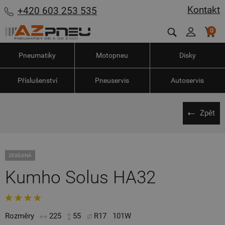
Kontakt
+420 603 253 535
0
Pneumatiky
Motopneu
Disky
Příslušenství
Pneuservis
Autoservis
Zpět
ZESÍLENÁ
Kumho Solus HA32
Rozměry
225
55
R17
101W