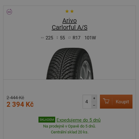
Arivo
Carlorful A/S
225
55
R17
101W
2 444 Kč
+
Koupit
2 394 Kč
–
Expedujeme do 5 dnů
SKLADEM
Na prodejně v Opavě do 5 dnů.
Centrální sklad 20 ks.