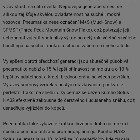
v závislosti na úhlu světla. Nejnovější generace směsi se
silikou zajišťuje skvělou ovladatelnost na suché i mokré
vozovce. Pneumatika nese označení M+S (Mud+Snow) a
3PMSF (Three Peak Mountain Snow Flake), což potvrzuje její
schopnost zajistit spolehlivý výkon po celý rok, včetně skvělého
handlingu na suchu i mokru a silného záběru na sněhu a ledu.
Vylepšení oproti předchozí generaci jsou skutečně působivá:
pneumatika nabízí o 15 % lepší přilnavost na mokru a o 10 %
lepší ovladatelnost a kratší brzdnou dráhu na všech površích.
Výrazný směrový vzorek s hustým drážkováním poskytuje
perfektní trakci na sněhu, díky čemuž se dezén Kumho Solus
HA32 efektivně zakousne do čerstvého i udusaného sněhu, což
usnadňuje vyjíždění do kopců.
Pneumatika také vykazuje krátkou brzdnou dráhu na mokru i
suchu a účinnou ochranu proti aquaplaningu. Kumho HA32
Solus se umístila na 10. místě ze 16 soutěžících, kde získala