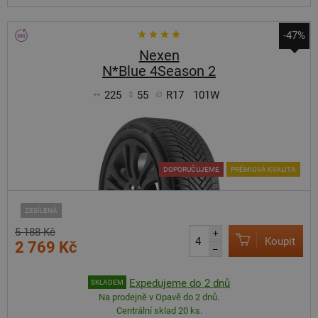
-47%
Nexen
N*Blue 4Season 2
225
55
R17
101W
DOPORUČUJEME
PRÉMIOVÁ KVALITA
ZESÍLENÁ
5 188 Kč
+
Koupit
2 769 Kč
–
Expedujeme do 2 dnů
SKLADEM
Na prodejně v Opavě do 2 dnů.
Centrální sklad 20 ks.