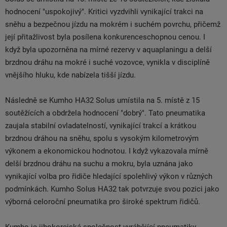
hodnocení "uspokojivý". Kritici vyzdvihli vynikající trakci na
sněhu a bezpečnou jízdu na mokrém i suchém povrchu, přičemž
její přitažlivost byla posílena konkurenceschopnou cenou. I
když byla upozorněna na mírné rezervy v aquaplaningu a delší
brzdnou dráhu na mokré i suché vozovce, vynikla v disciplíně
vnějšího hluku, kde nabízela tišší jízdu.
Následně se Kumho HA32 Solus umístila na 5. místě z 15
soutěžících a obdržela hodnocení "dobrý". Tato pneumatika
zaujala stabilní ovladatelností, vynikající trakcí a krátkou
brzdnou dráhou na sněhu, spolu s vysokým kilometrovým
výkonem a ekonomickou hodnotou. I když vykazovala mírně
delší brzdnou dráhu na suchu a mokru, byla uznána jako
vynikající volba pro řidiče hledající spolehlivý výkon v různých
podmínkách. Kumho Solus HA32 tak potvrzuje svou pozici jako
výborná celoroční pneumatika pro široké spektrum řidičů.