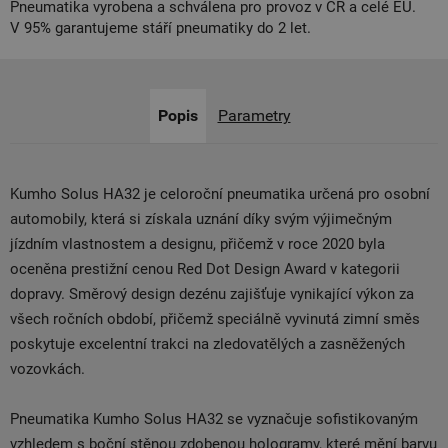
Pneumatika vyrobena a schválena pro provoz v ČR a celé EU.
V 95% garantujeme stáří pneumatiky do 2 let.
Popis
Parametry
Kumho Solus HA32 je celoroční pneumatika určená pro osobní
automobily, která si získala uznání díky svým výjimečným
jízdním vlastnostem a designu, přičemž v roce 2020 byla
oceněna prestižní cenou Red Dot Design Award v kategorii
dopravy. Směrový design dezénu zajišťuje vynikající výkon za
všech ročních období, přičemž speciálně vyvinutá zimní směs
poskytuje excelentní trakci na zledovatělých a zasněžených
vozovkách.
Pneumatika Kumho Solus HA32 se vyznačuje sofistikovaným
vzhledem s boční stěnou zdobenou hologramy, které mění barvu