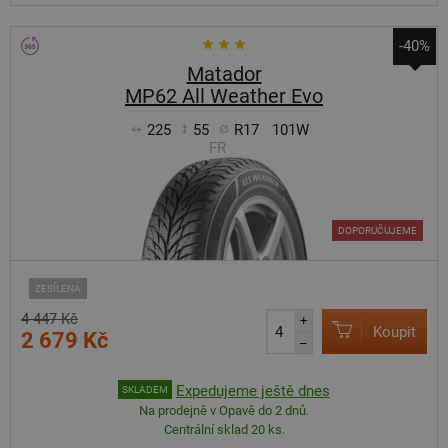
-40%
Matador
MP62 All Weather Evo
225
55
R17
101W
FR
DOPORUČUJEME
ZESÍLENÁ
4 447 Kč
+
Koupit
2 679 Kč
–
Expedujeme ještě dnes
SKLADEM
Na prodejně v Opavě do 2 dnů.
Centrální sklad 20 ks.