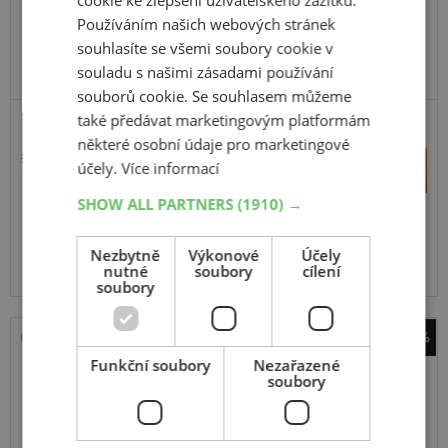
cookie ke zlepšení uživatelského zážitku.
Používáním našich webových stránek
souhlasíte se všemi soubory cookie v
souladu s našimi zásadami používání
DOPORUČUJEME
VYRÁBÍ MICHELIN V EU
souborů cookie. Se souhlasem můžeme
také předávat marketingovým platformám
některé osobní údaje pro marketingové
2 060 Kč
+
účely.
Více informací
Koupit
1 128 Kč
–
SHOW ALL PARTNERS
(1910) →
Expedujeme do 2 dnů
SKLADEM
Na prodejně v Opavě do 2 dnů.
Nezbytně
Výkonové
Účely
nutné
Centrální sklad 20 ks.
soubory
cílení
soubory
-46%
Nexen
Funkční soubory
Nezařazené
soubory
N*Blue 4Season 2
155
65
R14
75T