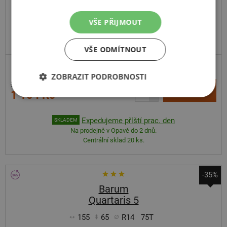
VŠE PŘIJMOUT
DOPORUČUJEME
PRÉMIOVÁ KVALITA
VŠE ODMÍTNOUT
ZOBRAZIT PODROBNOSTI
2 046 Kč
+
Koupit
1 104 Kč
–
Expedujeme příští prac. den
SKLADEM
Na prodejně v Opavě do 2 dnů.
Centrální sklad 20 ks.
-35%
Barum
Quartaris 5
155
65
R14
75T