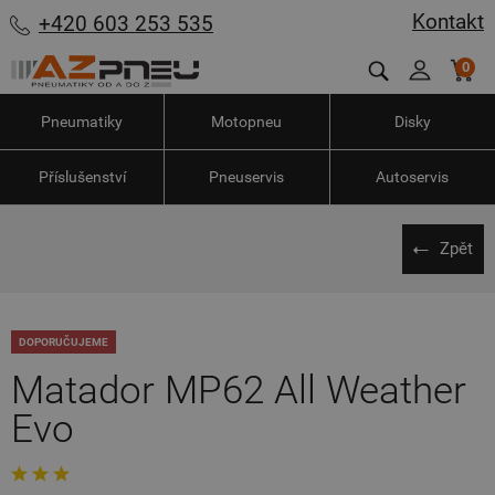
Kontakt
+420 603 253 535
0
Pneumatiky
Motopneu
Disky
Příslušenství
Pneuservis
Autoservis
Zpět
DOPORUČUJEME
Matador MP62 All Weather
Evo