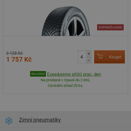
DOPORUČUJEME
3 128 Kč
+
Koupit
1 757 Kč
–
Expedujeme příští prac. den
SKLADEM
Na prodejně v Opavě do 2 dnů.
Centrální sklad 20 ks.
Zimní pneumatiky