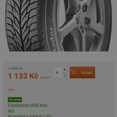
1 853 Kč
+
Koupit
1 133 Kč
–
Cena s
DPH
SKLADEM
Expedujeme příští prac.
den
Na prodejně v Opavě do 2 dnů.