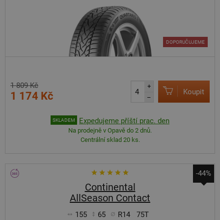
DOPORUČUJEME
1 809 Kč
+
Koupit
1 174 Kč
–
Expedujeme příští prac. den
SKLADEM
Na prodejně v Opavě do 2 dnů.
Centrální sklad 20 ks.
-44%
Continental
AllSeason Contact
155
65
R14
75T