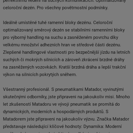
perfektnímu vedení na suchých komunikacích. Optimalizovaný
celoroční dezén. Pro všechny povětrnostní podmínky.
Ideálně umístěné tuhé ramenní bloky dezénu. Celoroční
optimalizovaný směrový dezén se stabilními ramenními bloky
pro výborný handling na suchu a zasněženém povrchu díky
velkému množství adhezních hran ve středové části dezénu.
Zlepšené handlingové vlastnosti pro bezpečnější jízdu na letních
suchých či mokrých silnicích a zároveň zkrácení brzdné dráhy
na zasněžených vozovkách. Kratší brzdná dráha a lepší trakční
výkon na silnicích pokrytých sněhem.
Všestranný profesionál. S pneumatikami Matador, vyvinutými
skutečnými odborníky, jste připraveni na jakoukoliv misi. Mnoho
let zkušeností Matadoru ve vývoji pneumatik se promítá do
dynamických, moderních a hospodárných produktů. S
Matadorem jste připraveni na jakoukoliv výzvu. Značka Matador
představuje následující klíčové hodnoty: Dynamika: Moderní