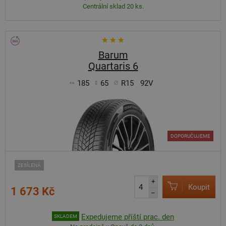
Centrální sklad 20 ks.
Barum
Quartaris 6
185
65
R15
92V
DOPORUČUJEME
ZESÍLENÁ
+
Koupit
1 673 Kč
–
Expedujeme příští prac. den
SKLADEM