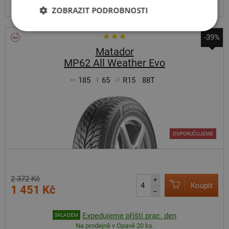
Centrální sklad 20 ks.
ZOBRAZIT PODROBNOSTI
-39%
Matador
MP62 All Weather Evo
185
65
R15
88T
DOPORUČUJEME
2 372 Kč
+
Koupit
1 451 Kč
–
Expedujeme příští prac. den
SKLADEM
Na prodejně v Opavě 20 ks.