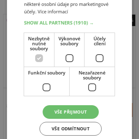
některé osobní údaje pro marketingové
účely.
Více informací
-34%
SHOW ALL PARTNERS
(1910) →
Barum
Quartaris 5
Nezbytně
Výkonové
Účely
nutné
soubory
cílení
185
65
R15
88T
soubory
Funkční soubory
Nezařazené
soubory
DOPORUČUJEME
2 298 Kč
+
Koupit
1 506 Kč
VŠE PŘIJMOUT
–
Expedujeme příští prac. den
VŠE ODMÍTNOUT
SKLADEM
Na prodejně v Opavě do 2 dnů.