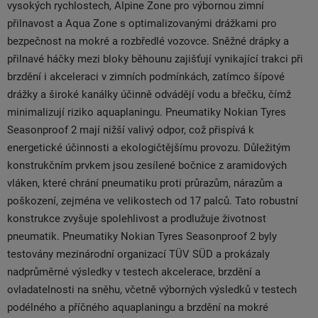
vysokých rychlostech, Alpine Zone pro výbornou zimní
přilnavost a Aqua Zone s optimalizovanými drážkami pro
bezpečnost na mokré a rozbředlé vozovce. Sněžné drápky a
přilnavé háčky mezi bloky běhounu zajišťují vynikající trakci při
brzdění i akceleraci v zimních podmínkách, zatímco šípové
drážky a široké kanálky účinně odvádějí vodu a břečku, čímž
minimalizují riziko aquaplaningu. Pneumatiky Nokian Tyres
Seasonproof 2 mají nižší valivý odpor, což přispívá k
energetické účinnosti a ekologičtějšímu provozu. Důležitým
konstrukčním prvkem jsou zesílené bočnice z aramidových
vláken, které chrání pneumatiku proti průrazům, nárazům a
poškození, zejména ve velikostech od 17 palců. Tato robustní
konstrukce zvyšuje spolehlivost a prodlužuje životnost
pneumatik. Pneumatiky Nokian Tyres Seasonproof 2 byly
testovány mezinárodní organizací TÜV SÜD a prokázaly
nadprůměrné výsledky v testech akcelerace, brzdění a
ovladatelnosti na sněhu, včetně výborných výsledků v testech
podélného a příčného aquaplaningu a brzdění na mokré