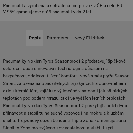
Pneumatika vyrobena a schválena pro provoz v ČR a celé EU.
V 95% garantujeme stáří pneumatiky do 2 let.
Popis
Parametry
Nový EU štítek
Pneumatiky Nokian Tyres Seasonproof 2 představují špičkové
celoroční obutí s inovativní technologií a důrazem na
bezpečnost, odolnost i jízdní komfort. Nová směs pryže Season
Smart, založená na obnovitelných pryskyřicích a obnovitelném
oxidu křemičitém, zajišťuje výjimečné vlastnosti jak při nízkých
teplotách pod bodem mrazu, tak i ve vyšších letních teplotách.
Pneumatiky Nokian Tyres Seasonproof 2 poskytují spolehlivou
přilnavost a stabilitu na suché vozovce i na mokru a kluzkém
sněhu. Trojzónový dezén běhounu Triple Zone kombinuje zónu
Stability Zone pro zvýšenou ovladatelnost a stabilitu při