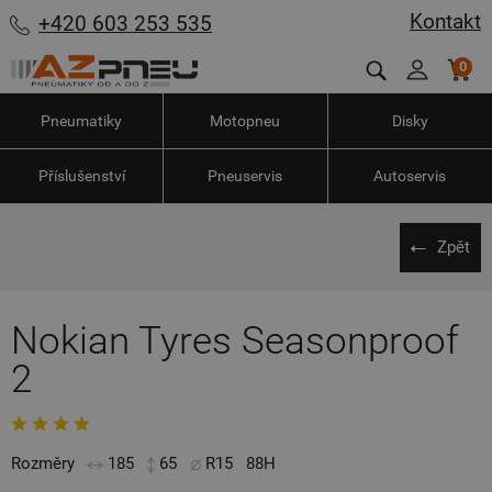
Kontakt
+420 603 253 535
0
Pneumatiky
Motopneu
Disky
Příslušenství
Pneuservis
Autoservis
Zpět
Nokian Tyres Seasonproof
2
Rozměry
185
65
R15
88H