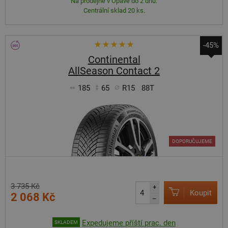
Na prodejně v Opavě do 2 dnů.
Centrální sklad 20 ks.
-45%
Continental
AllSeason Contact 2
185
65
R15
88T
DOPORUČUJEME
3 735 Kč
+
Koupit
2 068 Kč
–
Expedujeme příští prac. den
SKLADEM