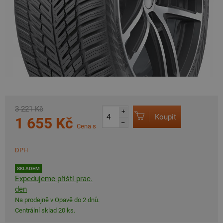
3 221 Kč
+
Koupit
1 655 Kč
–
Cena s
DPH
SKLADEM
Expedujeme příští prac.
den
Na prodejně v Opavě do 2 dnů.
Centrální sklad 20 ks.