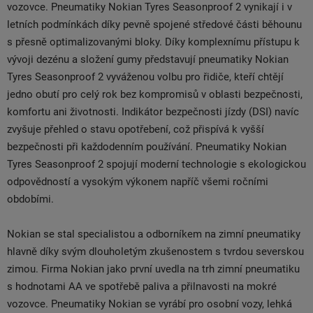
vozovce. Pneumatiky Nokian Tyres Seasonproof 2 vynikají i v
letních podmínkách díky pevně spojené středové části běhounu
s přesně optimalizovanými bloky. Díky komplexnímu přístupu k
vývoji dezénu a složení gumy představují pneumatiky Nokian
Tyres Seasonproof 2 vyváženou volbu pro řidiče, kteří chtějí
jedno obutí pro celý rok bez kompromisů v oblasti bezpečnosti,
komfortu ani životnosti. Indikátor bezpečnosti jízdy (DSI) navíc
zvyšuje přehled o stavu opotřebení, což přispívá k vyšší
bezpečnosti při každodenním používání. Pneumatiky Nokian
Tyres Seasonproof 2 spojují moderní technologie s ekologickou
odpovědností a vysokým výkonem napříč všemi ročními
obdobími.
Nokian se stal specialistou a odborníkem na zimní pneumatiky
hlavně díky svým dlouholetým zkušenostem s tvrdou severskou
zimou. Firma Nokian jako první uvedla na trh zimní pneumatiku
s hodnotami AA ve spotřebě paliva a přilnavosti na mokré
vozovce. Pneumatiky Nokian se vyrábí pro osobní vozy, lehká