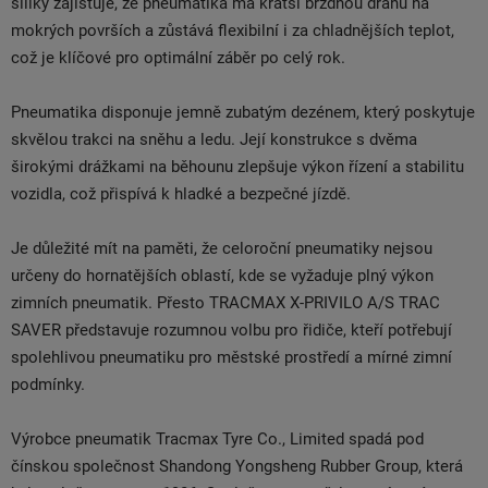
siliky zajišťuje, že pneumatika má kratší brzdnou dráhu na
mokrých površích a zůstává flexibilní i za chladnějších teplot,
což je klíčové pro optimální záběr po celý rok.
Pneumatika disponuje jemně zubatým dezénem, který poskytuje
skvělou trakci na sněhu a ledu. Její konstrukce s dvěma
širokými drážkami na běhounu zlepšuje výkon řízení a stabilitu
vozidla, což přispívá k hladké a bezpečné jízdě.
Je důležité mít na paměti, že celoroční pneumatiky nejsou
určeny do hornatějších oblastí, kde se vyžaduje plný výkon
zimních pneumatik. Přesto TRACMAX X-PRIVILO A/S TRAC
SAVER představuje rozumnou volbu pro řidiče, kteří potřebují
spolehlivou pneumatiku pro městské prostředí a mírné zimní
podmínky.
Výrobce pneumatik Tracmax Tyre Co., Limited spadá pod
čínskou společnost Shandong Yongsheng Rubber Group, která