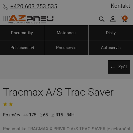
Kontakt
+420 603 253 535
0
Pneumatiky
Motopneu
Disky
Příslušenství
Pneuservis
Autoservis
Zpět
Tracmax A/S Trac Saver
Rozměry
175
65
R15
84H
Pneumatika TRACMAX X-PRIVILO A/S TRAC SAVER je celoroční