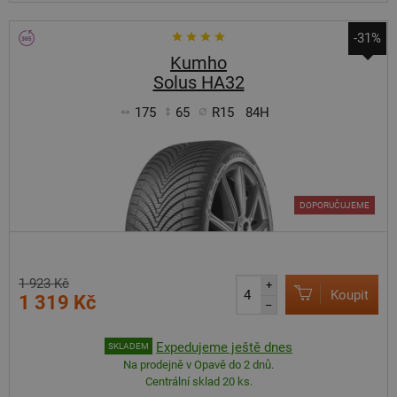
-31%
Kumho
Solus HA32
175
65
R15
84H
DOPORUČUJEME
1 923 Kč
+
Koupit
1 319 Kč
–
Expedujeme ještě dnes
SKLADEM
Na prodejně v Opavě do 2 dnů.
Centrální sklad 20 ks.