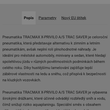
Popis
Parametry
Nový EU štítek
Pneumatika TRACMAX X-PRIVILO A/S TRAC SAVER je celoroční
pneumatika, která představuje alternativu k zimním a letním
pneumatikám, avšak neplní roli plnohodnotné náhrady. Je
ideální pro městské automobily, minivany a sedan, které hledají
spolehlivou jízdu v různých povětrnostních podmínkách během
celého roku. Díky hustějšímu lamelování zajišťuje lepší
záběrové vlastnosti na ledu a sněhu, což přispívá k bezpečnosti
na kluzkých vozovkách.
Pneumatika TRACMAX X-PRIVILO A/S TRAC SAVER je vybavena
širokými drážkami, které účinně odvádějí rozbředlý sníh a vodu,
čímž snižují riziko aquaplaningu. Speciální směs s obsahem