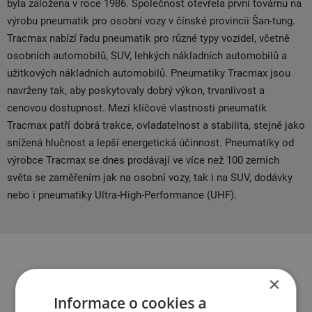
byla založena v roce 1986. Společnost otevřela první továrnu na
výrobu pneumatik pro osobní vozy v čínské provincii Šan-tung.
Tracmax nabízí řadu pneumatik pro různé typy vozidel, včetně
osobních automobilů, SUV, lehkých nákladních automobilů a
užitkových nákladních automobilů. Pneumatiky Tracmax jsou
navrženy tak, aby poskytovaly dobrý výkon, trvanlivost a
cenovou dostupnost. Mezi klíčové vlastnosti pneumatik
Tracmax patří dobrá trakce, ovladatelnost a stabilita, stejně jako
snížená hlučnost a lepší energetická účinnost. Pneumatiky od
výrobce Tracmax se dnes prodávají ve více než 100 zemích
světa se zaměřením jak na osobní vozy, tak i na SUV, dodávky
nebo i pneumatiky Ultra-High-Performance (UHF).
×
Související produkty
Informace o cookies a