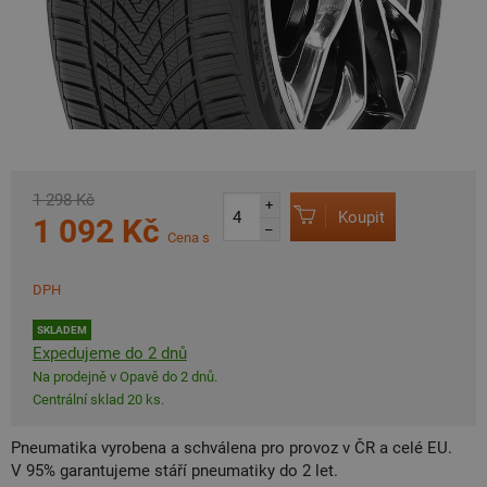
1 298 Kč
+
Koupit
1 092 Kč
–
Cena s
DPH
SKLADEM
Expedujeme do 2 dnů
Na prodejně v Opavě do 2 dnů.
Centrální sklad 20 ks.
Pneumatika vyrobena a schválena pro provoz v ČR a celé EU.
V 95% garantujeme stáří pneumatiky do 2 let.