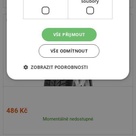
soubory
General-Tire
Altimax A/S 365
VŠE PŘIJMOUT
175
65
R15
84H
VŠE ODMÍTNOUT
ZOBRAZIT PODROBNOSTI
486 Kč
Momentálně nedostupné