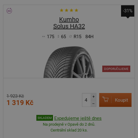
-31%
Kumho
Solus HA32
175
65
R15
84H
DOPORUČUJEME
1 923 Kč
+
Koupit
1 319 Kč
–
Expedujeme ještě dnes
SKLADEM
Na prodejně v Opavě do 2 dnů.
Centrální sklad 20 ks.