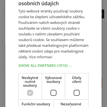
osobních údajích
Tyto webové stránky používají soubory
-38%
cookie ke zlepšení uživatelského zážitku.
Fortune
Používáním našich webových stránek
FSR-401
souhlasíte se všemi soubory cookie v
souladu s našimi zásadami používání
175
65
R15
88H
souborů cookie. Se souhlasem můžeme
také předávat marketingovým platformám
některé osobní údaje pro marketingové
účely.
Více informací
SHOW ALL PARTNERS
(1910) →
ZESÍLENÁ
Nezbytně
Výkonové
Účely
1 715 Kč
+
nutné
soubory
cílení
Koupit
1 070 Kč
soubory
–
Expedujeme do 2 dnů
SKLADEM
Na prodejně v Opavě do 2 dnů.
Funkční soubory
Nezařazené
Centrální sklad 20 ks.